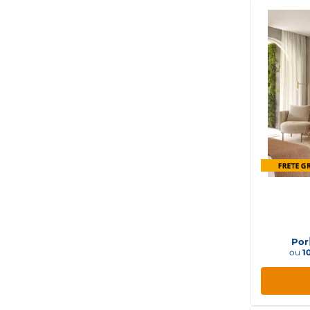
Guarda 
2 Porta
Por
ou
1