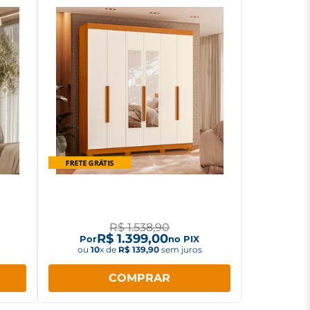
hares
Guarda Roupa Albatroz Vinci 6
portas com Espelho
R$
1
.
538
,
90
R$
1
.
399
,
00
Por
no PIX
ou
10
x de
R$
139
,
90
sem juros
COMPRAR