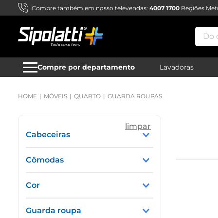
Compre também em nosso televendas:
4007 1700
Regiões Metr
Do qu
Compre por departamento
Lavadoras
MÓVEIS
QUARTO
GUARDA ROUPAS
Cabeceiras
Cabeceira box
Cômodas
Sem espelho
Cor
Cinamomo / Off White
Guarda roupa
Branco