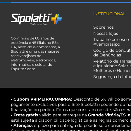
INSTITUCIONAL
Sobre nós
Nossas lojas
Com mais de 60 anos de
Trabalhe conosco
existência e 45 filiais no ES e
#vemprasipo
BA, além do e-commerce, a
Código de Condut
Sipolatti é uma das maiores
de Denúncias
rede varejistas de
eletromóveis, eletrônicos,
Relatório de Trans
informática e celular do
e Igualdade Salari
Espírito Santo.
Mulheres e Home
Segurança da Inf
• Cupom PRIMEIRACOMPRA:
Desconto de 5% válido some
pagamento exclusivos para o Site Sipolatti (podendo ou nã
finalização do pedido. Fotos que constam no site, são mera
• Frete grátis
válido para entregas na
Grande Vitória/ES
,
e
está sujeita à disponibilidade logística e às regras comerci
• Atenção:
o prazo para entrega do pedido só é considerad
úteis a contar do momento em que a entrega é confirmada,