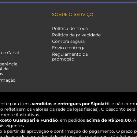
SOBRE O SERVIÇO
Política de Troca
Politica de privacidade
Compra segura
Envio e entrega
a e Canal
Regulamento da
promoção
parência
al de
ns
ormação
nte para itens
vendidos e entregues por Sipolatti
, e não cumu
o refletirem os valores da rede de lojas físicas). O desconto s
mente ilustrativas.
xceto Guarapari e Fundão
, em pedidos
acima de R$ 249,00
. 
ais vigentes.
o a partir da aprovação e confirmação do pagamento. O prazo p
 de acordo com o local de entrega. As montagens são feitas so