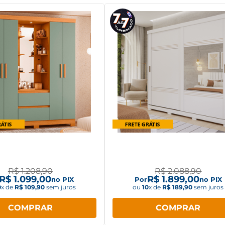
Roupa Albatroz Olimpia
Guarda Roupa Solteiro 2 por
 portas com LED
espelho Blumenau Pan
Móveis
R$
1
.
208
,
90
R$
2
.
088
,
90
R$
1
.
099
,
00
R$
1
.
899
,
00
no PIX
Por
no PIX
0
x de
R$
109
,
90
sem juros
ou
10
x de
R$
189
,
90
sem juros
COMPRAR
COMPRAR