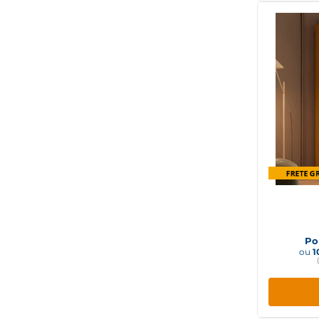
Avelã
Off White
Cedro / Off White
Café/Branco
Café / Pérola
Avelã / Chumbo
Amêndola / Off White
Amêndola / Marsala
Amêndoa
Guarda 
4
Po
ou
1