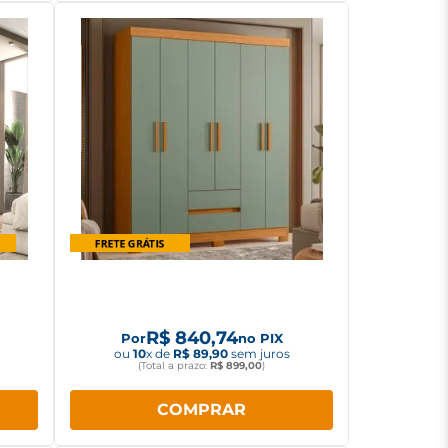
Duda
Guarda Roupa Albatroz Linhares
/Off
6 portas 2 Gavetas
R$
840
,
74
Por
no PIX
ou
10
x de
R$
89
,
90
sem juros
(Total a prazo:
R$
899
,
00
)
COMPRAR