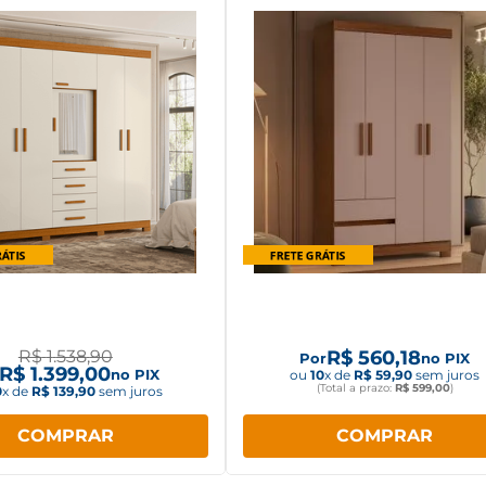
Roupa Virtus Albatroz 6
Guarda Roupa Albatroz Lin
s Cinamomo/Off white
4 Portas 2 Gavetas
R$
1
.
538
,
90
R$
560
,
18
Por
no PIX
R$
1
.
399
,
00
no PIX
ou
10
x de
R$
59
,
90
sem juros
(Total a prazo:
R$
599
,
00
)
0
x de
R$
139
,
90
sem juros
COMPRAR
COMPRAR