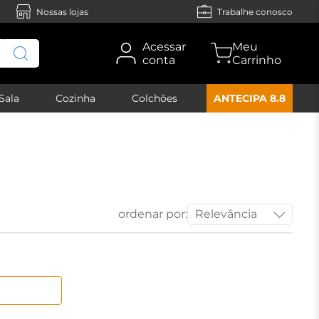
Nossas lojas
Trabalhe conosco
Acessar
conta
Sala
Cozinha
Colchões
ANTECIPA 8.8
ordenar por:
Relevância