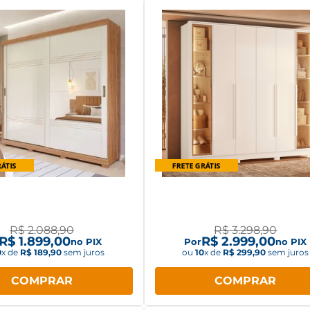
Roupa Panan Blumenau
Guarda Roupa Albatroz Nap
s c/ Espelho Cinamomo
portas com LED
Off White
R$
2
.
088
,
90
R$
3
.
298
,
90
R$
1
.
899
,
00
R$
2
.
999
,
00
no PIX
Por
no PIX
0
x de
R$
189
,
90
sem juros
ou
10
x de
R$
299
,
90
sem juros
COMPRAR
COMPRAR