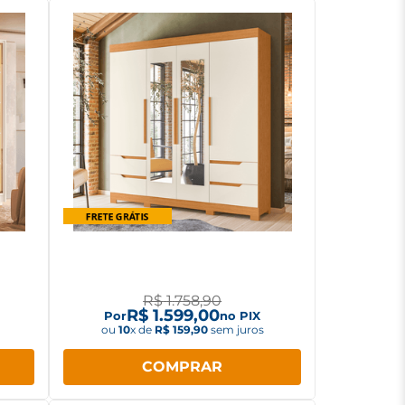
oli 6
Guarda Roupa Albatroz Vivacce
4 portas com Espelho
Cinamomo/off white
R$
1
.
758
,
90
R$
1
.
599
,
00
Por
no PIX
ou
10
x de
R$
159
,
90
sem juros
COMPRAR