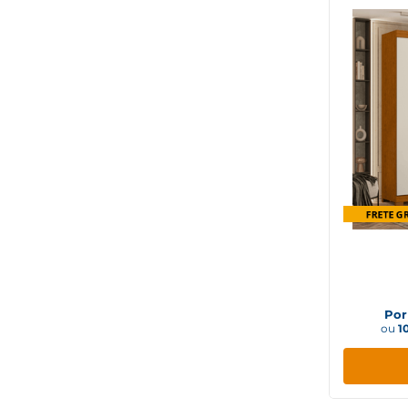
Guarda 
Porta
Por
ou
1