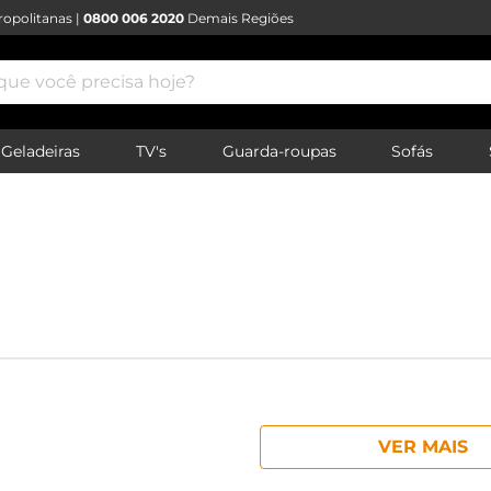
opolitanas |
0800 006 2020
Demais Regiões
e você precisa hoje?
Geladeiras
TV's
Guarda-roupas
Sofás