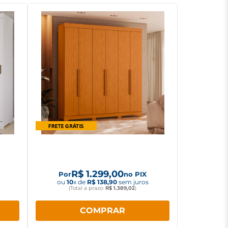
tas 1
Guarda Roupa Albatroz Vinci 6
an
portas 3 Gavetas
R$
1
.
299
,
00
Por
no PIX
ou
10
x de
R$
138
,
90
sem juros
(Total a prazo:
R$
1
.
389
,
02
)
COMPRAR