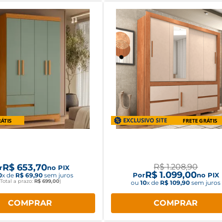
Roupa Albatroz Linhares
Guarda Roupa Caemmun 
 Portas 2 Gavetas
3 Portas com Espelho Freijó
White
R$
653
,
70
R$
1
.
208
,
90
r
no PIX
R$
1
.
099
,
00
Por
no PIX
0
x de
R$
69
,
90
sem juros
(Total a prazo:
R$
699
,
00
)
ou
10
x de
R$
109
,
90
sem juros
COMPRAR
COMPRAR