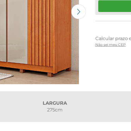
Não sei meu CEP
LARGURA
275cm