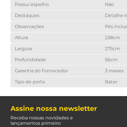
Possui espelho
Não
Destaques
Detalhe r
Observações
Pés inclu
Altura
238cm
Largura
275cm
Profundidade
56cm
Garantia do Fornecedor
3 meses
Tipo de porta
Bater
Assine nossa newsletter
Receba nossas novidades e
lançamentos primeiro