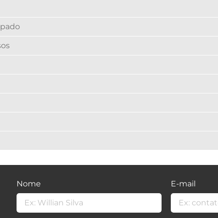
ipado
sos
Nome
E-mail