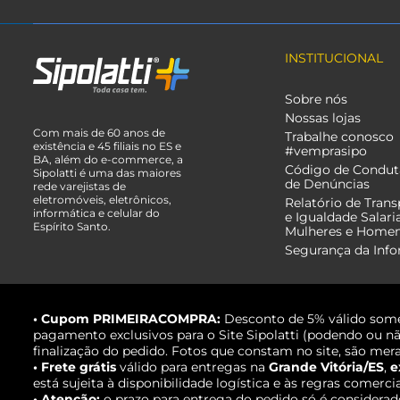
INSTITUCIONAL
Sobre nós
Nossas lojas
Com mais de 60 anos de
Trabalhe conosco
existência e 45 filiais no ES e
#vemprasipo
BA, além do e-commerce, a
Código de Condut
Sipolatti é uma das maiores
de Denúncias
rede varejistas de
eletromóveis, eletrônicos,
Relatório de Trans
informática e celular do
e Igualdade Salari
Espírito Santo.
Mulheres e Home
Segurança da Inf
• Cupom PRIMEIRACOMPRA:
Desconto de 5% válido some
pagamento exclusivos para o Site Sipolatti (podendo ou nã
finalização do pedido. Fotos que constam no site, são mera
• Frete grátis
válido para entregas na
Grande Vitória/ES
,
e
está sujeita à disponibilidade logística e às regras comerci
• Atenção:
o prazo para entrega do pedido só é considerad