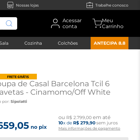
Nossas lojas
Trabalhe conosco
Acessar
conta
Sala
Cozinha
Colchões
ANTECIPA 8.8
upa de Casal Barcelona Tcil 6
gavetas - Cinamomo/Off White
o por:
Sipolatti
ou
em até
R$
2
.
799
,
00
659
,
05
10
x de
R$
279
,
90
sem juros
no pix
Mais informações de pagamento