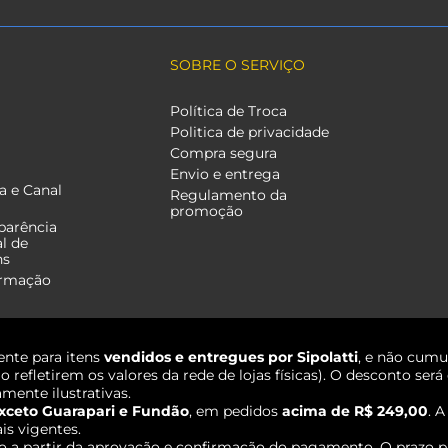
SOBRE O SERVIÇO
Política de Troca
Politica de privacidade
Compra segura
Envio e entrega
a e Canal
Regulamento da
promoção
parência
al de
ns
ormação
nte para itens
vendidos e entregues por Sipolatti
, e não cumu
o refletirem os valores da rede de lojas físicas). O desconto s
mente ilustrativas.
xceto Guarapari e Fundão
, em pedidos
acima de R$ 249,00
. 
ais vigentes.
o a partir da aprovação e confirmação do pagamento. O prazo p