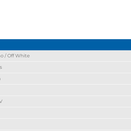
 / Off White
s
a
V