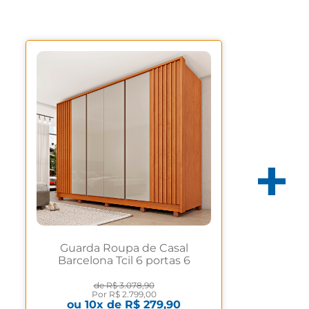
Guarda Roupa de Casal
Barcelona Tcil 6 portas 6
gavetas Cinamomo/Off White
de
R$ 3.078,90
Por
R$ 2.799,00
ou
10
x de
R$ 279,90