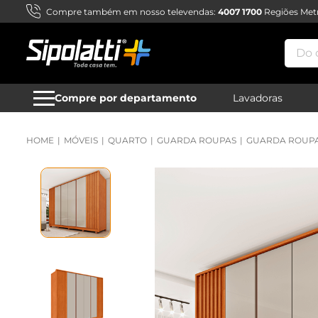
Compre também em nosso televendas:
4007 1700
Regiões Metr
Do qu
Compre por departamento
Lavadoras
MÓVEIS
QUARTO
GUARDA ROUPAS
GUARDA ROUPA 