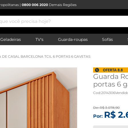
opolitanas |
0800 006 2020
Demais Regiões
e você precisa hoje?
Geladeiras
TV's
Guarda-roupas
Sofás
DE CASAL BARCELONA TCIL 6 PORTAS 6 GAVETAS
Guarda Ro
portas 6 
Cod
:
2014306
Vendid
De:
R$
3
.
078
,
90
R$
2
.
Por: