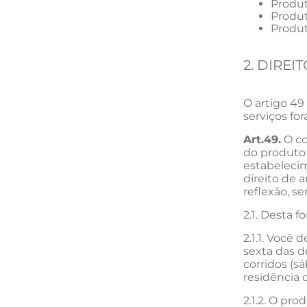
Produt
Produt
Produt
2. DIRE
O artigo 49
serviços fo
Art.49.
O co
do produto 
estabelecim
direito de 
reflexão, s
2.1. Desta f
2.1.1. Você
sexta das d
corridos (
residência 
2.1.2. O pr