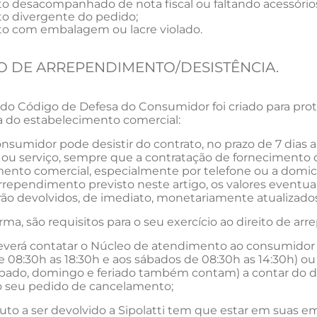
o desacompanhado de nota fiscal ou faltando acessório
o divergente do pedido;
o com embalagem ou lacre violado.
ITO DE ARREPENDIMENTO/DESISTÊNCIA.
 do Código de Defesa do Consumidor foi criado para pr
ra do estabelecimento comercial:
nsumidor pode desistir do contrato, no prazo de 7 dias 
ou serviço, sempre que a contratação de fornecimento de
ento comercial, especialmente por telefone ou a domicíl
arrependimento previsto neste artigo, os valores eventua
erão devolvidos, de imediato, monetariamente atualizados
orma, são requisitos para o seu exercício ao direito de a
 deverá contatar o Núcleo de atendimento ao consumido
e 08:30h as 18:30h e aos sábados de 08:30h as 14:30h) o
sábado, domingo e feriado também contam) a contar do 
o seu pedido de cancelamento;
oduto a ser devolvido a Sipolatti tem que estar em suas e