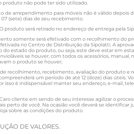
 o produto não pode ter sido utilizado.
reito de arrependimento para móveis não é válido depo
 07 (sete) dias de seu recebimento.
O produto será retirado no endereço de entrega pela Si
nto somente será efetivado com o recolhimento do prod
fetivada no Centro de Distribuição da Sipolatti. A aprov
 do estado do produto, ou seja, este deve estar em esta
invioláveis se houver; com todos os acessórios, manual, 
am o produto se houver;
de recolhimento, recebimento, avaliação do produto e 
compreenderá um período de até 12 (doze) dias úteis. 
or isso é indispensável manter seu endereço, e-mail, t
Caro cliente em sendo de seu interesse agilizar o proc
mais perto de você. Na ocasião você deverá se identificar
 loja sobre as condições do produto.
LUÇÃO DE VALORES.