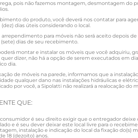
trega, pois não fazemos montagem, desmontagem do pro
ios.
bimento do produto, você deverá nos contatar para ag
0 (dez) dias úteis considerando o local.
de arrependimento para móveis não será aceito depois 
 (sete) dias de seu recebimento.
 poderá montar e instalar os móveis que você adquiriu, g
quer dizer, não há a opção de serem executados em dias
co dia.
xação de móveis na parede, informamos que a instalação 
idade qualquer dano nas instalações hidráulicas e elétr
dicado por você, a Sipolatti não realizará a realocação 
ENTE QUE:
onsumidor é seu direito exigir que o entregador deixe
alado e é seu dever deixar este local livre para o receb
agem, instalação e indicação do local da fixação do(s) m
de 18 (dezoito) anos.