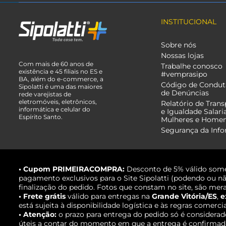
INSTITUCIONAL
Sobre nós
Nossas lojas
Com mais de 60 anos de
Trabalhe conosco
existência e 45 filiais no ES e
#vemprasipo
BA, além do e-commerce, a
Código de Condut
Sipolatti é uma das maiores
de Denúncias
rede varejistas de
eletromóveis, eletrônicos,
Relatório de Trans
informática e celular do
e Igualdade Salari
Espírito Santo.
Mulheres e Home
Segurança da Inf
• Cupom PRIMEIRACOMPRA:
Desconto de 5% válido some
pagamento exclusivos para o Site Sipolatti (podendo ou nã
finalização do pedido. Fotos que constam no site, são mera
• Frete grátis
válido para entregas na
Grande Vitória/ES
,
e
está sujeita à disponibilidade logística e às regras comerci
• Atenção:
o prazo para entrega do pedido só é considerad
úteis a contar do momento em que a entrega é confirmada,