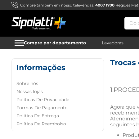
Compre também em nosso televendas:
4007 1700
Regiões Metr
Do qu
Compre por departamento
Lavadoras
Trocas
Informações
Sobre nós
1.PROCE
Nossas lojas
Políticas De Privacidade
Agora que v
Formas De Pagamento
recebimento
Politica De Entrega
Atendiment
Política De Reembolso
seguintes h
Produt