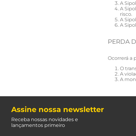
A Sipo
A Sipo
risco.
A Sipo
A Sipo
PERDA D
Ocorrerá a 
O tran
A viol
A mont
Assine nossa newsletter
Receba nossas novidades e
lançamentos primeiro