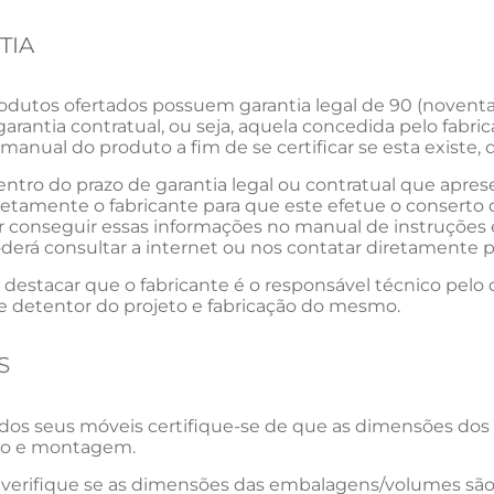
TIA
odutos ofertados possuem garantia legal de 90 (noventa
garantia contratual, ou seja, aquela concedida pelo fabr
manual do produto a fim de se certificar se esta existe, 
ntro do prazo de garantia legal ou contratual que aprese
retamente o fabricante para que este efetue o conserto d
 conseguir essas informações no manual de instruções 
derá consultar a internet ou nos contatar diretamente p
destacar que o fabricante é o responsável técnico pelo
 e detentor do projeto e fabricação do mesmo.
S
dos seus móveis certifique-se de que as dimensões dos
o e montagem.
 verifique se as dimensões das embalagens/volumes são 