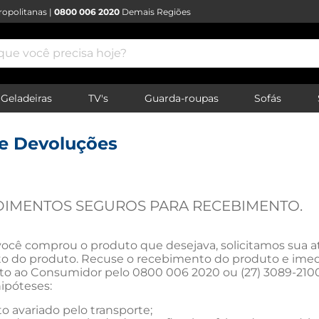
opolitanas |
0800 006 2020
Demais Regiões
e você precisa hoje?
Geladeiras
TV's
Guarda-roupas
Sofás
 e Devoluções
DIMENTOS SEGUROS PARA RECEBIMENTO.
ocê comprou o produto que desejava, solicitamos sua a
 do produto. Recuse o recebimento do produto e imedi
o ao Consumidor pelo 0800 006 2020 ou (27) 3089-2100,
ipóteses:
o avariado pelo transporte;