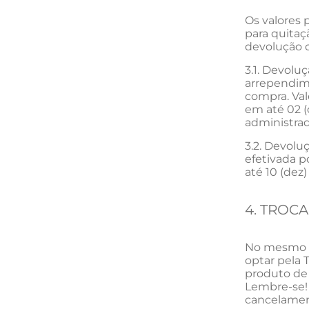
Os valores 
para quitaç
devolução d
3.1. Devolu
arrependime
compra. Val
em até 02 (
administrad
3.2. Devolu
efetivada p
até 10 (dez)
4. TROCA
No mesmo pr
optar pela 
produto de 
Lembre-se! 
cancelament