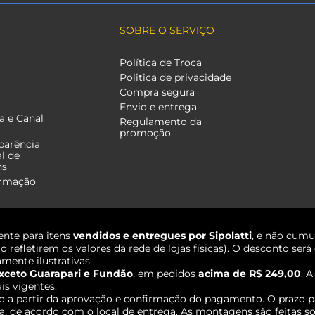
SOBRE O SERVIÇO
Política de Troca
Politica de privacidade
Compra segura
Envio e entrega
a e Canal
Regulamento da
promoção
parência
al de
ns
ormação
nte para itens
vendidos e entregues por Sipolatti
, e não cumu
o refletirem os valores da rede de lojas físicas). O desconto s
mente ilustrativas.
xceto Guarapari e Fundão
, em pedidos
acima de R$ 249,00
. 
ais vigentes.
o a partir da aprovação e confirmação do pagamento. O prazo p
 de acordo com o local de entrega. As montagens são feitas so