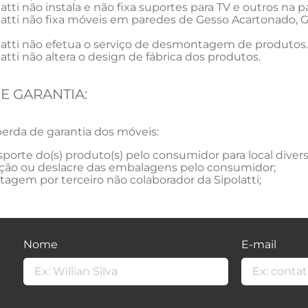
latti não instala e não fixa suportes para TV e outros na p
latti não fixa móveis em paredes de Gesso Acartonado,
latti não efetua o serviço de desmontagem de produtos.
latti não altera o design de fábrica dos produtos.
E GARANTIA:
perda de garantia dos móveis:
sporte do(s) produto(s) pelo consumidor para local dive
ação ou deslacre das embalagens pelo consumidor;
agem por terceiro não colaborador da Sipolatti;
Nome
E-mail