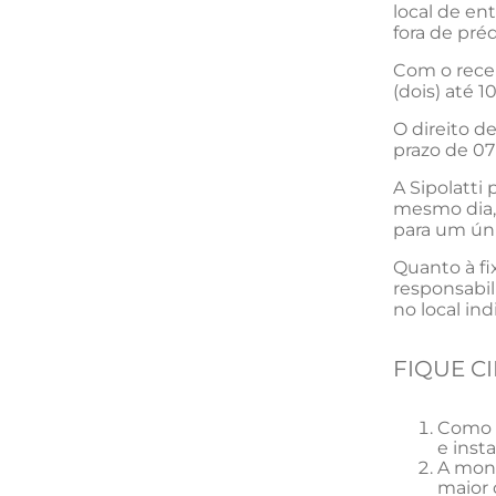
local de en
fora de préd
Com o rece
(dois) até 1
O direito 
prazo de 07
A Sipolatti
mesmo dia, 
para um úni
Quanto à fi
responsabil
no local in
FIQUE CI
Como c
e inst
A mont
maior 