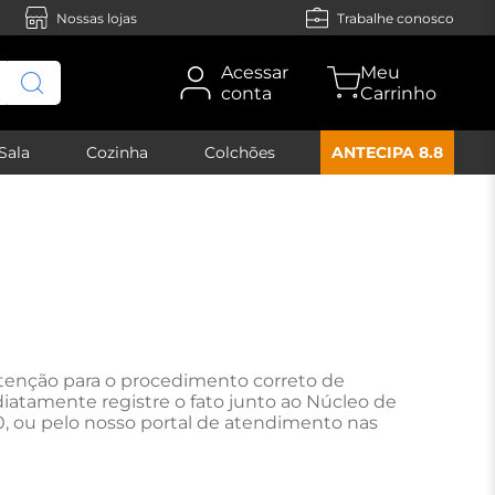
Nossas lojas
Trabalhe conosco
Acessar
conta
Sala
Cozinha
Colchões
ANTECIPA 8.8
tenção para o procedimento correto de
atamente registre o fato junto ao Núcleo de
 ou pelo nosso portal de atendimento nas