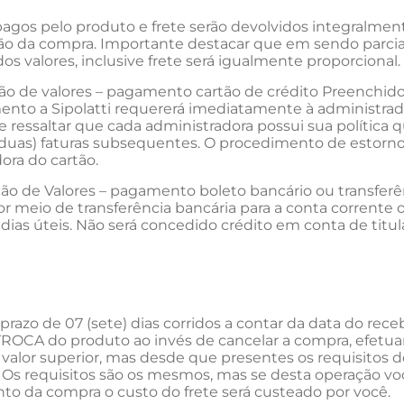
pagos pelo produto e frete serão devolvidos integralme
ão da compra. Importante destacar que em sendo parcial
os valores, inclusive frete será igualmente proporcional.
ção de valores – pagamento cartão de crédito Preenchido o
nto a Sipolatti requererá imediatamente à administrador
e ressaltar que cada administradora possui sua política q
duas) faturas subsequentes. O procedimento de estorno 
ora do cartão.
ção de Valores – pagamento boleto bancário ou transferên
or meio de transferência bancária para a conta corrente
 dias úteis. Não será concedido crédito em conta de titul
azo de 07 (sete) dias corridos a contar da data do re
TROCA do produto ao invés de cancelar a compra, efetu
valor superior, mas desde que presentes os requisitos dos
Os requisitos são os mesmos, mas se desta operação vo
o da compra o custo do frete será custeado por você.