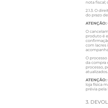
nota fiscal;
2.1.3. O di
do prazo de
ATENÇÃO:
O cancelame
produto é e
confirmação
com lacres 
acompanhav
O processo 
da compra 
processo, p
atualizados.
ATENÇÃO:
loja física 
prévia pela
3. DEVO