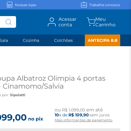
Nossas lojas
Trabalhe conosco
Acessar
conta
Sala
Cozinha
Colchões
ANTECIPA 8.8
upa Albatroz Olimpia 4 portas
 Cinamomo/Salvia
o por:
Sipolatti
ou
em até
R$
1
.
099
,
00
099
,
00
10
x de
R$
109
,
90
sem juros
no pix
Mais informações de pagamento