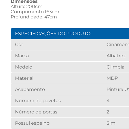
Dimensões
Altura: 200cm
Comprimento:163cm 
Profundidade: 47cm
ESPECIFICAÇÕES DO PRODUTO
Cor
Cinamo
Marca
Albatroz
Modelo
Olimpia
Material
MDP
Acabamento
Pintura U
Número de gavetas
4
Número de portas
2
Possui espelho
Sim