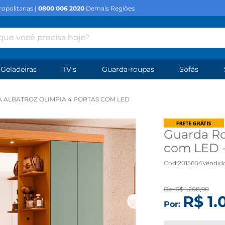
opolitanas |
0800 006 2020
Demais Regiões
e você precisa hoje?
Geladeiras
TV's
Guarda-roupas
Sofás
 ALBATROZ OLIMPIA 4 PORTAS COM LED
Guarda Ro
com LED -
Cod
:
2015604
Vendid
De:
R$
1
.
208
,
90
R$
1
.
Por: