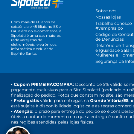
Sobre nós
Nossas lojas
Com mais de 60 anos de
Trabalhe conosco
existência e 45 filiais no ES e
#vemprasipo
BA, além do e-commerce, a
Código de Condut
Sipolatti é uma das maiores
de Denúncias
rede varejistas de
eletromóveis, eletrônicos,
Relatório de Trans
informática e celular do
e Igualdade Salari
Espírito Santo.
Mulheres e Home
Segurança da Inf
• Cupom PRIMEIRACOMPRA:
Desconto de 5% válido some
pagamento exclusivos para o Site Sipolatti (podendo ou nã
finalização do pedido. Fotos que constam no site, são mera
• Frete grátis
válido para entregas na
Grande Vitória/ES
,
e
está sujeita à disponibilidade logística e às regras comerci
• Atenção:
o prazo para entrega do pedido só é considerad
úteis a contar do momento em que a entrega é confirmada,
nas regiões atendidas pelas lojas físicas.