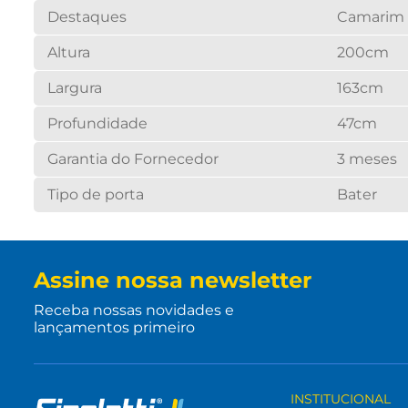
Destaques
Camarim c
Altura
200cm
Largura
163cm
Profundidade
47cm
Garantia do Fornecedor
3 meses
Tipo de porta
Bater
Assine nossa newsletter
Receba nossas novidades e
lançamentos primeiro
INSTITUCIONAL