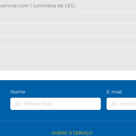
entral com 1 luminária de LED.
Nome
E-mail
SOBRE O SERVIÇO