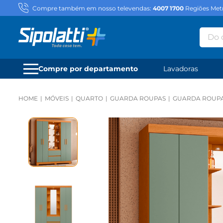
Compre também em nosso televendas:
4007 1700
Regiões Metr
Do qu
Compre por departamento
Lavadoras
MÓVEIS
QUARTO
GUARDA ROUPAS
GUARDA ROUPA