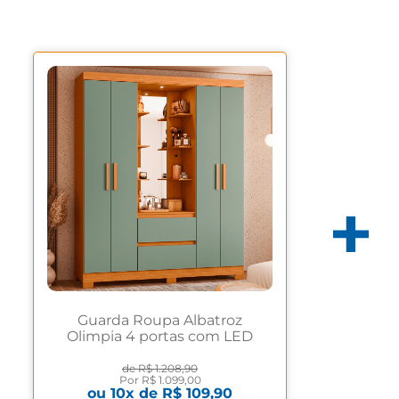
Guarda Roupa Albatroz
Olimpia 4 portas com LED
Cinamomo/Salvia
de
R$ 1.208,90
Por
R$ 1.099,00
ou
10
x de
R$ 109,90