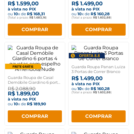
Espelho
R$
1
.
599
,
00
R$
1
.
499
,
00
à vista no PIX
à vista no PIX
ou
10
x de
R$
168
,
31
ou
10
x de
R$
160
,
28
(Total a prazo:
R$
1
.
683
,
16
)
(Total a prazo:
R$
1
.
602
,
88
)
COMPRAR
COMPRAR
Guarda Roupa Panan Luiza
3 Portas de Correr Branco
Guarda Roupa de Casal
R$
1
.
499
,
00
Demóbile Giardino 6 portas
à vista no PIX
4 gavetas com espelho
R$
2
.
088
,
90
ou
10
x de
R$
160
,
28
Amêndola/Nude
R$
1
.
899
,
00
(Total a prazo:
R$
1
.
602
,
88
)
à vista no PIX
ou
10
x de
R$
189
,
90
COMPRAR
COMPRAR