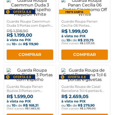
Guarda Roupa Caemmun
Guarda Roupa Panan
Duda 3 Portas com Espelho
Cecília 06 Portas
Freijó/Off White
Cinamomo Off White
R$
1
.
318
,
90
R$
1
.
999
,
00
R$
1
.
199
,
00
à vista no PIX
à vista no PIX
ou
10
x de
R$
213
,
75
(Total a prazo:
R$
2
.
137
,
53
)
ou
10
x de
R$
119
,
90
COMPRAR
COMPRAR
Guarda Roupa Panan
Guarda Roupa de Casal
Búzios 3 Portas com
Barcelona Tcil 6 portas 6
Espelho
gavetas
R$
1
.
599
,
00
R$
2
.
659
,
05
à vista no PIX
à vista no PIX
ou
10
x de
R$
168
,
31
ou
10
x de
R$
279
,
90
(Total a prazo:
R$
1
.
683
,
16
)
(Total a prazo:
R$
2
.
799
,
00
)