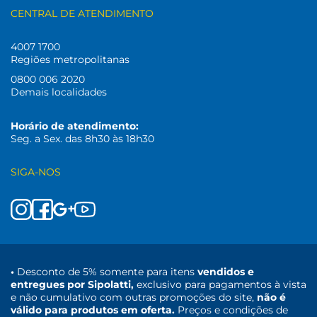
CENTRAL DE ATENDIMENTO
4007 1700
Regiões metropolitanas
0800 006 2020
Demais localidades
Horário de atendimento:
Seg. a Sex. das 8h30 às 18h30
SIGA-NOS
•
Desconto de 5% somente para itens
vendidos e
entregues por Sipolatti,
exclusivo para pagamentos à vista
e não cumulativo com outras promoções do site,
não é
válido para produtos em oferta.
Preços e condições de