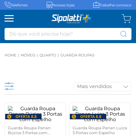
Telefones
Nossas lojas
Trabalhe conosco
Do que você precisa hoje?
MÓVEIS
QUARTO
GUARDA ROUPAS
Mais vendidos
Guarda Roupa Panan
Guarda Roupa Panan Luiza
Búzios 3 Portas com
3 Portas com Espelho