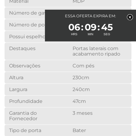
Material
MDP
Número de gavetas
4
ESSA OFERTA EXPIRA EM:
06
09
44
Número de portas
6
Possui espelho
Sim
Destaques
Portas laterais com
acabamento ripado
Observações
Com pés
Altura
230cm
Largura
240cm
Profundidade
47cm
Garantia do
3 meses
Fornecedor
Tipo de porta
Bater