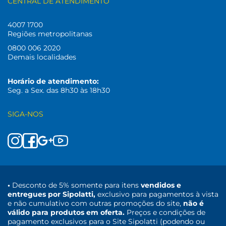
CENTRAL DE ATENDIMENTO
4007 1700
Regiões metropolitanas
0800 006 2020
Demais localidades
Horário de atendimento:
Seg. a Sex. das 8h30 às 18h30
SIGA-NOS
•
Desconto de 5% somente para itens
vendidos e
entregues por Sipolatti,
exclusivo para pagamentos à vista
e não cumulativo com outras promoções do site,
não é
válido para produtos em oferta.
Preços e condições de
pagamento exclusivos para o Site Sipolatti (podendo ou