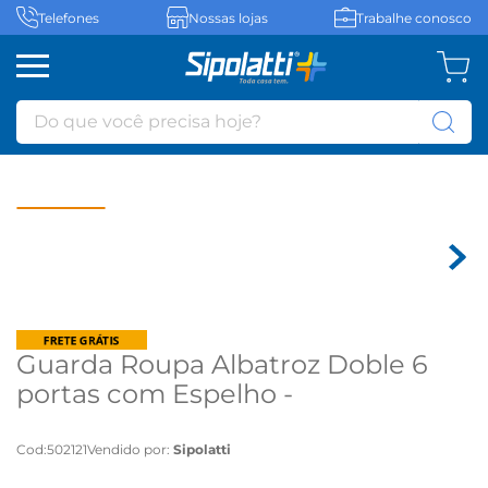
Telefones
Nossas lojas
Trabalhe conosco
Do que você precisa hoje?
Guarda Roupa Albatroz Doble 6
portas com Espelho -
Cinamomo/Off white
Cod
:
502121
Vendido por:
Sipolatti