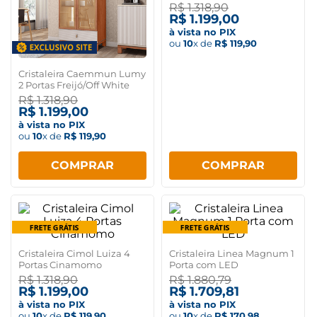
White
R$
1
.
318
,
90
R$
1
.
199
,
00
à vista no PIX
ou
10
x de
R$
119
,
90
Cristaleira Caemmun Lumy
2 Portas Freijó/Off White
R$
1
.
318
,
90
R$
1
.
199
,
00
à vista no PIX
ou
10
x de
R$
119
,
90
COMPRAR
COMPRAR
Cristaleira Cimol Luiza 4
Cristaleira Linea Magnum 1
Portas Cinamomo
Porta com LED
R$
1
.
318
,
90
R$
1
.
880
,
79
R$
1
.
199
,
00
R$
1
.
709
,
81
à vista no PIX
à vista no PIX
ou
10
x de
R$
119
,
90
ou
10
x de
R$
170
,
98