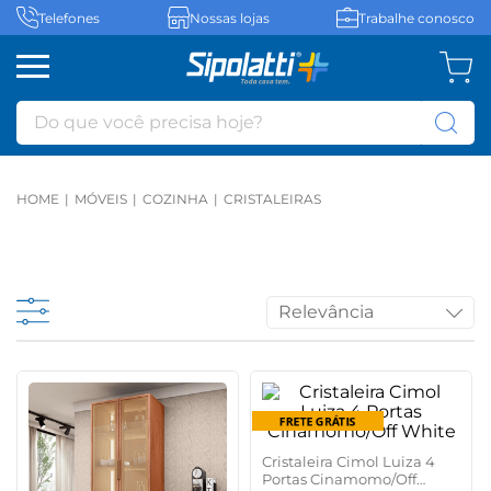
Telefones
Nossas lojas
Trabalhe conosco
Do que você precisa hoje?
MÓVEIS
COZINHA
CRISTALEIRAS
Relevância
Cristaleira Cimol Luiza 4
Portas Cinamomo/Off