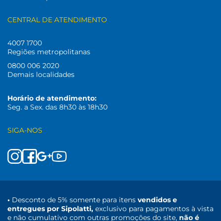
CENTRAL DE ATENDIMENTO
4007 1700
Regiões metropolitanas
0800 006 2020
Demais localidades
Horário de atendimento:
Seg. a Sex. das 8h30 às 18h30
SIGA-NOS
•
Desconto de 5% somente para itens
vendidos e
entregues por Sipolatti,
exclusivo para pagamentos à vista
e não cumulativo com outras promoções do site,
não é