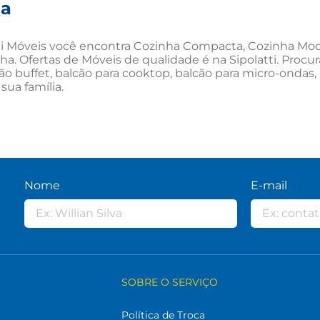
ha
ti Móveis você encontra Cozinha Compacta, Cozinha Modula
nha. Ofertas de Móveis de qualidade é na Sipolatti. Procu
ão buffet, balcão para cooktop, balcão para micro-ondas, 
 sua família.
Nome
E-mail
SOBRE O SERVIÇO
Política de Troca