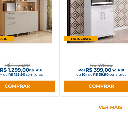
io de Cozinha Nesher
Balcão Multiuso Notável N
eza Carvalho/Greice
com Nicho para Microon
R$
1
.
428
,
90
R$
478
,
80
R$
1
.
299
,
00
R$
399
,
00
no PIX
Por
no PIX
0
x de
R$
129
,
90
sem juros
ou
10
x de
R$
39
,
90
sem juros
COMPRAR
COMPRAR