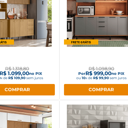
 de Cozinha Completo 4
Armário de Cozinha Telasul
ças Paraná Urbane
8 Portas Freijó/Cinza
R$
1
.
318
,
80
R$
1
.
098
,
90
R$
1
.
099
,
00
R$
999
,
00
no PIX
Por
no PIX
0
x de
R$
109
,
90
sem juros
ou
10
x de
R$
99
,
90
sem juros
COMPRAR
COMPRAR