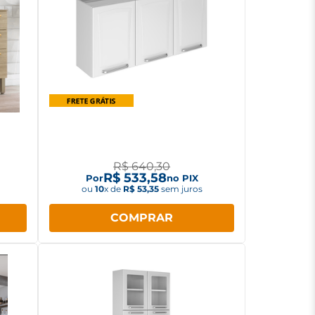
tas 2
Armário Aéreo Itatiaia Tarsila 3
Pia
portas IP3-120
R$
640
,
30
R$
533
,
58
Por
no PIX
ou
10
x de
R$
53
,
35
sem juros
COMPRAR