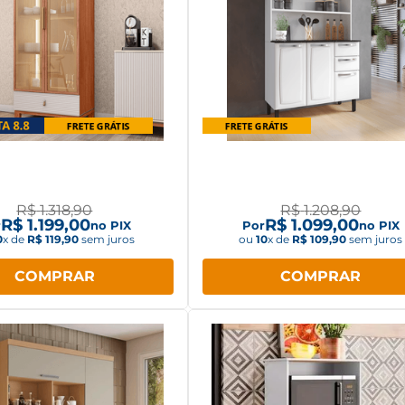
leira Caemmun Lumy 2
Kit Armário de Cozinha em
tas Freijó/Off White
Itatiaia Pratika 105 c/6 Port
Gavetas Branco Neve
R$
1
.
318
,
90
R$
1
.
208
,
90
R$
1
.
199
,
00
R$
1
.
099
,
00
r
no PIX
Por
no PIX
0
x de
R$
119
,
90
sem juros
ou
10
x de
R$
109
,
90
sem juros
COMPRAR
COMPRAR