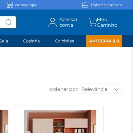
Nossas lojas
Trabalhe conosco
Acessar
conta
Sala
Cozinha
Colchões
ANTECIPA 8.8
ordenar por:
Relevância