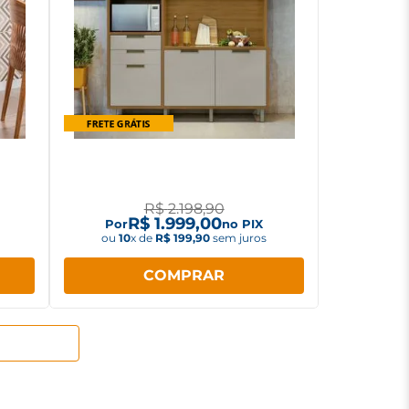
T3070
Armário de Cozinha Nesher Loft
das
Imperatriz com Nicho para
Microondas, 2 Gavetas e 6 Portas
R$
2
.
198
,
90
R$
1
.
999
,
00
Por
no PIX
ou
10
x de
R$
199
,
90
sem juros
COMPRAR