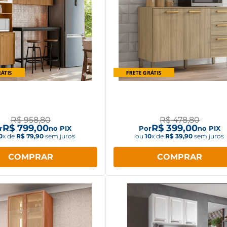
 de Cozinha Completo 3
Balcão Paraná Urbane 3 Por
Paraná Urbane Ripado
Gavetas com Espaço para 
R$
958
,
80
R$
478
,
80
R$
799
,
00
R$
399
,
00
r
no PIX
Por
no PIX
0
x de
R$
79
,
90
sem juros
ou
10
x de
R$
39
,
90
sem juros
COMPRAR
COMPRAR