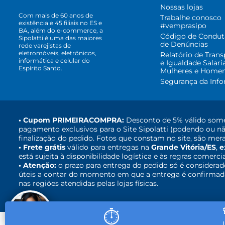
Nossas lojas
Com mais de 60 anos de
Trabalhe conosco
existência e 45 filiais no ES e
#vemprasipo
BA, além do e-commerce, a
Código de Condut
Sipolatti é uma das maiores
de Denúncias
rede varejistas de
eletromóveis, eletrônicos,
Relatório de Trans
informática e celular do
e Igualdade Salari
Espírito Santo.
Mulheres e Home
Segurança da Inf
• Cupom PRIMEIRACOMPRA:
Desconto de 5% válido some
pagamento exclusivos para o Site Sipolatti (podendo ou nã
finalização do pedido. Fotos que constam no site, são mera
• Frete grátis
válido para entregas na
Grande Vitória/ES
,
e
está sujeita à disponibilidade logística e às regras comerci
• Atenção:
o prazo para entrega do pedido só é considerad
úteis a contar do momento em que a entrega é confirmada,
nas regiões atendidas pelas lojas físicas.
⏱