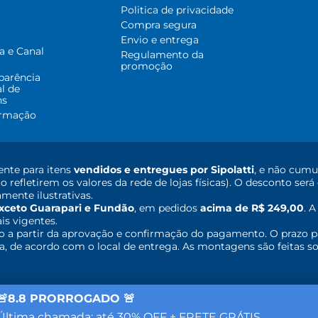
Politica de privacidade
Compra segura
Envio e entrega
a e Canal
Regulamento da
promoção
parência
al de
ns
ormação
nte para itens
vendidos e entregues por Sipolatti
, e não cumu
o refletirem os valores da rede de lojas físicas). O desconto s
mente ilustrativas.
xceto Guarapari e Fundão
, em pedidos
acima de R$ 249,00
. 
ais vigentes.
o a partir da aprovação e confirmação do pagamento. O prazo p
 de acordo com o local de entrega. As montagens são feitas so
🚨8.8 PRORROGADO 🚨
Última chamada: até 30% OFF + FRETE GRÁTIS