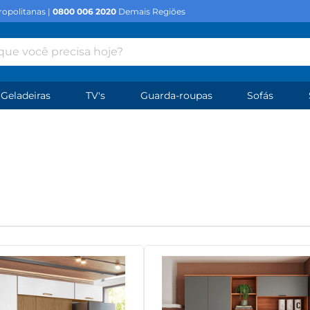
opolitanas |
0800 006 2020
Demais Regiões
e você precisa hoje?
Geladeiras
TV's
Guarda-roupas
Sofás