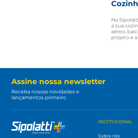
Cozin
Na Sipolat
a sua cozi
aéreo, balc
projeto e a
Assine nossa newsletter
Receba nossas novidades e
lançamentos primeiro
INSTITUCIONAL
Sobre nós