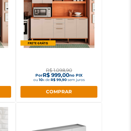
 Caju
Armário de Cozinha Telasul Caju
8 Portas Freijó/Arenas
R$
1
.
098
,
90
R$
999
,
00
Por
no PIX
ou
10
x de
R$
99
,
90
sem juros
COMPRAR