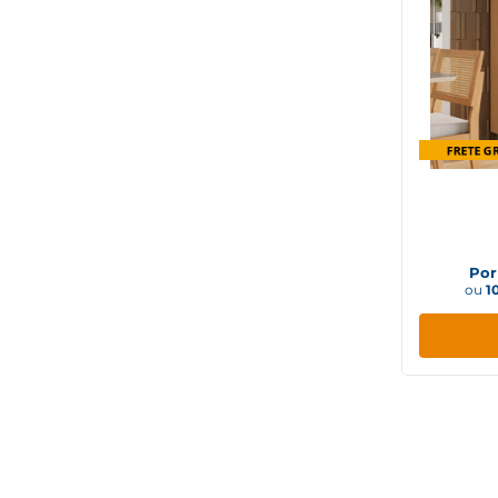
Nicho
Carvalho/Greice
Microondas
BRANCO PF
Adega
Avena T. Menta
Amendola/Branco
Amêndola / Branco
Armár
Nobr
Por
ou
1