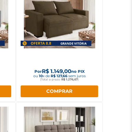
0m
Sofá Paropas Vitória 1,80m
Retrátil Marrom
R$
1
.
149
,
00
Por
no PIX
ou
10
x de
R$
127
,
66
sem juros
(Total a prazo:
R$
1
.
276
,
67
)
COMPRAR