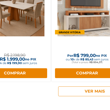
unto de Jantar Cimol
Painel e Rack Caemmun 
80cm Patrícia com 6
Oscar TV até 60 Polegad
cadeiras Juliana
Freijó/Off white
R$
2
.
198
,
90
R$
799
,
00
Por
no PIX
R$
1
.
999
,
00
no PIX
ou
10
x de
R$
85
,
43
sem juros
(Total a prazo:
R$
854
,
37
)
0
x de
R$
199
,
90
sem juros
COMPRAR
COMPRAR