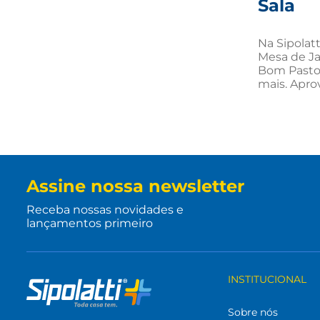
Sala
Na Sipolatt
Mesa de Ja
Bom Pastor
mais. Apro
Assine nossa newsletter
Receba nossas novidades e
lançamentos primeiro
INSTITUCIONAL
Sobre nós