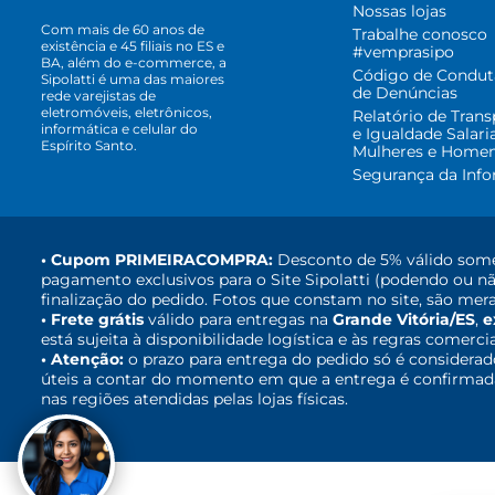
Nossas lojas
Com mais de 60 anos de
Trabalhe conosco
existência e 45 filiais no ES e
#vemprasipo
BA, além do e-commerce, a
Código de Condut
Sipolatti é uma das maiores
de Denúncias
rede varejistas de
eletromóveis, eletrônicos,
Relatório de Trans
informática e celular do
e Igualdade Salari
Espírito Santo.
Mulheres e Home
Segurança da Inf
• Cupom PRIMEIRACOMPRA:
Desconto de 5% válido some
pagamento exclusivos para o Site Sipolatti (podendo ou nã
finalização do pedido. Fotos que constam no site, são mera
• Frete grátis
válido para entregas na
Grande Vitória/ES
,
e
está sujeita à disponibilidade logística e às regras comerci
• Atenção:
o prazo para entrega do pedido só é considerad
úteis a contar do momento em que a entrega é confirmada,
nas regiões atendidas pelas lojas físicas.