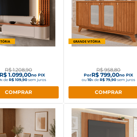
Alvorada para TV até 60"
Buffet Cimol Isa 4 portas
ukaliam com LED
tela Cinamomo
R$
1
.
208
,
90
R$
958
,
80
R$
1
.
099
,
00
R$
799
,
00
no PIX
Por
no PIX
0
x de
R$
109
,
90
sem juros
ou
10
x de
R$
79
,
90
sem juros
COMPRAR
COMPRAR