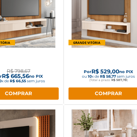
l Jade para TV até 65"
Painel Jade para TV até 5
 1,8m Freijó/Off white
Caemmun 1,5m Freijó/Off w
R$
798
,
67
R$
529
,
00
Por
no PIX
R$
665
,
56
r
no PIX
ou
10
x de
R$
58
,
77
sem juros
(Total a prazo:
R$
587
,
78
)
0
x de
R$
66
,
55
sem juros
COMPRAR
COMPRAR