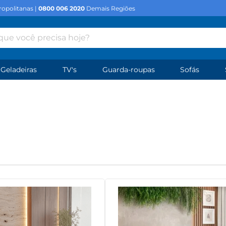
opolitanas |
0800 006 2020
Demais Regiões
e você precisa hoje?
Geladeiras
TV's
Guarda-roupas
Sofás