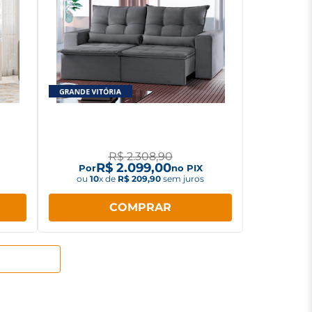
New
Sofá Sonoflet Belo Monte 2,3m
as
Retrátil e Reclinável Grafite
R$
2
.
308
,
90
R$
2
.
099
,
00
Por
no PIX
ou
10
x de
R$
209
,
90
sem juros
COMPRAR