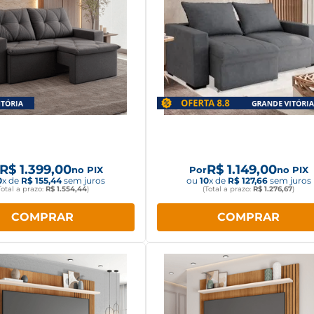
oflet Texas 1,8m Retrátil
Sofá Paropas Vitória 1,8
Reclinável Grafite
Retrátil Cinza
R$
1
.
399
,
00
R$
1
.
149
,
00
no PIX
Por
no PIX
0
x de
R$
155
,
44
sem juros
ou
10
x de
R$
127
,
66
sem juros
Total a prazo:
R$
1
.
554
,
44
)
(Total a prazo:
R$
1
.
276
,
67
)
COMPRAR
COMPRAR