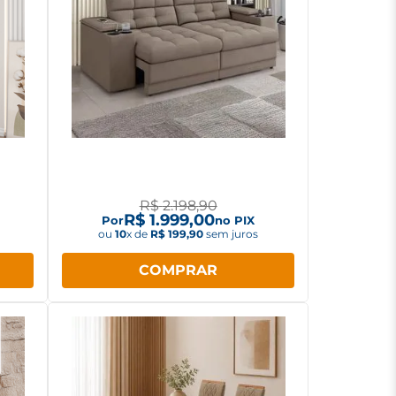
5"
Sofá Besthouse kansas 2,05m
hite
Retrátil e Reclinável Capuccino
R$
2
.
198
,
90
R$
1
.
999
,
00
Por
no PIX
ou
10
x de
R$
199
,
90
sem juros
COMPRAR