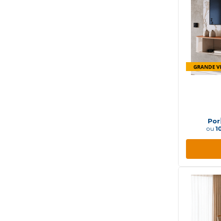
Menta
Madeira/Linho Cinza
Madeira/Kaki
Madeira/Cinamomo
Jatobá
Jatobá/Branco
Painel 
CINZA TAUARI
L
CINZA PEROLIZADO
Por
TAUARI
ou
1
Chumbo
Chumbo Nature