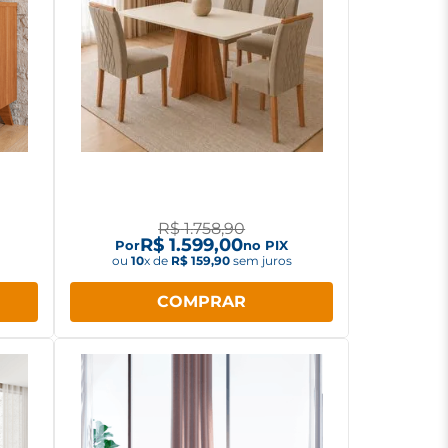
 com
Conjunto de Jantar Cimol
130X80cm Patrícia com 4
cadeiras Juliana
R$
1
.
758
,
90
R$
1
.
599
,
00
Por
no PIX
ou
10
x de
R$
159
,
90
sem juros
COMPRAR