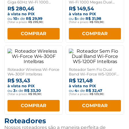
Giga 60Hz Wi-Fi 1000
Wi-Fi 1000 Megas Dual
Megas Dual Band Positivo
Band Positivo
R$
280
,
46
R$
149
,
54
à vista no PIX
à vista no PIX
ou
10
x de
R$
29
,
99
ou
5
x de
R$
31
,
98
(Total a prazo:
R$
299
,
90
)
(Total a prazo:
R$
159
,
90
)
COMPRAR
COMPRAR
Roteador Wireless Wi-Force
Roteador Sem Fio Dual
W4-300F Intelbras
Band Wi-Force W5-1200F
Intelbras
R$
93
,
43
R$
121
,
48
à vista no PIX
à vista no PIX
ou
3
x de
R$
33
,
30
ou
4
x de
R$
32
,
47
(Total a prazo:
R$
99
,
90
)
(Total a prazo:
R$
129
,
90
)
COMPRAR
COMPRAR
Roteadores
Nossos roteadores são a maneira perfeita de