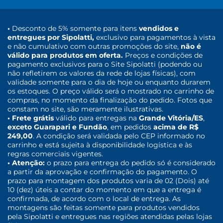
•
Desconto de 5% somente para itens
vendidos e
entregues por Sipolatti,
exclusivo para pagamentos à vista
e não cumulativo com outras promoções do site,
não é
válido para produtos em oferta.
Preços e condições de
pagamento exclusivos para o Site Sipolatti (podendo ou
não refletirem os valores da rede de lojas físicas), com
validade somente para o dia de hoje ou enquanto durarem
os estoques. O preço válido será o mostrado no carrinho de
compras, no momento da finalização do pedido. Fotos que
constam no site, são meramente ilustrativas.
• Frete grátis
válido para entregas na
Grande Vitória/ES
,
exceto Guarapari e Fundão
, em pedidos
acima de R$
249,00
. A condição será validada pelo CEP informado no
carrinho e está sujeita à disponibilidade logística e às
regras comerciais vigentes.
• Atenção:
o prazo para entrega do pedido só é considerado
a partir da aprovação e confirmação do pagamento. O
prazo para montagem dos produtos varia de 02 (Dois) até
10 (dez) úteis a contar do momento em que a entrega é
confirmada, de acordo com o local de entrega. As
montagens são feitas somente para produtos vendidos
pela Sipolatti e entregues nas regiões atendidas pelas lojas