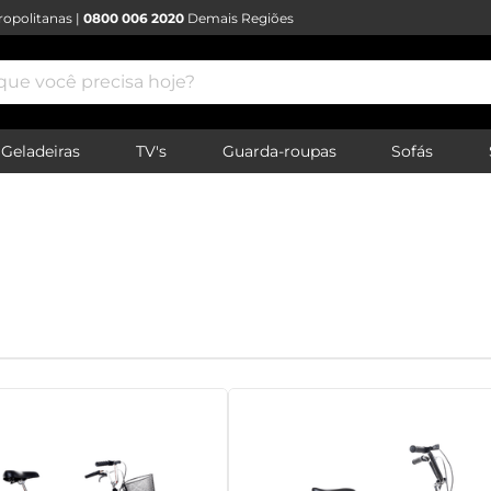
opolitanas |
0800 006 2020
Demais Regiões
e você precisa hoje?
Geladeiras
TV's
Guarda-roupas
Sofás