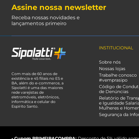
Assine nossa newsletter
Receba nossas novidades e
lançamentos primeiro
INSTITUCIONAL
Sobre nós
Nossas lojas
Com mais de 60 anos de
Trabalhe conosco
existência e 45 filiais no ES e
#vemprasipo
BA, além do e-commerce, a
Código de Condut
Sipolatti é uma das maiores
de Denúncias
rede varejistas de
eletromóveis, eletrônicos,
Relatório de Trans
informática e celular do
e Igualdade Salari
Espírito Santo.
Mulheres e Home
Segurança da Inf
• Cupom PRIMEIRACOMPRA:
Desconto de 5% válido some