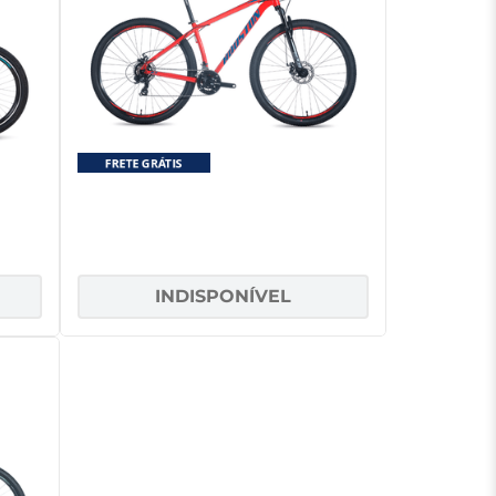
n
Bicicleta Aro 29 Houston KAMP
21 marchas Vermelha
INDISPONÍVEL