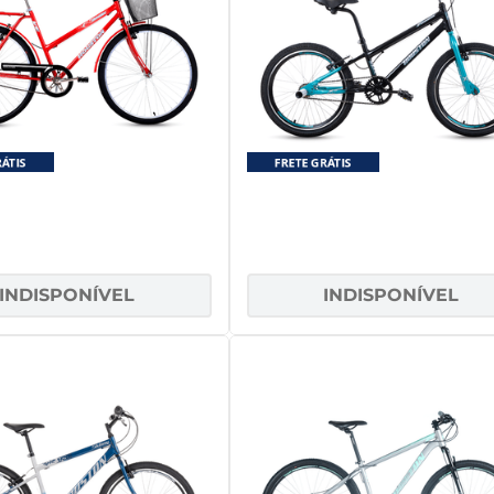
eta Aro 26 Houston com
Bicicleta Aro 20 Housto
Bagageiro ONIX VB Vermelha
FURION Verde/preto
INDISPONÍVEL
INDISPONÍVEL