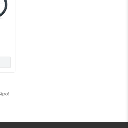
yler
ipo!