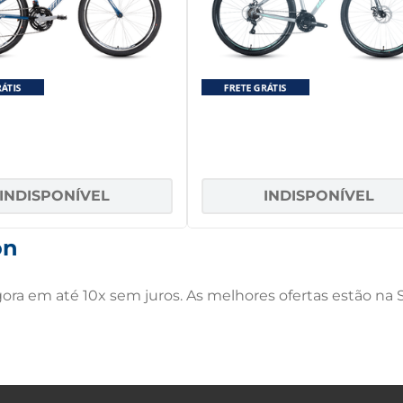
a Aro 26 Houston SKINNY
Bicicleta Aro 29 Houston Sk
chas Azul escuro/Prata
21 marchas Inox
INDISPONÍVEL
INDISPONÍVEL
on
ra em até 10x sem juros. As melhores ofertas estão na S