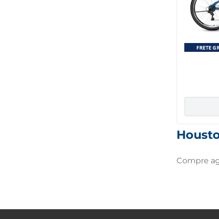
Biciclet
21 mar
Houst
Compre ago