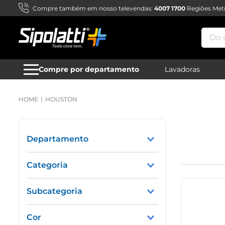
Compre também em nosso televendas:
4007 1700
Regiões Metr
Do qu
Compre por departamento
Lavadoras
HOUSTON
Departamento
Lazer e Utilidades
Categoria
Bicicletas
Subcategoria
Aro 26 a 29
Cor
Aro 12 a 24