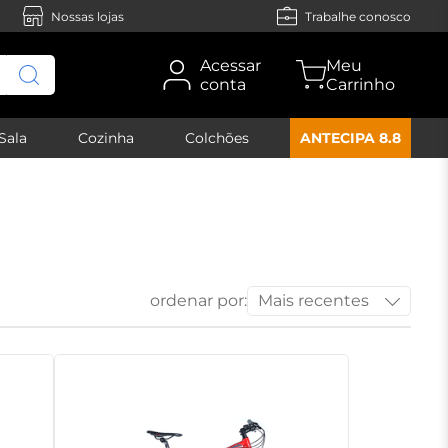
Nossas lojas
Trabalhe conosco
Acessar
conta
Sala
Cozinha
Colchões
ANTECIPA 8.8
ordenar por:
Mais recentes