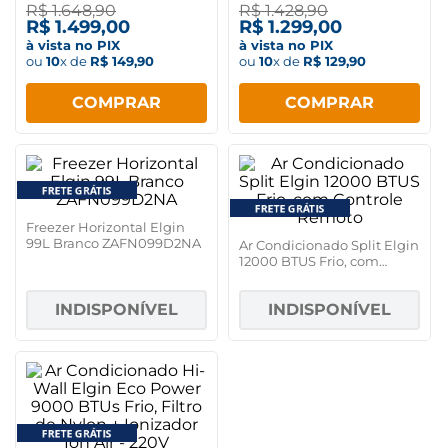
R$
1
.
648
,
90
R$
1
.
428
,
90
R$
1
.
499
,
00
R$
1
.
299
,
00
à vista no PIX
à vista no PIX
ou
10
x de
R$
149
,
90
ou
10
x de
R$
129
,
90
COMPRAR
COMPRAR
Freezer Horizontal Elgin
99L Branco ZAFN099D2NA
Ar Condicionado Split Elgin
12000 BTUS Frio, com
Controle Remoto
INDISPONÍVEL
INDISPONÍVEL