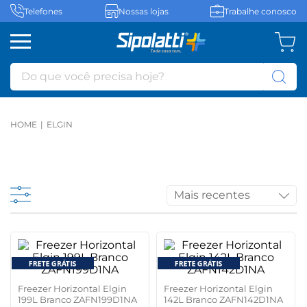
Telefones
Nossas lojas
Trabalhe conosco
Do que você precisa hoje?
ELGIN
Mais recentes
Freezer Horizontal Elgin
Freezer Horizontal Elgin
199L Branco ZAFN199D1NA
142L Branco ZAFN142D1NA