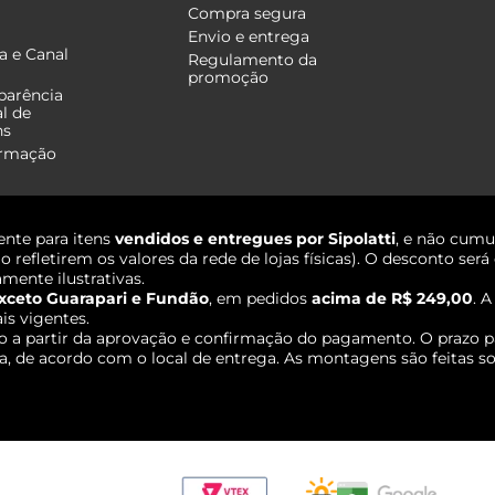
Compra segura
Envio e entrega
a e Canal
Regulamento da
promoção
parência
al de
ns
ormação
nte para itens
vendidos e entregues por Sipolatti
, e não cumu
o refletirem os valores da rede de lojas físicas). O desconto s
mente ilustrativas.
xceto Guarapari e Fundão
, em pedidos
acima de R$ 249,00
. 
ais vigentes.
o a partir da aprovação e confirmação do pagamento. O prazo p
 de acordo com o local de entrega. As montagens são feitas so