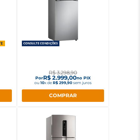
ost
Geladeira LG Frost Free 395L
K013
Duplex Inverter Inox Look GN-
B392PLM
R$
3
.
298
,
90
R$
2
.
999
,
00
Por
no PIX
ou
10
x de
R$
299
,
90
sem juros
COMPRAR