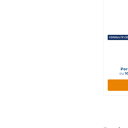
Gelade
Fros
Por
ou
1