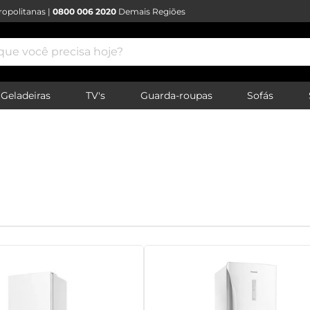
opolitanas |
0800 006 2020
Demais Regiões
e você precisa hoje?
Geladeiras
TV's
Guarda-roupas
Sofás