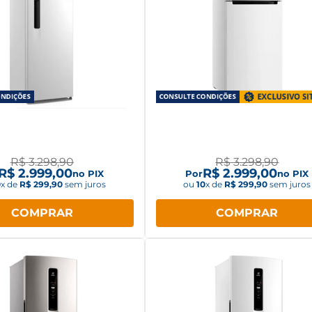
eira Electrolux 400L
Geladeira Midea Duplex Fr
x Frost Free Inverter
Free 473L Inverter RT611EV
Branco IF44
R$
3
.
298
,
90
R$
3
.
298
,
90
R$
2
.
999
,
00
R$
2
.
999
,
00
no PIX
Por
no PIX
0
x de
R$
299
,
90
sem juros
ou
10
x de
R$
299
,
90
sem juros
COMPRAR
COMPRAR