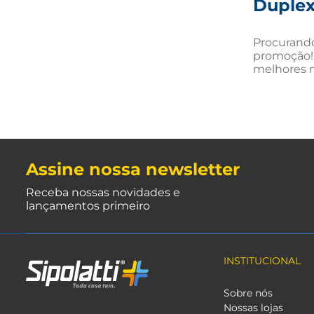
Duple
Procurando
promoção! G
melhores m
Assine nossa newsletter
Receba nossas novidades e
lançamentos primeiro
INSTITUCIONAL
Sobre nós
Nossas lojas