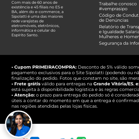
Com mais de 60 anos de
Trabalhe conosco
existência e 45 filiais no ES e
#vemprasipo
BA, além do e-commerce, a
Código de Condut
Sipolatti é uma das maiores
de Denúncias
rede varejistas de
eletromóveis, eletrônicos,
Relatório de Trans
informática e celular do
e Igualdade Salari
Espírito Santo.
Mulheres e Home
Segurança da Inf
• Cupom PRIMEIRACOMPRA:
Desconto de 5% válido some
pagamento exclusivos para o Site Sipolatti (podendo ou nã
finalização do pedido. Fotos que constam no site, são mera
• Frete grátis
válido para entregas na
Grande Vitória/ES
,
e
está sujeita à disponibilidade logística e às regras comerci
• Atenção:
o prazo para entrega do pedido só é considerad
úteis a contar do momento em que a entrega é confirmada,
nas regiões atendidas pelas lojas físicas.