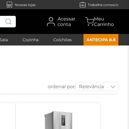
Nossas lojas
Trabalhe conosco
Acessar
conta
Sala
Cozinha
Colchões
ANTECIPA 8.8
ordenar por:
Relevância