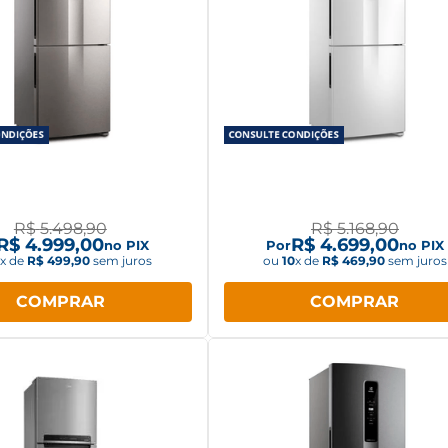
ra Electrolux Frost Free
Geladeira Electrolux Frost 
nverter 490L IB7S
Inverter 490L IB7 Branc
R$
5
.
498
,
90
R$
5
.
168
,
90
R$
4
.
999
,
00
R$
4
.
699
,
00
no PIX
Por
no PIX
0
x de
R$
499
,
90
sem juros
ou
10
x de
R$
469
,
90
sem juros
COMPRAR
COMPRAR