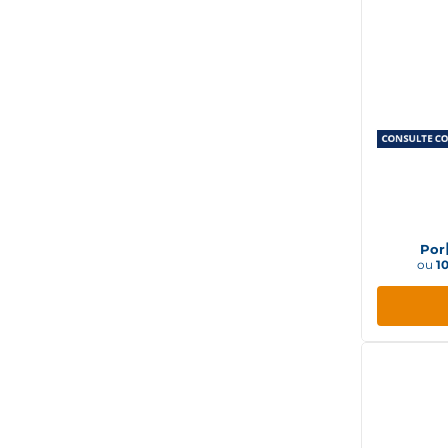
Gelad
Duple
Por
ou
1