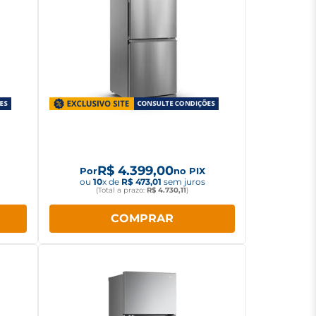
Free
Geladeira Panasonic Frost Free
2W
Inverse 475L Inverter Aço
Escovado NR-BB64PV2X
R$
4
.
399
,
00
Por
no PIX
ou
10
x de
R$
473
,
01
sem juros
(Total a prazo:
R$
4
.
730
,
11
)
COMPRAR