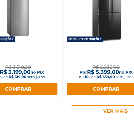
ira Midea 425L Duplex
Geladeira Electrolux Frost 
t Free Inverter Inox
Inverter 490L IB7B
MDRT572EVD463
R$
3
.
518
,
90
R$
5
.
938
,
90
R$
3
.
199
,
00
R$
5
.
399
,
00
no PIX
Por
no PIX
0
x de
R$
319
,
90
sem juros
ou
10
x de
R$
539
,
90
sem juros
COMPRAR
COMPRAR