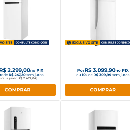
ira Midea Duplex Cycle
Geladeira Panasonic Frost 
frost 410L Inverter
391L Branco NR-BT41PD
MDRT554EVF011
R$
2
.
299
,
00
R$
3
.
099
,
90
no PIX
Por
no PIX
0
x de
R$
247
,
20
sem juros
ou
10
x de
R$
309
,
99
sem juros
Total a prazo:
R$
2
.
472
,
04
)
COMPRAR
COMPRAR