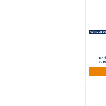
Geladei
I
Por
ou
1