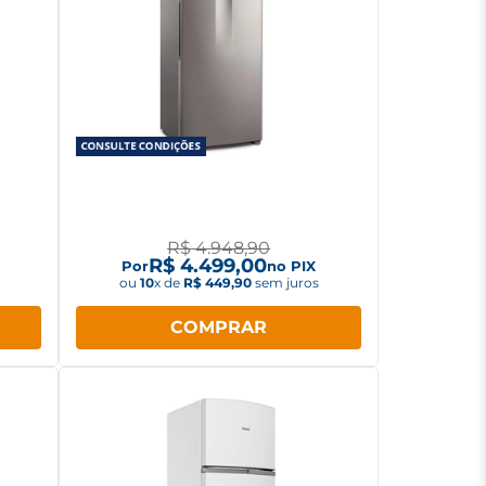
Free
Geladeira Electrolux Frost Free
o
Inverter 480L IT70S Inox Look
R$
4
.
948
,
90
R$
4
.
499
,
00
Por
no PIX
ou
10
x de
R$
449
,
90
sem juros
COMPRAR