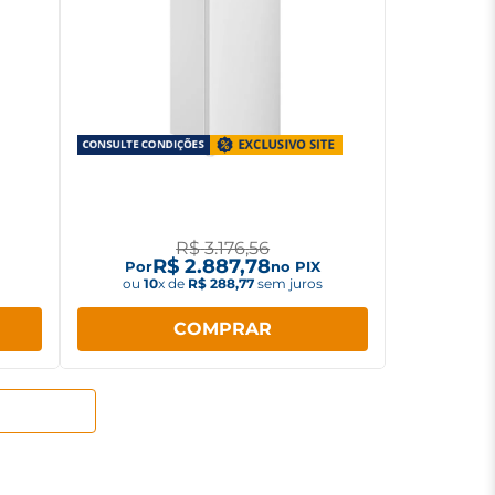
Free
Geladeira Consul Frost Free
Duplex 333L CRM40MB Branco
R$
3
.
176
,
56
R$
2
.
887
,
78
Por
no PIX
ou
10
x de
R$
288
,
77
sem juros
COMPRAR