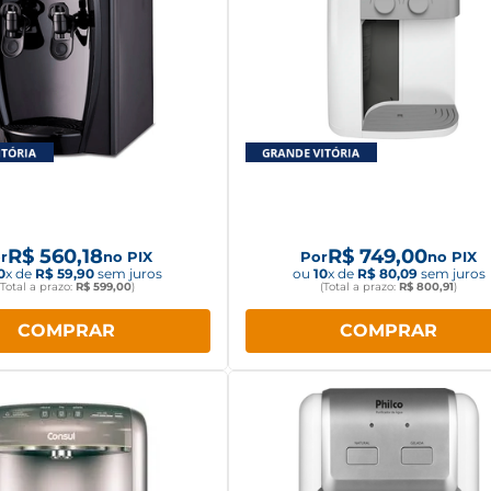
edouro Amvox com
Purificador de água Colo
eração por Compressor
Pró Branco
Preto ABB510
R$
560
,
18
R$
749
,
00
r
no PIX
Por
no PIX
0
x de
R$
59
,
90
sem juros
ou
10
x de
R$
80
,
09
sem juros
(Total a prazo:
R$
599
,
00
)
(Total a prazo:
R$
800
,
91
)
COMPRAR
COMPRAR