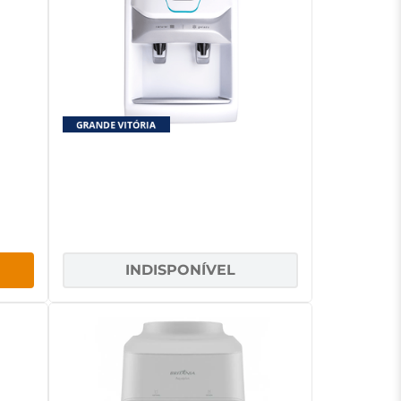
rmaq
Purificador de Água New.Up!
Evidence Com Refrigeração por
Compressor
INDISPONÍVEL