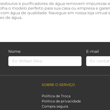
edouros e purificadores de água removem impurezas e t
olha o modelo perfeito para sua casa ou empresa e gara
 com água de qualidade. Navegue em nossa loja virtual 
res de água.
Nome
E-mail
SOBRE O SERVIÇO
Política de Troca
Politica de privacidade
Compra segura