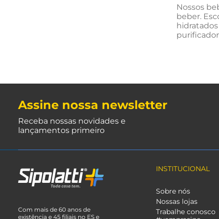
Nossos beb
beber. Esc
hidratados
purificado
Assine nossa newsletter
Receba nossas novidades e
lançamentos primeiro
INSTITUCIONAL
Sobre nós
Nossas lojas
Com mais de 60 anos de
Trabalhe conosco
existência e 45 filiais no ES e