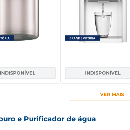
icador de Água Consul
Purificador de água Phil
nium com 3 níveis de
Eletrônico Branco PPU1
tura e Alta Capacidade
efrigeração CPB36AF
INDISPONÍVEL
INDISPONÍVEL
uro e Purificador de água