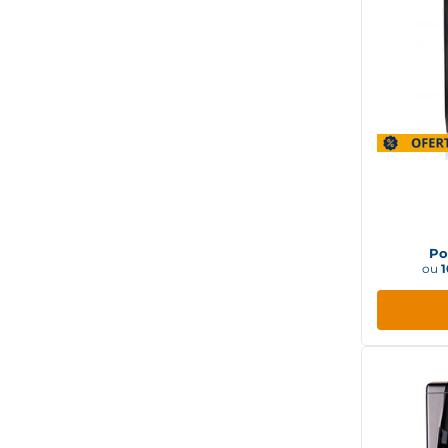
Puri
E
Po
ou
1