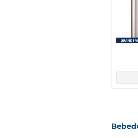
Purif
Tita
tempera
de R
Bebedo