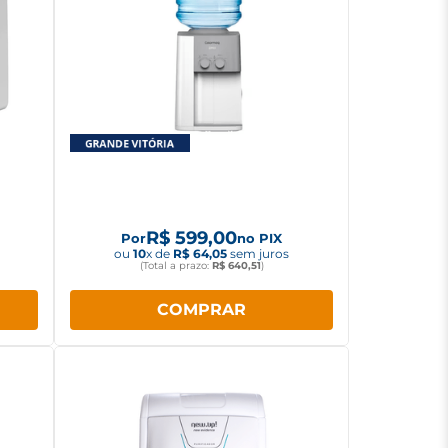
ea
Bebedouro Colormaq Pro com
0TW
Compressor Branco
R$
599
,
00
Por
no PIX
ou
10
x de
R$
64
,
05
sem juros
(Total a prazo:
R$
640
,
51
)
COMPRAR