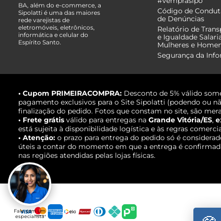
#vemprasipo
BA, além do e-commerce, a
Código de Condut
Sipolatti é uma das maiores
de Denúncias
rede varejistas de
eletromóveis, eletrônicos,
Relatório de Trans
informática e celular do
e Igualdade Salari
Espírito Santo.
Mulheres e Home
Segurança da Inf
• Cupom PRIMEIRACOMPRA:
Desconto de 5% válido some
pagamento exclusivos para o Site Sipolatti (podendo ou nã
finalização do pedido. Fotos que constam no site, são mera
• Frete grátis
válido para entregas na
Grande Vitória/ES
,
e
está sujeita à disponibilidade logística e às regras comerci
• Atenção:
o prazo para entrega do pedido só é considerad
úteis a contar do momento em que a entrega é confirmada,
nas regiões atendidas pelas lojas físicas.
Fale com um
especialista