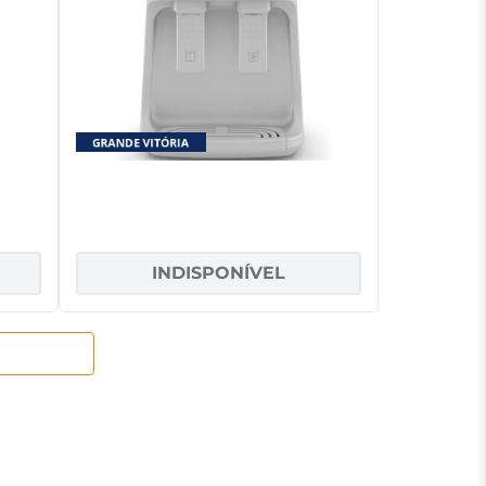
co
Bebedouro de Água Eletrônico
1
Britânia Aquaplus BBE13B
INDISPONÍVEL