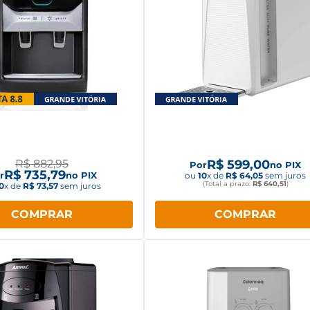
ficador de Água New
Purificador de água Mid
vidence New.Up
SlimPure Branco JDD258
R$
882
,
95
R$
599
,
00
Por
no PIX
R$
735
,
79
r
no PIX
ou
10
x de
R$
64
,
05
sem juros
(Total a prazo:
R$
640
,
51
)
0
x de
R$
73
,
57
sem juros
COMPRAR
COMPRAR