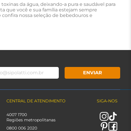
oxinas da água, deixando-a pura e saudável para
nta que você e sua família estejam sempre
e confira nossa seleção de bebedouros e
ENVIAR
CENTRAL DE ATENDIMENTO
SIGA-NOS
4007 1700
Regiões metropolitanas
0800 006 2020