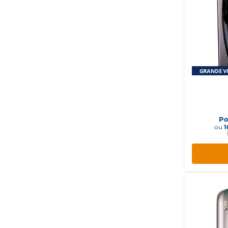
Beb
Refrig
Po
ou
1