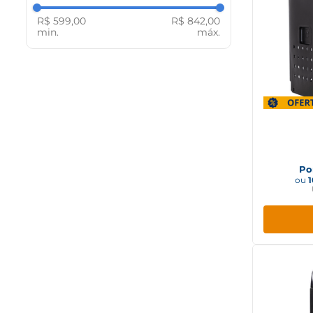
NEWMAQ
Bivolt
R$ 599,00
R$ 842,00
MIDEA
PHILCO
ELECTROLUX
CONSUL
AMVOX
Purif
Infynit 
Po
ou
1