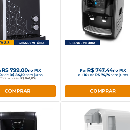
icador de água NewUp
Bebedouro NewUp Eviden
Glass Compressor, preto
Garrafão, água gelada,
compressor, Preto
R$
799
,
00
R$
747
,
44
r
no PIX
Por
no PIX
0
x de
R$
84
,
10
sem juros
ou
10
x de
R$
74
,
74
sem juros
(Total a prazo:
R$
841
,
05
)
COMPRAR
COMPRAR