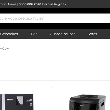
opolitanas |
0800 006 2020
Demais Regiões
e você precisa hoje?
Geladeiras
TV's
Guarda-roupas
Sofás
 ÁGUA