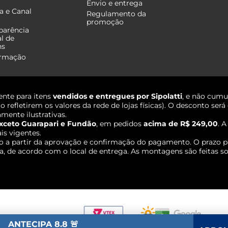
Envio e entrega
a e Canal
Regulamento da
promoção
parência
al de
ns
ormação
nte para itens
vendidos e entregues por Sipolatti
, e não cumu
o refletirem os valores da rede de lojas físicas). O desconto s
mente ilustrativas.
xceto Guarapari e Fundão
, em pedidos
acima de R$ 249,00
. 
ais vigentes.
o a partir da aprovação e confirmação do pagamento. O prazo p
 de acordo com o local de entrega. As montagens são feitas so
ANTECIPA 8.8 🚨