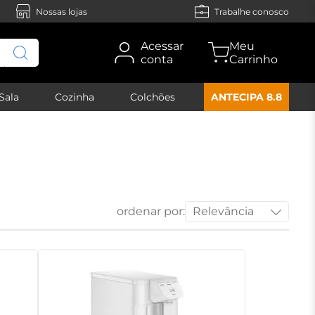
Nossas lojas
Trabalhe conosco
Acessar
conta
Sala
Cozinha
Colchões
ANTECIPA 8.8
ordenar por:
Relevância