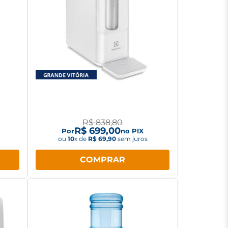
ce,
Purificador de Água Elétrico
Electrolux PE12B Gelada, Fria e
Natural Compacto Pure
R$
838
,
80
R$
699
,
00
Por
no PIX
ou
10
x de
R$
69
,
90
sem juros
COMPRAR