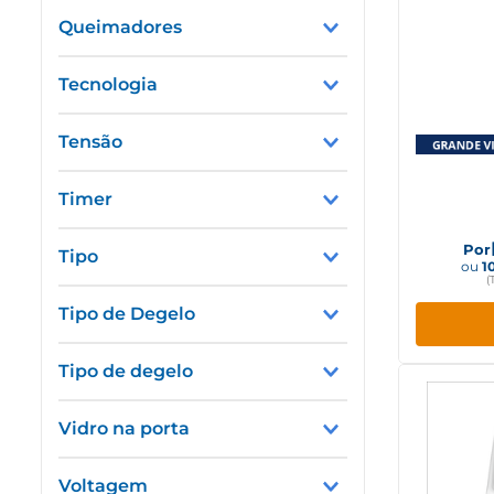
1 Porta
Queimadores
2 Portas
4 Bocas
Tecnologia
5 Bocas
Comum
Tensão
110V
Geladeir
Timer
Duplex 
220V
Sim
Por
Tipo
ou
1
Não
(
Piso
Tipo de Degelo
Automática
Degelo Manual
Embutir
Tipo de degelo
Cycle Defrost
Horizontal
Frost Free
Frost Free
Vertical
Vidro na porta
Freezer
Sim
Voltagem
Duplex