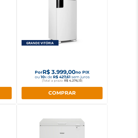
 377L
Geladeira Consul Frost Free 455L
MB
Duplex Inverter CRM53MB
Branco
R$
3
.
999
,
00
Por
no PIX
ou
10
x de
R$
427
,
61
sem juros
(Total a prazo:
R$
4
.
276
,
13
)
COMPRAR