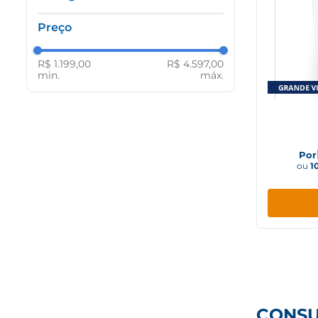
1 Porta
110 volts
220 volts
Bivolt
R$ 1.199,00
R$ 4.597,00
220V
Máquina
Por
ou
1
CONS