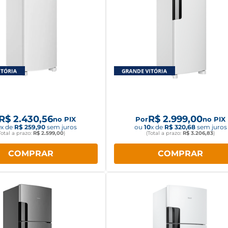
ira Consul Frost Free
Geladeira Consul Frost Free
 333L CRM40MB Branco
Duplex Inverter CRM44
Branco
R$
2
.
430
,
56
R$
2
.
999
,
00
no PIX
Por
no PIX
0
x de
R$
259
,
90
sem juros
ou
10
x de
R$
320
,
68
sem juros
Total a prazo:
R$
2
.
599
,
00
)
(Total a prazo:
R$
3
.
206
,
83
)
COMPRAR
COMPRAR