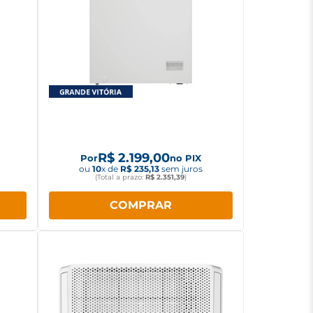
ree
Freezer Horizontal Consul 142L
LB
CHA14AB Branco
R$
2
.
199
,
00
Por
no PIX
ou
10
x de
R$
235
,
13
sem juros
(Total a prazo:
R$
2
.
351
,
39
)
COMPRAR