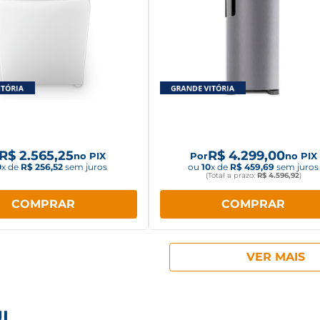
 de Lavar Consul 15Kg
Geladeira Consul Frost F
Branca CWN15AB
Duplex 386 litros com Altura
Inox CRM44AK
R$
2
.
565
,
25
R$
4
.
299
,
00
no PIX
Por
no PIX
0
x de
R$
256
,
52
sem juros
ou
10
x de
R$
459
,
69
sem juros
(Total a prazo:
R$
4
.
596
,
92
)
COMPRAR
COMPRAR
UL