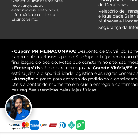
Sipolatti é uma das maiores
de Denúncias
rede varejistas de
eletromóveis, eletrônicos,
Relatório de Trans
informática e celular do
e Igualdade Salari
Espírito Santo.
Mulheres e Home
Segurança da Inf
• Cupom PRIMEIRACOMPRA:
Desconto de 5% válido some
pagamento exclusivos para o Site Sipolatti (podendo ou nã
finalização do pedido. Fotos que constam no site, são mera
• Frete grátis
válido para entregas na
Grande Vitória/ES
,
e
está sujeita à disponibilidade logística e às regras comerci
• Atenção:
o prazo para entrega do pedido só é considerad
úteis a contar do momento em que a entrega é confirmada,
nas regiões atendidas pelas lojas físicas.
Fale com um
especialista