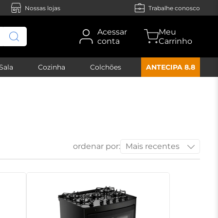
Nossas lojas
Trabalhe conosco
Acessar
conta
Sala
Cozinha
Colchões
ANTECIPA 8.8
ordenar por:
Mais recentes