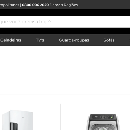
opolitanas |
0800 006 2020
Demais Regiões
e você precisa hoje?
Geladeiras
TV's
Guarda-roupas
Sofás