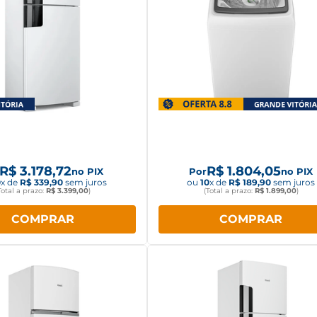
a Consul Frost Free 412L
Máquina de Lavar Consul 
ex Branca CRM50MB
Branco CWN14AB
R$
3
.
178
,
72
R$
1
.
804
,
05
no PIX
Por
no PIX
0
x de
R$
339
,
90
sem juros
ou
10
x de
R$
189
,
90
sem juros
Total a prazo:
R$
3
.
399
,
00
)
(Total a prazo:
R$
1
.
899
,
00
)
COMPRAR
COMPRAR