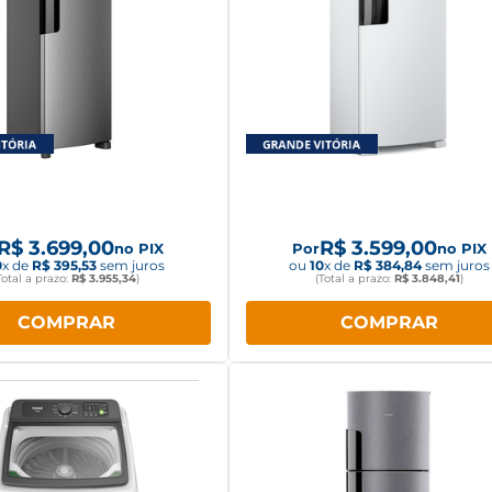
a Consul Frost Free 377L
Geladeira Consul Frost F
Inverter CRM44MK Inox
Duplex 410 litros CRM50
R$
3
.
699
,
00
R$
3
.
599
,
00
no PIX
Por
no PIX
0
x de
R$
395
,
53
sem juros
ou
10
x de
R$
384
,
84
sem juros
Total a prazo:
R$
3
.
955
,
34
)
(Total a prazo:
R$
3
.
848
,
41
)
COMPRAR
COMPRAR