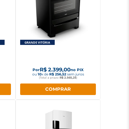
14Kg
Fogão Consul 5 bocas com
Acendimento Automático e
Mesa de Vidro Preto CFS5VBE
R$
2
.
399
,
00
Por
no PIX
ou
10
x de
R$
256
,
52
sem juros
(Total a prazo:
R$
2
.
565
,
25
)
COMPRAR