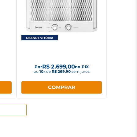
ree
Ar condicionado de Janela
 Flex
Consul Branco 10000 BTU/h
CCB10FB
R$
2
.
699
,
00
Por
no PIX
ou
10
x de
R$
269
,
90
sem juros
COMPRAR