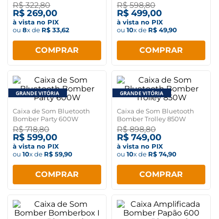
R$
322
,
80
R$
598
,
80
R$
269
,
00
R$
499
,
00
à vista no PIX
à vista no PIX
ou
8
x de
R$
33
,
62
ou
10
x de
R$
49
,
90
COMPRAR
COMPRAR
Caixa de Som Bluetooth
Caixa de Som Bluetooth
Bomber Party 600W
Bomber Trolley 850W
R$
718
,
80
R$
898
,
80
R$
599
,
00
R$
749
,
00
à vista no PIX
à vista no PIX
ou
10
x de
R$
59
,
90
ou
10
x de
R$
74
,
90
COMPRAR
COMPRAR