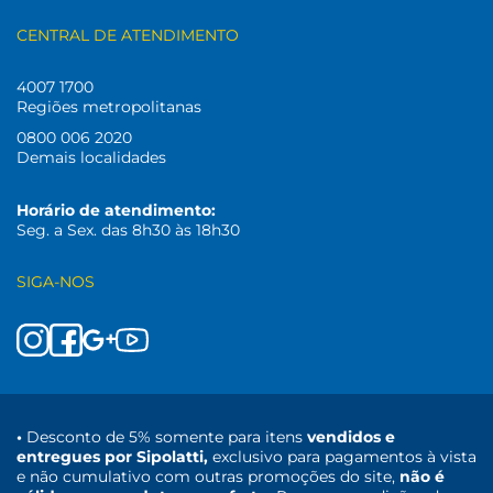
CENTRAL DE ATENDIMENTO
4007 1700
Regiões metropolitanas
0800 006 2020
Demais localidades
Horário de atendimento:
Seg. a Sex. das 8h30 às 18h30
SIGA-NOS
•
Desconto de 5% somente para itens
vendidos e
entregues por Sipolatti,
exclusivo para pagamentos à vista
e não cumulativo com outras promoções do site,
não é