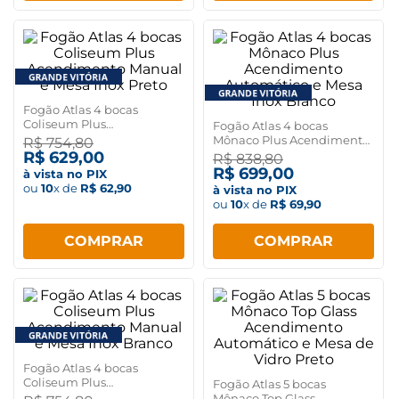
Fogão Atlas 4 bocas
Coliseum Plus
Fogão Atlas 4 bocas
Acendimento Manual e
Mônaco Plus Acendimento
R$
754
,
80
Mesa Inox Preto
Automático e Mesa Inox
R$
629
,
00
R$
838
,
80
Branco
R$
699
,
00
à vista no PIX
ou
10
x de
R$
62
,
90
à vista no PIX
ou
10
x de
R$
69
,
90
COMPRAR
COMPRAR
Fogão Atlas 4 bocas
Coliseum Plus
Fogão Atlas 5 bocas
Acendimento Manual e
Mônaco Top Glass