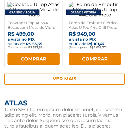
Cooktop U Top Atlas 4
Forno de Embutir Elétrico
Bocas com Mesa de Vidro
Atlas U Top 44L Grill Preto
R$
499
,
00
R$
949
,
00
à vista no PIX
à vista no PIX
ou
10
x de
R$
53
,
35
ou
10
x de
R$
101
,
47
(Total a prazo:
R$
533
,
58
)
(Total a prazo:
R$
1
.
014
,
77
)
COMPRAR
COMPRAR
ATLAS
Texto SEO. Lorem ipsum dolor sit amet, consectetur
adipiscing elit. Morbi non placerat turpis. Vivamus
nec ante dolor. Suspendisse quis ipsum lacinia
turpis faucibus aliquam ac at leo. Duis placerat,