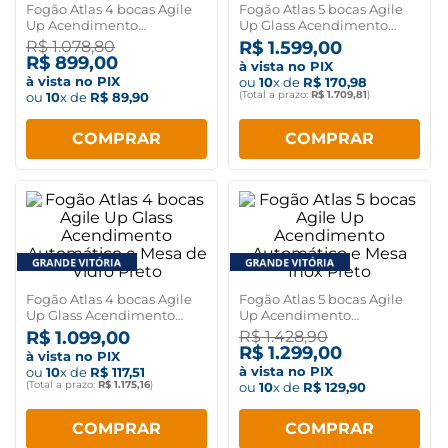
Fogão Atlas 4 bocas Agile
Fogão Atlas 5 bocas Agile
Up Acendimento
Up Glass Acendimento
Automático e Mesa Inox
Automático e Mesa de
R$
1
.
078
,
80
R$
1
.
599
,
00
Preto
Vidro Preto
R$
899
,
00
à vista no PIX
à vista no PIX
ou
10
x de
R$
170
,
98
(Total a prazo:
R$
1
.
709
,
81
)
ou
10
x de
R$
89
,
90
COMPRAR
COMPRAR
Fogão Atlas 4 bocas Agile
Fogão Atlas 5 bocas Agile
Up Glass Acendimento
Up Acendimento
Automático e Mesa de
Automático e Mesa Inox
R$
1
.
099
,
00
R$
1
.
428
,
90
Vidro Preto
Preto
R$
1
.
299
,
00
à vista no PIX
à vista no PIX
ou
10
x de
R$
117
,
51
(Total a prazo:
R$
1
.
175
,
16
)
ou
10
x de
R$
129
,
90
COMPRAR
COMPRAR