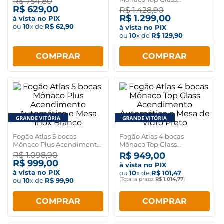
R$
754
,
80
Mesa Inox Branco
Acendimento Automático e
R$
629
,
00
R$
1
.
428
,
90
Mesa de Vidro Preto
R$
1
.
299
,
00
à vista no PIX
ou
10
x de
R$
62
,
90
à vista no PIX
ou
10
x de
R$
129
,
90
COMPRAR
COMPRAR
Fogão Atlas 5 bocas
Fogão Atlas 4 bocas
Mônaco Plus Acendimento
Mônaco Top Glass
Automático e Mesa Inox
Acendimento Automático e
R$
1
.
098
,
90
R$
949
,
00
Branco
Mesa de Vidro Preto
R$
999
,
00
à vista no PIX
à vista no PIX
ou
10
x de
R$
101
,
47
(Total a prazo:
R$
1
.
014
,
77
)
ou
10
x de
R$
99
,
90
COMPRAR
COMPRAR