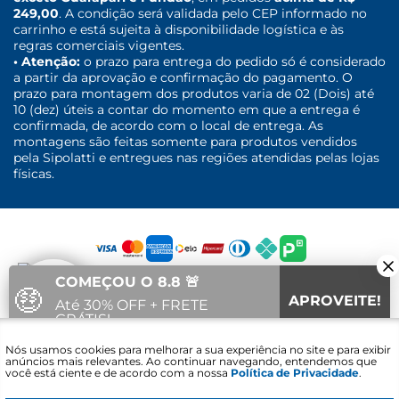
249,00
. A condição será validada pelo CEP informado no
carrinho e está sujeita à disponibilidade logística e às
regras comerciais vigentes.
• Atenção:
o prazo para entrega do pedido só é considerado
a partir da aprovação e confirmação do pagamento. O
prazo para montagem dos produtos varia de 02 (Dois) até
10 (dez) úteis a contar do momento em que a entrega é
confirmada, de acordo com o local de entrega. As
montagens são feitas somente para produtos vendidos
pela Sipolatti e entregues nas regiões atendidas pelas lojas
físicas.
COMEÇOU O 8.8 🚨
🤑
APROVEITE!
Até 30% OFF + FRETE
GRÁTIS!
Fale com um
Nós usamos cookies para melhorar a sua experiência no site e para exibir
04
15
14
Vai acabar em:
especialista
anúncios mais relevantes. Ao continuar navegando, entendemos que
você está ciente e de acordo com a nossa
Política de Privacidade
.
Sipolatti. © 2016 - 2021 - CNPJ: 30.689.848/0001-30 - Lojas Sipolatti
Comércio e Serviços LTDA Avenida Alcacibas Furtado - Canaã -