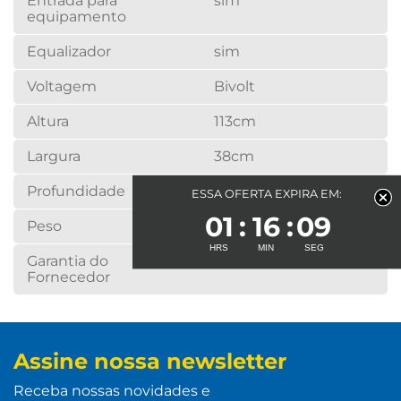
Entrada para
sim
equipamento
Equalizador
sim
Voltagem
Bivolt
Altura
113cm
Largura
38cm
Profundidade
44cm
ESSA OFERTA EXPIRA EM:
01
16
09
Peso
21,04kg
Garantia do
12 meses
Fornecedor
Assine nossa newsletter
Receba nossas novidades e