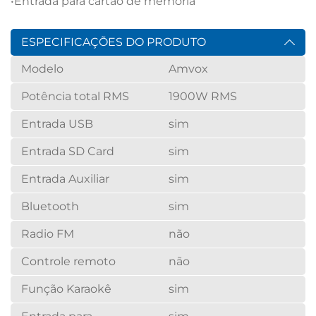
•Entrada para cartão de memória
ESPECIFICAÇÕES DO PRODUTO
Modelo
Amvox
Potência total RMS
1900W RMS
Entrada USB
sim
Entrada SD Card
sim
Entrada Auxiliar
sim
Bluetooth
sim
Radio FM
não
Controle remoto
não
Função Karaokê
sim