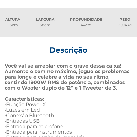
ALTURA
LARGURA
PROFUNDIDADE
PESO
113cm
38cm
44cm
21,04kg
Descrição
Você vai se arrepiar com o grave dessa caixa!

Aumente o som no máximo, jogue os problemas 
para longe e celebre a vida no seu ritmo, 
sentindo 1900W RMS de potência, combinados 
com o Woofer duplo de 12” e 1 Tweeter de 3.
Características:
•Função Power X

•Luzes em Led

•Conexão Bluetooth

•Entradas USB

•Entrada para microfone

•Entrada para instrumentos
