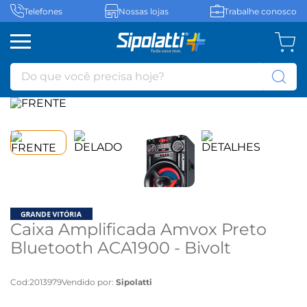
Telefones
Nossas lojas
Trabalhe conosco
Do que você precisa hoje?
Caixa Amplificada Amvox Preto
Bluetooth ACA1900 - Bivolt
Cod
:
2013979
Vendido por:
Sipolatti