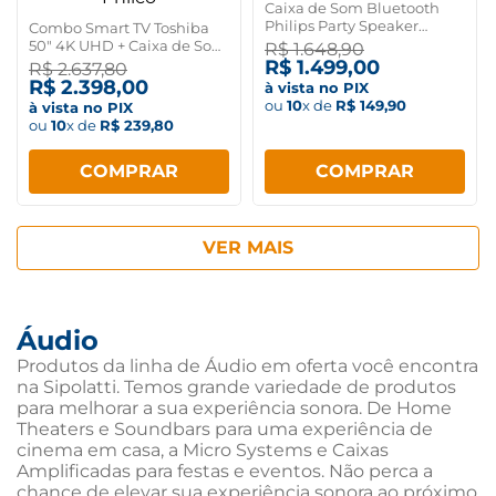
Caixa de Som Bluetooth
Philips Party Speaker
Combo Smart TV Toshiba
2400W TAX5509
50" 4K UHD + Caixa de Som
R$
1
.
648
,
90
Amplificada Bluetooth
R$
1
.
499
,
00
R$
2
.
637
,
80
Philco
R$
2
.
398
,
00
à vista no PIX
ou
10
x de
R$
149
,
90
à vista no PIX
ou
10
x de
R$
239
,
80
COMPRAR
COMPRAR
Áudio
Produtos da linha de Áudio em oferta você encontra
na Sipolatti. Temos grande variedade de produtos
para melhorar a sua experiência sonora. De Home
Theaters e Soundbars para uma experiência de
cinema em casa, a Micro Systems e Caixas
Amplificadas para festas e eventos. Não perca a
chance de elevar sua experiência sonora ao próximo