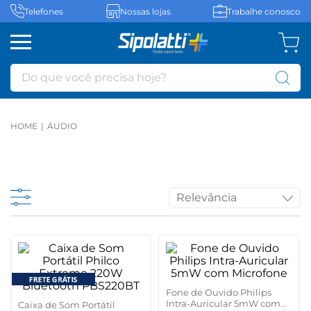
Telefones
Nossas lojas
Trabalhe conosco
Do que você precisa hoje?
ÁUDIO
Relevância
Fone de Ouvido Philips
Intra-Auricular 5mW com
Caixa de Som Portátil