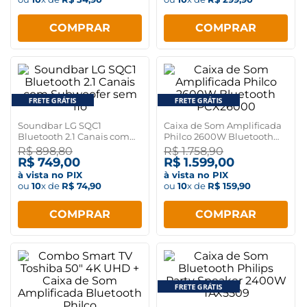
COMPRAR
COMPRAR
Soundbar LG SQC1
Caixa de Som Amplificada
Bluetooth 2.1 Canais com
Philco 2600W Bluetooth
Subwoofer sem fio
PCX26000
R$
898
,
80
R$
1
.
758
,
90
R$
749
,
00
R$
1
.
599
,
00
à vista no PIX
à vista no PIX
ou
10
x de
R$
74
,
90
ou
10
x de
R$
159
,
90
COMPRAR
COMPRAR