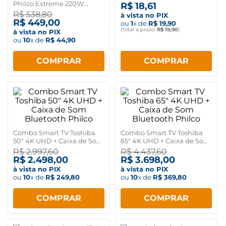
Microfone
Philco Extreme 220W
R$
18
,
61
Bluetooth PBS220BT
R$
538
,
80
à vista no PIX
R$
449
,
00
ou
1
x de
R$
19
,
90
(Total a prazo:
R$
19
,
90
)
à vista no PIX
ou
10
x de
R$
44
,
90
COMPRAR
COMPRAR
Combo Smart TV Toshiba
Combo Smart TV Toshiba
50" 4K UHD + Caixa de Som
65" 4K UHD + Caixa de Som
Bluetooth Philco
Bluetooth Philco
R$
2
.
997
,
60
R$
4
.
437
,
60
R$
2
.
498
,
00
R$
3
.
698
,
00
à vista no PIX
à vista no PIX
ou
10
x de
R$
249
,
80
ou
10
x de
R$
369
,
80
COMPRAR
COMPRAR