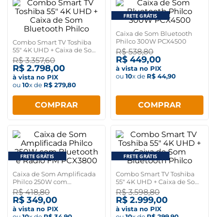
Caixa de Som Bluetooth
Philco 300W PCX4500
Combo Smart TV Toshiba
55" 4K UHD + Caixa de Som
R$
538
,
80
Bluetooth Philco
R$
449
,
00
R$
3
.
357
,
60
R$
2
.
798
,
00
à vista no PIX
ou
10
x de
R$
44
,
90
à vista no PIX
ou
10
x de
R$
279
,
80
COMPRAR
COMPRAR
Caixa de Som Amplificada
Combo Smart TV Toshiba
Philco 250W com
55" 4K UHD + Caixa de Som
Bluetooth e Rádio FM
Bluetooth Philco
R$
418
,
80
R$
3
.
598
,
80
PCX3800
R$
349
,
00
R$
2
.
999
,
00
à vista no PIX
à vista no PIX
ou
10
x de
R$
34
,
90
ou
10
x de
R$
299
,
90