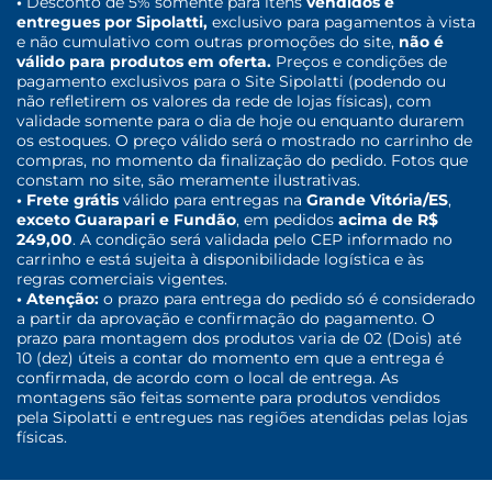
•
Desconto de 5% somente para itens
vendidos e
entregues por Sipolatti,
exclusivo para pagamentos à vista
e não cumulativo com outras promoções do site,
não é
válido para produtos em oferta.
Preços e condições de
pagamento exclusivos para o Site Sipolatti (podendo ou
não refletirem os valores da rede de lojas físicas), com
validade somente para o dia de hoje ou enquanto durarem
os estoques. O preço válido será o mostrado no carrinho de
compras, no momento da finalização do pedido. Fotos que
constam no site, são meramente ilustrativas.
• Frete grátis
válido para entregas na
Grande Vitória/ES
,
exceto Guarapari e Fundão
, em pedidos
acima de R$
249,00
. A condição será validada pelo CEP informado no
carrinho e está sujeita à disponibilidade logística e às
regras comerciais vigentes.
• Atenção:
o prazo para entrega do pedido só é considerado
a partir da aprovação e confirmação do pagamento. O
prazo para montagem dos produtos varia de 02 (Dois) até
10 (dez) úteis a contar do momento em que a entrega é
confirmada, de acordo com o local de entrega. As
montagens são feitas somente para produtos vendidos
pela Sipolatti e entregues nas regiões atendidas pelas lojas
físicas.