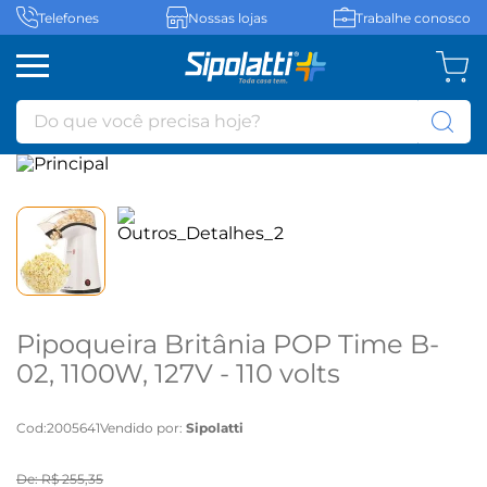
Telefones
Nossas lojas
Trabalhe conosco
Do que você precisa hoje?
Pipoqueira Britânia POP Time B-
02, 1100W, 127V - 110 volts
Cod
:
2005641
Vendido por:
Sipolatti
De:
R$
255
,
35