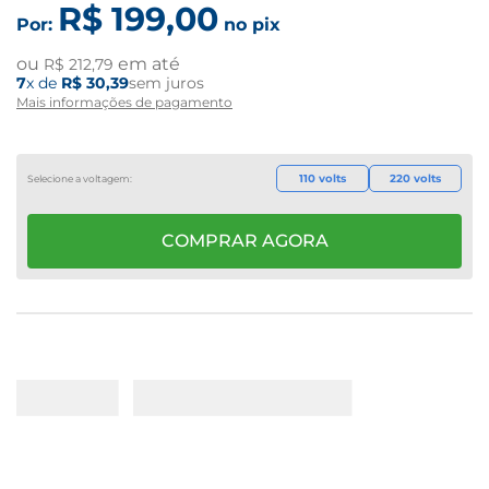
R$
199
,
00
Por:
no pix
ou
em até
R$
212
,
79
7
x de
R$
30
,
39
sem juros
Mais informações de pagamento
110 volts
220 volts
COMPRAR AGORA