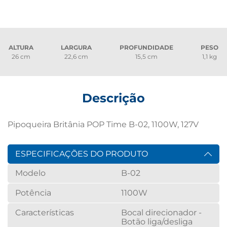
ALTURA
LARGURA
PROFUNDIDADE
PESO
26 cm
22,6 cm
15,5 cm
1,1 kg
Descrição
Pipoqueira Britânia POP Time B-02, 1100W, 127V
ESPECIFICAÇÕES DO PRODUTO
Modelo
B-02
Potência
1100W
Características
Bocal direcionador -
Botão liga/desliga