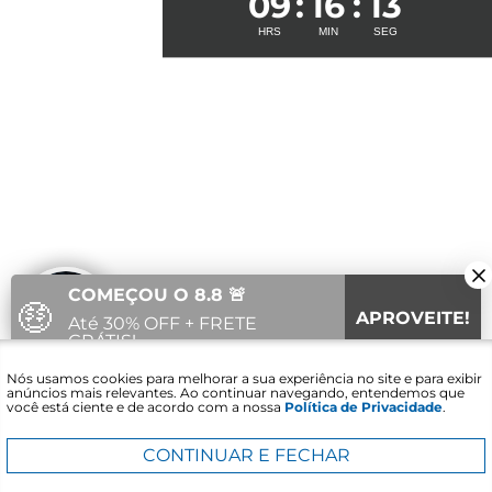
09
16
13
COMEÇOU O 8.8 🚨
🤑
APROVEITE!
Até 30% OFF + FRETE
GRÁTIS!
Fale com um
Nós usamos cookies para melhorar a sua experiência no site e para exibir
12
15
18
Vai acabar em:
especialista
anúncios mais relevantes. Ao continuar navegando, entendemos que
você está ciente e de acordo com a nossa
Política de Privacidade
.
CONTINUAR E FECHAR