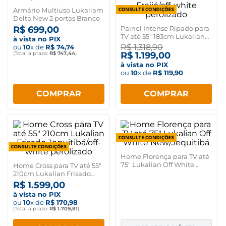
Armário Multiuso Lukaliam
Delta New 2 portas Branco
R$
699
,
00
Painel Intense Ripado para
TV até 55" 183cm Lukalian
à vista no PIX
Freijó/off-white perolizado
R$
1
.
318
,
90
ou
10
x de
R$
74
,
74
(Total a prazo:
R$
747
,
44
)
R$
1
.
199
,
00
à vista no PIX
ou
10
x de
R$
119
,
90
COMPRAR
COMPRAR
Home Florença para TV até
75" Lukalian Off White
Home Cross para TV até 55"
New/Jequitibá
210cm Lukalian Frisado
Jequitibá/off-white
R$
1
.
599
,
00
perolizado
à vista no PIX
ou
10
x de
R$
170
,
98
(Total a prazo:
R$
1
.
709
,
81
)