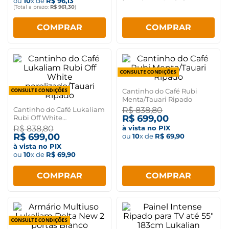
ou
10
x de
R$
96
,
13
(Total a prazo:
R$
961
,
30
)
COMPRAR
COMPRAR
Cantinho do Café Rubi
Menta/Tauari Ripado
Cantinho do Café Lukaliam
R$
838
,
80
R$
699
,
00
Rubi Off White
perolizado/Tauari Ripado
R$
838
,
80
à vista no PIX
R$
699
,
00
ou
10
x de
R$
69
,
90
à vista no PIX
ou
10
x de
R$
69
,
90
COMPRAR
COMPRAR