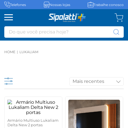
Telefones
Nossas lojas
Trabalhe conosco
Do que você precisa hoje?
LUKALIAM
Mais recentes
Armário Multiuso Lukaliam
Delta New 2 portas