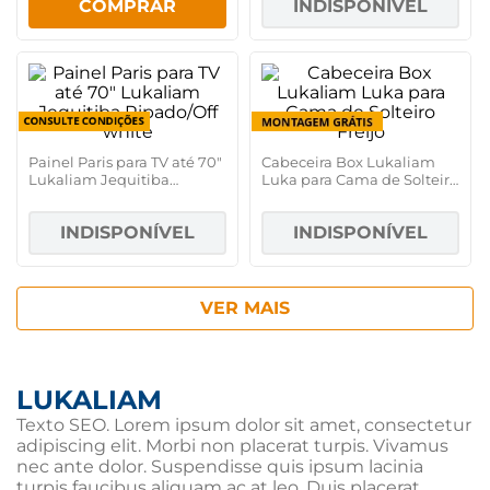
COMPRAR
INDISPONÍVEL
Painel Paris para TV até 70"
Cabeceira Box Lukaliam
Lukaliam Jequitiba
Luka para Cama de Solteiro
Ripado/Off white
Freijó
INDISPONÍVEL
INDISPONÍVEL
LUKALIAM
Texto SEO. Lorem ipsum dolor sit amet, consectetur
adipiscing elit. Morbi non placerat turpis. Vivamus
nec ante dolor. Suspendisse quis ipsum lacinia
turpis faucibus aliquam ac at leo. Duis placerat,