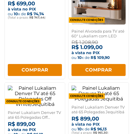
R$
699
,
00
à vista no PIX
ou
10
x de
R$
74
,
74
(Total a prazo:
R$
747
,
44
)
Painel Alvorada para TV até
60" Lukaliam com LED
R$
1
.
208
,
90
R$
1
.
099
,
00
à vista no PIX
ou
10
x de
R$
109
,
90
COMPRAR
COMPRAR
Painel Lukaliam Denver TV
até 65 Polegadas Jequitibá
Painel Lukaliam Denver TV
até 65 Polegadas Off
R$
899
,
00
White/Jequitibá
R$
899
,
00
à vista no PIX
ou
10
x de
R$
96
,
13
à vista no PIX
(Total a prazo:
R$
961
,
30
)