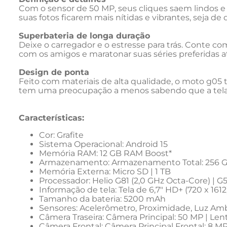
Com o sensor de 50 MP, seus cliques saem lindos e 
suas fotos ficarem mais nítidas e vibrantes, seja de 
Superbateria de longa duração
Deixe o carregador e o estresse para trás. Conte 
com os amigos e maratonar suas séries preferidas a
Design de ponta
Feito com materiais de alta qualidade, o moto g05 
tem uma preocupação a menos sabendo que a tela e
Características: 
Cor: Grafite
Sistema Operacional: Android 15
Memória RAM: 12 GB RAM Boost*
Armazenamento: Armazenamento Total: 256 
Memória Externa: Micro SD | 1 TB
Processador: Helio G81 (2,0 GHz Octa-Core) | 
Informação de tela: Tela de 6,7" HD+ (720 x 1612)
Tamanho da bateria: 5200 mAh
Sensores: Acelerômetro, Proximidade, Luz Ambie
Câmera Traseira: Câmera Principal: 50 MP | Lente
Câmera Frontal: Câmera Principal Frontal: 8 MP 