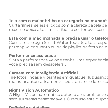
Tela com o maior brilho da categoria no mundo¹
Curta filmes, séries e jogos com a clareza da tela d
máximo deixa a tela mais nítida e confortável com a
Está com a mão molhada e precisa usar o telefo
Com a tecnologia Smart Water Touch5, a tela resp
perrengue enquanto cuida da playlist da festa na p
Performance acelerada
Sinta a performance veloz e tenha uma experiência
você precisa sem desacelerar.
Câmera com Inteligência Artificial
Tire fotos lindas e vibrantes em qualquer luz usand
melhorar automaticamente seus retratos e fotos c
Night Vision Automático
O Night Vision automático detecta a luz ambiente e
sem surpresas desagradáveis. O recurso está disponí
Definição e detalhes