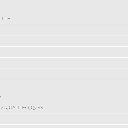
 1 TB
5
ass, GALILEO; QZSS