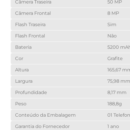
Câmera Traseira
50 MP
Câmera Frontal
8 MP
Flash Traseira
Sim
Flash Frontal
Não
Bateria
5200 mA
Cor
Grafite
Altura
165,67 m
Largura
75,98 m
Profundidade
8,17 mm
Peso
188,8g
Conteúdo da Embalagem
01 Telefo
Garantia do Fornecedor
1 ano