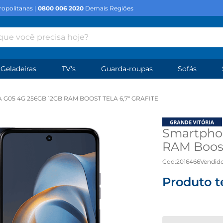
opolitanas |
0800 006 2020
Demais Regiões
e você precisa hoje?
Geladeiras
TV's
Guarda-roupas
Sofás
05 4G 256GB 12GB RAM BOOST TELA 6,7" GRAFITE
Smartpho
RAM Boost 
Cod
:
2016466
Vendido
Produto t