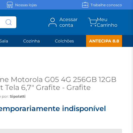
Nossas lojas
Trabalhe conosco
Acessar
conta
Sala
Cozinha
Colchões
ANTECIPA 8.8
ne Motorola G05 4G 256GB 12GB
Tela 6,7" Grafite - Grafite
 por:
Sipolatti
emporariamente indisponível