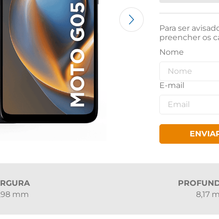
Para ser avisad
preencher os c
ENVIA
ARGURA
PROFUND
5,98 mm
8,17