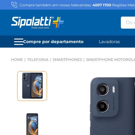
Compre também em nosso televendas:
4007 1700
Regiões Metr
Do qu
Compre por departamento
Lavadoras
TELEFONIA
SMARTPHONES
SMARTPHONE MOTOROLA G