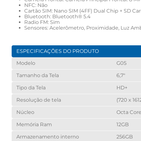
NFC: Não
Cartão SIM: Nano SIM (4FF) Dual Chip + SD Ca
Bluetooth: Bluetooth® 5.4
Radio FM: Sim
Sensores: Acelerômetro, Proximidade, Luz Ambie
ESPECIFICAÇÕES DO PRODUTO
Modelo
G05
Tamanho da Tela
6,7"
Tipo da Tela
HD+
Resolução de tela
(720 x 1612
Núcleo
Octa Cor
Memória Ram
12GB
Armazenamento interno
256GB