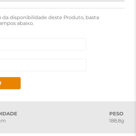
o da disponibilidade deste Produto, basta
ampos abaixo.
R
IDADE
PESO
 mm
188,8g