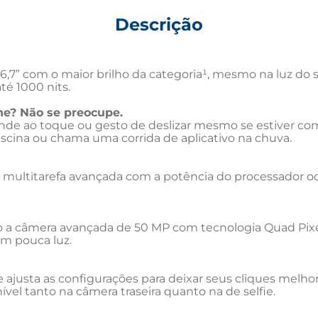
Descrição
e 6,7” com o maior brilho da categoria¹, mesmo na luz do 
té 1000 nits.
ne? Não se preocupe.
onde ao toque ou gesto de deslizar mesmo se estiver co
iscina ou chama uma corrida de aplicativo na chuva.
 multitarefa avançada com a potência do processador oct
o a câmera avançada de 50 MP com tecnologia Quad Pixel. U
om pouca luz.
 ajusta as configurações para deixar seus cliques melhor
vel tanto na câmera traseira quanto na de selfie.