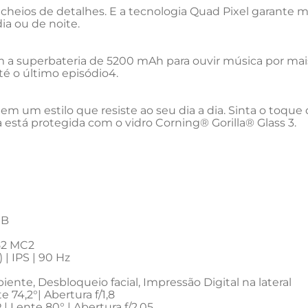
cheios de detalhes. E a tecnologia Quad Pixel garante m
dia ou de noite.
com a superbateria de 5200 mAh para ouvir música por m
té o último episódio4.
tem um estilo que resiste ao seu dia a dia. Sinta o toq
stá protegida com o vidro Corning® Gorilla® Glass 3.
GB
G52 MC2
 | IPS | 90 Hz
nte, Desbloqueio facial, Impressão Digital na lateral
 74,2°| Abertura f/1,8
| Lente 80° | Abertura f/2,05