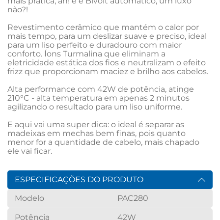
mais prática, ah! e é Bivolt automático, um luxo 
não?!

Revestimento cerâmico que mantém o calor por 
mais tempo, para um deslizar suave e preciso, ideal 
para um liso perfeito e duradouro com maior 
conforto. Íons Turmalina que eliminam a 
eletricidade estática dos fios e neutralizam o efeito 
frizz que proporcionam maciez e brilho aos cabelos.

Alta performance com 42W de potência, atinge 
210°C - alta temperatura em apenas 2 minutos 
agilizando o resultado para um liso uniforme.

E aqui vai uma super dica: o ideal é separar as 
madeixas em mechas bem finas, pois quanto 
menor for a quantidade de cabelo, mais chapado 
ele vai ficar.
ESPECIFICAÇÕES DO PRODUTO
Modelo
PAC280
Potência
42W