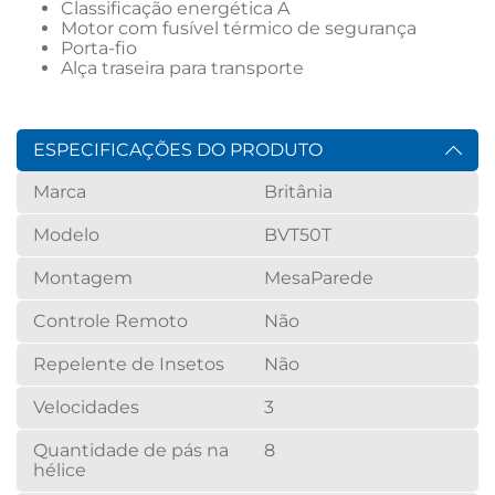
Classificação energética A
Motor com fusível térmico de segurança
Porta-fio
Alça traseira para transporte
ESPECIFICAÇÕES DO PRODUTO
Marca
Britânia
Modelo
BVT50T
Montagem
Mesa
Parede
Controle Remoto
Não
Repelente de Insetos
Não
Velocidades
3
Quantidade de pás na
8
hélice