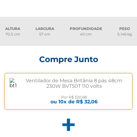
ALTURA
LARGURA
PROFUNDIDADE
PESO
70,5 cm
57 cm
40 cm
5,146 kg
Compre Junto
Ventilador de Mesa Britânia 8 pás 48cm
230W BVT50T 110 volts
Por
R$ 320,68
ou
10
x de
R$ 32,06