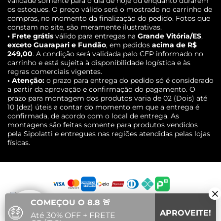
validade somente para o dia de hoje ou enquanto durarem
os estoques. O preço válido será o mostrado no carrinho de
compras, no momento da finalização do pedido. Fotos que
constam no site, são meramente ilustrativas.
• Frete grátis
válido para entregas na
Grande Vitória/ES
,
exceto Guarapari e Fundão
, em pedidos
acima de R$
249,00
. A condição será validada pelo CEP informado no
carrinho e está sujeita à disponibilidade logística e às
regras comerciais vigentes.
• Atenção:
o prazo para entrega do pedido só é considerado
a partir da aprovação e confirmação do pagamento. O
prazo para montagem dos produtos varia de 02 (Dois) até
10 (dez) úteis a contar do momento em que a entrega é
confirmada, de acordo com o local de entrega. As
montagens são feitas somente para produtos vendidos
pela Sipolatti e entregues nas regiões atendidas pelas lojas
físicas.
COMEÇOU O 8.8 🚨
🤑
APROVEITE!
Até 30% OFF + FRETE