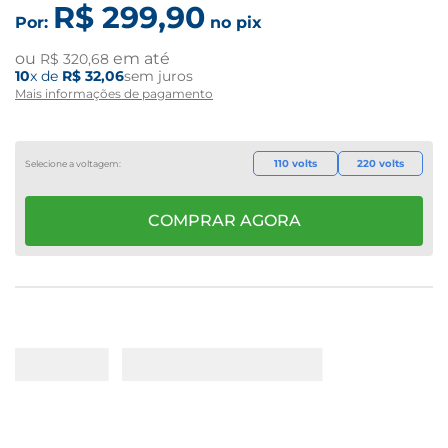
R$
299
,
90
Por:
no pix
ou
em até
R$
320
,
68
10
x de
R$
32
,
06
sem juros
Mais informações de pagamento
110 volts
220 volts
COMPRAR AGORA