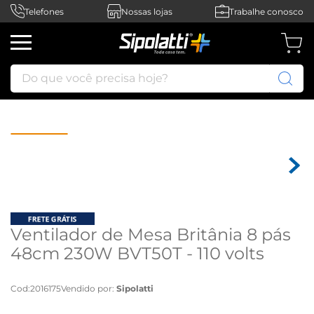
Telefones
Nossas lojas
Trabalhe conosco
Do que você precisa hoje?
Ventilador de Mesa Britânia 8 pás
48cm 230W BVT50T - 110 volts
Cod
:
2016175
Vendido por:
Sipolatti