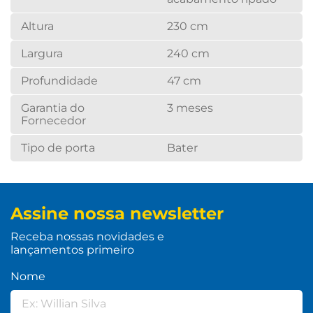
Altura
230 cm
Largura
240 cm
Profundidade
47 cm
Garantia do
3 meses
Fornecedor
Tipo de porta
Bater
Assine nossa newsletter
Receba nossas novidades e
lançamentos primeiro
Nome