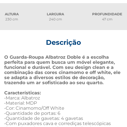
ALTURA
LARGURA
PROFUNDIDADE
230 cm
240 cm
47 cm
Descrição
O Guarda-Roupa Albatroz Doble é a escolha 
perfeita para quem busca um móvel elegante, 
funcional e durável. Com seu design clean e a 
combinação das cores cinamomo e off white, ele 
se adapta a diversos estilos de decoração, 
trazendo um ar sofisticado ao seu quarto.
Características:
•Marca: Albatroz

•Material: MDP

•Cor: Cinamomo/Off White

•Quantidade de portas: 6

•Quantidade de gavetas: 4 gavetas

•Com puxadores cava e corrediças telescópicas
