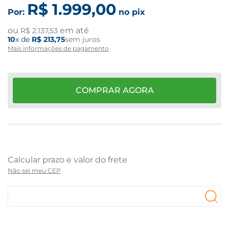
R$
1
.
999
,
00
Por:
no pix
ou
em até
R$
2
.
137
,
53
10
x de
R$
213
,
75
sem juros
Mais informações de pagamento
COMPRAR AGORA
Não sei meu CEP