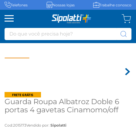
Telefones
Nossas lojas
Trabalhe conosco
Do que você precisa hoje?
Guarda Roupa Albatroz Doble 6
portas 4 gavetas Cinamomo/off
white - Cinamomo/off white
Cod
:
2015173
Vendido por:
Sipolatti