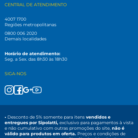
CENTRAL DE ATENDIMENTO
4007 1700
Regiões metropolitanas
0800 006 2020
Demais localidades
Horário de atendimento:
Seg. a Sex. das 8h30 às 18h30
SIGA-NOS
•
Desconto de 5% somente para itens
vendidos e
entregues por Sipolatti,
exclusivo para pagamentos à vista
e não cumulativo com outras promoções do site,
não é
válido para produtos em oferta.
Preços e condições de