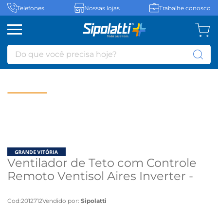
Telefones
Nossas lojas
Trabalhe conosco
Do que você precisa hoje?
Ventilador de Teto com Controle
Remoto Ventisol Aires Inverter -
Bivolt
Cod
:
2012712
Vendido por:
Sipolatti