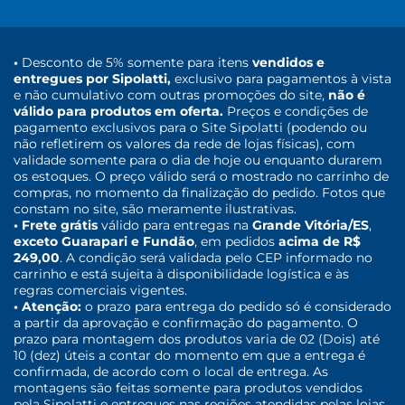
•
Desconto de 5% somente para itens
vendidos e
entregues por Sipolatti,
exclusivo para pagamentos à vista
e não cumulativo com outras promoções do site,
não é
válido para produtos em oferta.
Preços e condições de
pagamento exclusivos para o Site Sipolatti (podendo ou
não refletirem os valores da rede de lojas físicas), com
validade somente para o dia de hoje ou enquanto durarem
os estoques. O preço válido será o mostrado no carrinho de
compras, no momento da finalização do pedido. Fotos que
constam no site, são meramente ilustrativas.
• Frete grátis
válido para entregas na
Grande Vitória/ES
,
exceto Guarapari e Fundão
, em pedidos
acima de R$
249,00
. A condição será validada pelo CEP informado no
carrinho e está sujeita à disponibilidade logística e às
regras comerciais vigentes.
• Atenção:
o prazo para entrega do pedido só é considerado
a partir da aprovação e confirmação do pagamento. O
prazo para montagem dos produtos varia de 02 (Dois) até
10 (dez) úteis a contar do momento em que a entrega é
confirmada, de acordo com o local de entrega. As
montagens são feitas somente para produtos vendidos
pela Sipolatti e entregues nas regiões atendidas pelas lojas