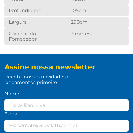
Profundidade
105cm
Largura
290cm
Garantia do
3 meses
Fornecedor
Assine nossa newsletter
Receba nossas novidades e
lançamentos primeiro
Nome
E-mail