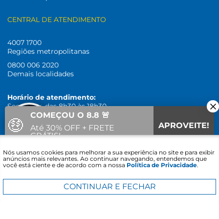
CENTRAL DE ATENDIMENTO
4007 1700
Regiões metropolitanas
0800 006 2020
Demais localidades
Horário de atendimento:
Seg. a Sex. das 8h30 às 18h30
COMEÇOU O 8.8 🚨
🤑
APROVEITE!
Até 30% OFF + FRETE
SIGA-NOS
GRÁTIS!
Fale com um
Nós usamos cookies para melhorar a sua experiência no site e para exibir
15
12
33
Vai acabar em:
especialista
anúncios mais relevantes. Ao continuar navegando, entendemos que
você está ciente e de acordo com a nossa
Política de Privacidade
.
CONTINUAR E FECHAR
•
Desconto de 5% somente para itens
vendidos e
entregues por Sipolatti,
exclusivo para pagamentos à vista
e não cumulativo com outras promoções do site,
não é