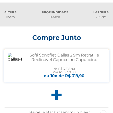
ALTURA
PROFUNDIDADE
LARGURA
115cm
105cm
290cm
Compre Junto
Sofá Sonoflet Dallas 2,9m Retrátil e
Reclinável Capuccino Capuccino
de
R$ 3.518,90
Por
R$ 3.199,00
ou
10
x de
R$ 319,90
Painel e Rack Caemmun New