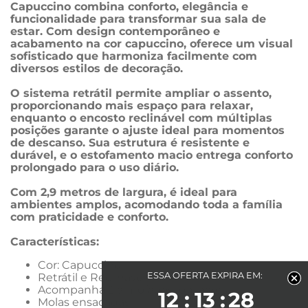
Capuccino combina conforto, elegância e 
funcionalidade para transformar sua sala de 
estar. Com design contemporâneo e 
acabamento na cor capuccino, oferece um visual 
sofisticado que harmoniza facilmente com 
diversos estilos de decoração.
O sistema retrátil permite ampliar o assento, 
proporcionando mais espaço para relaxar, 
enquanto o encosto reclinável com múltiplas 
posições garante o ajuste ideal para momentos 
de descanso. Sua estrutura é resistente e 
durável, e o estofamento macio entrega conforto 
prolongado para o uso diário.
Com 2,9 metros de largura, é ideal para 
ambientes amplos, acomodando toda a família 
com praticidade e conforto.
Características:
Cor: Capuccino
ESSA OFERTA EXPIRA EM:
Retrátil e Reclinável
Acompanha 2 almofadas lombares
12
13
28
Molas ensacadas