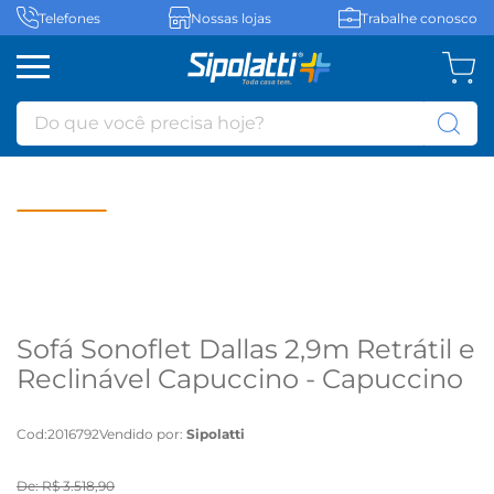
Telefones
Nossas lojas
Trabalhe conosco
Do que você precisa hoje?
Sofá Sonoflet Dallas 2,9m Retrátil e
Reclinável Capuccino - Capuccino
Cod
:
2016792
Vendido por:
Sipolatti
De:
R$
3
.
518
,
90