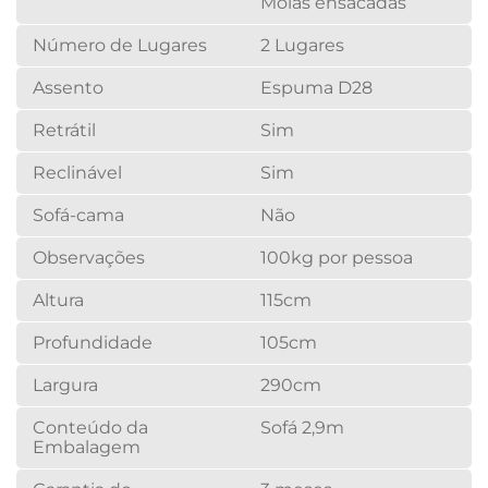
Molas ensacadas
Número de Lugares
2 Lugares
Assento
Espuma D28
Retrátil
Sim
Reclinável
Sim
Sofá-cama
Não
Observações
100kg por pessoa
Altura
115cm
Profundidade
105cm
Largura
290cm
Conteúdo da
Sofá 2,9m
Embalagem