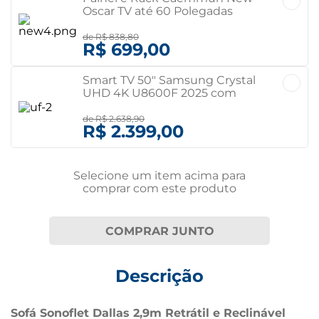
Oscar TV até 60 Polegadas
Freijó/Off white Freijó/Off white
de
R$ 838,80
R$ 699,00
Smart TV 50" Samsung Crystal
UHD 4K U8600F 2025 com
Canais Gratuitos Bivolt
de
R$ 2.638,90
R$ 2.399,00
Selecione um item
acima
para
comprar com este produto
COMPRAR JUNTO
Descrição
Sofá Sonoflet Dallas 2,9m Retrátil e Reclinável 