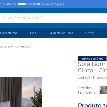
opolitanas |
0800 006 2020
Demais Regiões
e você precisa hoje?
Geladeiras
TV's
Guarda-roupas
Sofás
AVANT 2,10M CINZA
Sofá Bom 
Cinza - Ci
Cod
:
2013484
Vendid
Produto t