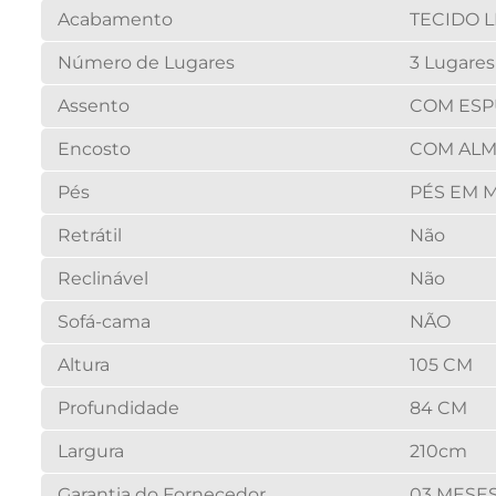
Acabamento
TECIDO 
Número de Lugares
3 Lugares
Assento
COM ESP
Encosto
COM ALM
Pés
PÉS EM 
Retrátil
Não
Reclinável
Não
Sofá-cama
NÃO
Altura
105 CM
Profundidade
84 CM
Largura
210cm
Garantia do Fornecedor
03 MESE