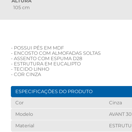
ALTURA
105 cm
- POSSUI PÉS EM MDF									

- ENCOSTO COM ALMOFADAS SOLTAS									

- ASSENTO COM ESPUMA D28									

- ESTRUTURA EM EUCALIPTO									

- TECIDO LINHO									

- COR CINZA
ESPECIFICAÇÕES DO PRODUTO
Cor
Cinza
Modelo
AVANT 30
Material
ESTRUTU