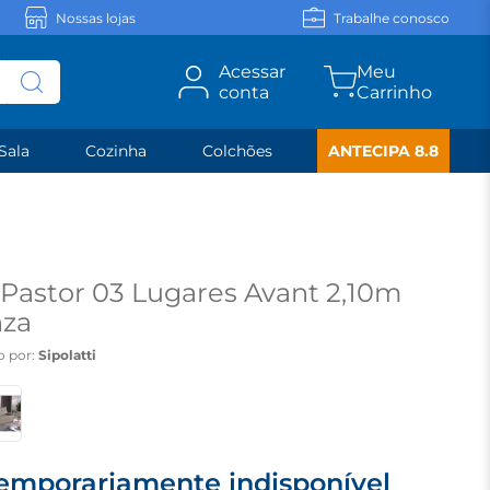
Nossas lojas
Trabalhe conosco
Acessar
conta
Sala
Cozinha
Colchões
ANTECIPA 8.8
Pastor 03 Lugares Avant 2,10m
nza
o por:
Sipolatti
emporariamente indisponível