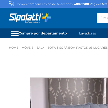
Compre também em nosso televendas:
4007 1700
Regiões Metr
Do qu
Compre por departamento
Lavadoras
MÓVEIS
SALA
SOFÁ
SOFÁ BOM PASTOR 03 LUGARES 