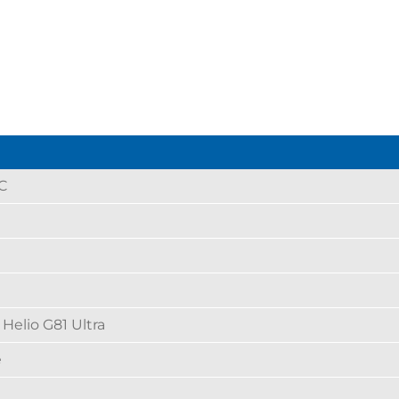
C
Helio G81 Ultra
e