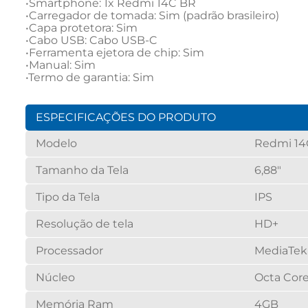
•Smartphone: 1x Redmi 14C BR

•Carregador de tomada: Sim (padrão brasileiro)

•Capa protetora: Sim

•Cabo USB: Cabo USB-C

•Ferramenta ejetora de chip: Sim

•Manual: Sim

•Termo de garantia: Sim
ESPECIFICAÇÕES DO PRODUTO
Modelo
Redmi 14
Tamanho da Tela
6,88"
Tipo da Tela
IPS
Resolução de tela
HD+
Processador
MediaTek 
Núcleo
Octa Cor
Memória Ram
4GB