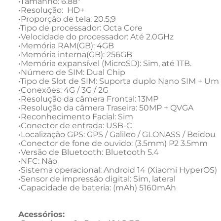
•Tamanho: 6.88"

•Resolução:  HD+

•Proporção de tela: 20.5;9

•Tipo de processador: Octa Core

•Velocidade do processador: Até 2.0GHz

•Memória RAM(GB): 4GB

•Memória interna(GB): 256GB

•Memória expansível (MicroSD): Sim, até 1TB.

•Número de SIM: Dual Chip

•Tipo de Slot de SIM: Suporta duplo Nano SIM + Um
•Conexões: 4G / 3G / 2G

•Resolução da câmera Frontal: 13MP

•Resolução da câmera Traseira: 50MP + QVGA

•Reconhecimento Facial: Sim

•Conector de entrada: USB-C

•Localização GPS: GPS / Galileo / GLONASS / Beidou

•Conector de fone de ouvido: (3.5mm) P2 3.5mm

•Versão de Bluetooth: Bluetooth 5.4

•NFC: Não

•Sistema operacional: Android 14 (Xiaomi HyperOS) 

•Sensor de impressão digital: Sim, lateral

•Capacidade de bateria: (mAh) 5160mAh

Acessórios: