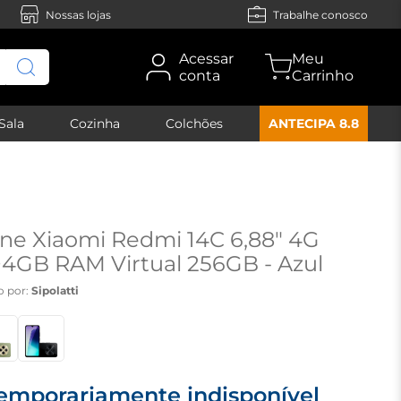
Nossas lojas
Trabalhe conosco
Acessar
conta
Sala
Cozinha
Colchões
ANTECIPA 8.8
e Xiaomi Redmi 14C 6,88" 4G
4GB RAM Virtual 256GB - Azul
o por:
Sipolatti
emporariamente indisponível