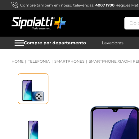
Compre também em nosso televendas:
4007 1700
Regiões Metr
Do qu
Compre por departamento
Lavadoras
TELEFONIA
SMARTPHONES
SMARTPHONE XIAOMI REDM