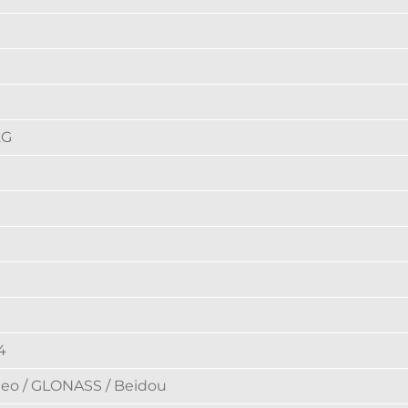
2G
4
ileo / GLONASS / Beidou