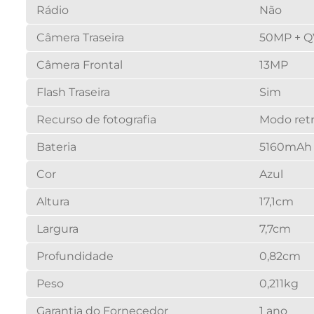
Rádio
Não
Câmera Traseira
50MP + 
Câmera Frontal
13MP
Flash Traseira
Sim
Recurso de fotografia
Modo ret
Bateria
5160mAh
Cor
Azul
Altura
17,1cm
Largura
7,7cm
Profundidade
0,82cm
Peso
0,211kg
Garantia do Fornecedor
1 ano