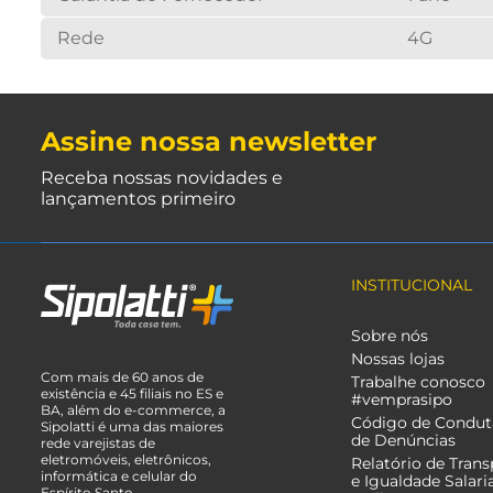
Rede
4G
Assine nossa newsletter
Receba nossas novidades e
lançamentos primeiro
INSTITUCIONAL
Sobre nós
Nossas lojas
Com mais de 60 anos de
Trabalhe conosco
existência e 45 filiais no ES e
#vemprasipo
BA, além do e-commerce, a
Código de Condut
Sipolatti é uma das maiores
de Denúncias
rede varejistas de
eletromóveis, eletrônicos,
Relatório de Trans
informática e celular do
e Igualdade Salari
Espírito Santo.