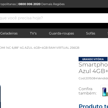
opolitanas |
0800 006 2020
Demais Regiões
e você precisa hoje?
Geladeiras
TV's
Guarda-roupas
Sofás
I 14C 6,88" 4G AZUL 4GB+4GB RAM VIRTUAL 256GB
Smartphon
Azul 4GB+
Cod
:
2015084
Vendid
Produto t