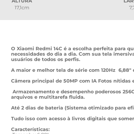
ALTURA
LA
17,1cm
7
O Xiaomi Redmi 14C é a escolha perfeita para 
necessidades do dia a dia. Com sua tela imersi
usuários de todos os perfis.
A maior e melhor tela de série com 120Hz  6,88" 
Câmera principal de 50MP com IA Fotos nítidas
 Armazenamento e desempenho poderosos 256GB de armazenamento e memória expansível com 4+4GB de RAM virtual, espaço amplo para seus 
arquivos e multitarefa fluida.

Até 2 dias de bateria (Sistema otimizado para e
Tudo isso com acesso à livros digitais que somen
Características: