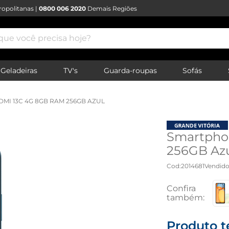
opolitanas |
0800 006 2020
Demais Regiões
e você precisa hoje?
Geladeiras
TV's
Guarda-roupas
Sofás
MI 13C 4G 8GB RAM 256GB AZUL
Smartpho
256GB Azu
Cod
:
2014681
Vendido
Produto t