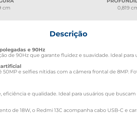
GURA
PROFUNDI
9 cm
0,819 c
Descrição
' polegadas e 90Hz
o de 90Hz que garante fluidez e suavidade. Ideal para us
rtificial
té 50MP e selfies nítidas com a câmera frontal de 8MP. F
eficiência e qualidade. Ideal para usuários que buscam um 
ento de 18W, o Redmi 13C acompanha cabo USB-C e car