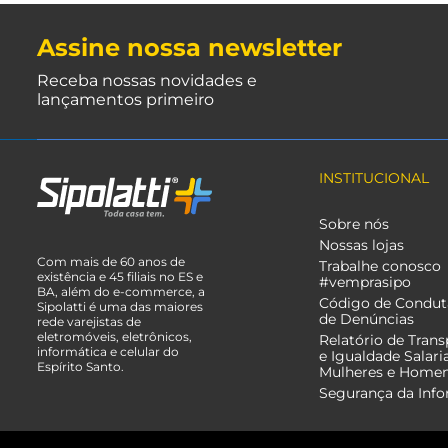
Assine nossa newsletter
Receba nossas novidades e
lançamentos primeiro
INSTITUCIONAL
Sobre nós
Nossas lojas
Com mais de 60 anos de
Trabalhe conosco
existência e 45 filiais no ES e
#vemprasipo
BA, além do e-commerce, a
Código de Condut
Sipolatti é uma das maiores
de Denúncias
rede varejistas de
eletromóveis, eletrônicos,
Relatório de Trans
informática e celular do
e Igualdade Salari
Espírito Santo.
Mulheres e Home
Segurança da Inf