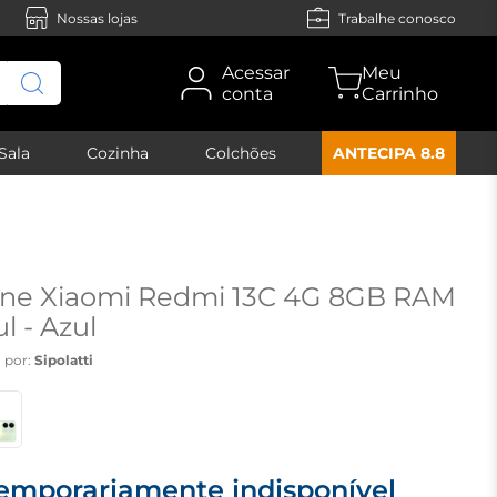
Nossas lojas
Trabalhe conosco
Acessar
conta
Sala
Cozinha
Colchões
ANTECIPA 8.8
ne Xiaomi Redmi 13C 4G 8GB RAM
l - Azul
 por:
Sipolatti
emporariamente indisponível