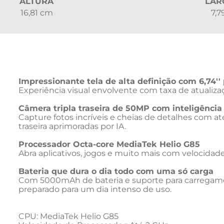
ALTURA
LAR
16,81 cm
7,7
Impressionante tela de alta definição com 6,74'
Experiência visual envolvente com taxa de atualizaçã
Câmera tripla traseira de 50MP com inteligência a
Capture fotos incríveis e cheias de detalhes com a
traseira aprimoradas por IA.

Processador Octa-core MediaTek Helio G85
Abra aplicativos, jogos e muito mais com velocidade, 
Bateria que dura o dia todo com uma só carga
Com 5000mAh de bateria e suporte para carregam
preparado para um dia intenso de uso.

CPU: MediaTek Helio G85
