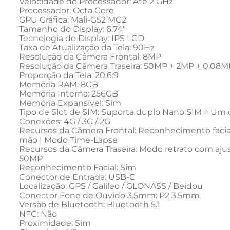
Velocidade do Processador: Até 2 GHz

Processador: Octa Core

GPU Gráfica: Mali-G52 MC2

Tamanho do Display: 6.74"

Tecnologia do Display: IPS LCD

Taxa de Atualização da Tela: 90Hz

Resolução da Câmera Frontal: 8MP

Resolução da Câmera Traseira: 50MP + 2MP + 0.08M
Proporção da Tela: 20,6:9

Memória RAM: 8GB

Memória Interna: 256GB

Memória Expansível: Sim

Tipo de Slot de SIM: Suporta duplo Nano SIM + Um 
Conexões: 4G / 3G / 2G

Recursos da Câmera Frontal: Reconhecimento facia
mão | Modo Time-Lapse

Recursos da Câmera Traseira: Modo retrato com aju
50MP

Reconhecimento Facial: Sim

Conector de Entrada: USB-C

Localização: GPS / Galileo / GLONASS / Beidou

Conector Fone de Ouvido 3.5mm: P2 3.5mm

Versão de Bluetooth: Bluetooth 5.1

NFC: Não

Proximidade: Sim
