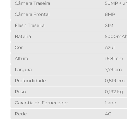
Câmera Traseira
50MP + 2M
Câmera Frontal
8MP
Flash Traseira
SIM
Bateria
5000mA
Cor
Azul
Altura
16,81 cm
Largura
7,79 cm
Profundidade
0,819 cm
Peso
0,192 kg
Garantia do Fornecedor
1 ano
Rede
4G