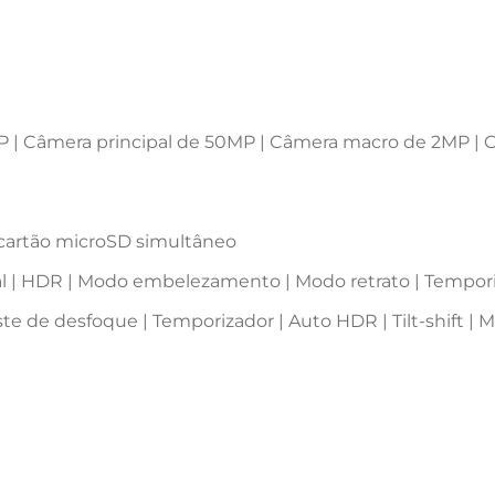
P | Câmera principal de 50MP | Câmera macro de 2MP | 
cartão microSD simultâneo

l | HDR | Modo embelezamento | Modo retrato | Temporiz
ste de desfoque | Temporizador | Auto HDR | Tilt-shift 