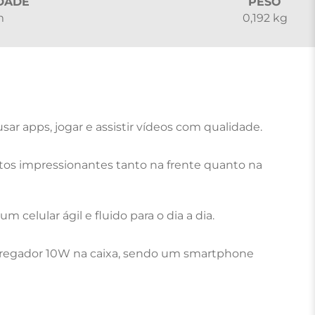
DADE
PESO
m
0,192 kg
ar apps, jogar e assistir vídeos com qualidade.

otos impressionantes tanto na frente quanto na 
celular ágil e fluido para o dia a dia.

regador 10W na caixa, sendo um smartphone 