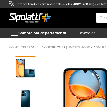
Compre também em nosso televendas:
4007 1700
Regiões Metr
Do qu
Compre por departamento
Lavadoras
TELEFONIA
SMARTPHONES
SMARTPHONE XIAOMI RED