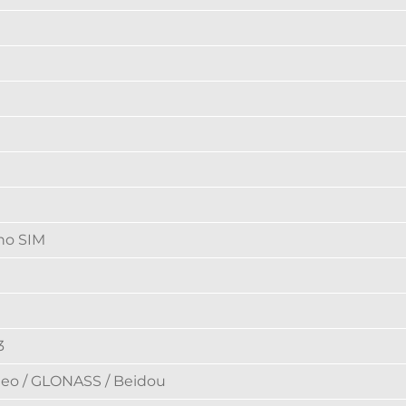
no SIM
3
ileo / GLONASS / Beidou