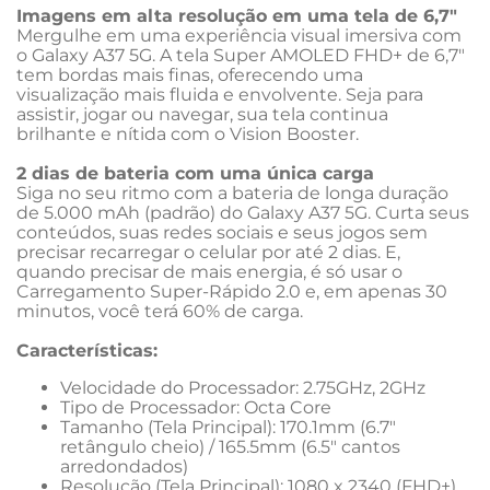
Imagens em alta resolução em uma tela de 6,7"
Mergulhe em uma experiência visual imersiva com 
o Galaxy A37 5G. A tela Super AMOLED FHD+ de 6,7" 
tem bordas mais finas, oferecendo uma 
visualização mais fluida e envolvente. Seja para 
assistir, jogar ou navegar, sua tela continua 
brilhante e nítida com o Vision Booster.
2 dias de bateria com uma única carga
Siga no seu ritmo com a bateria de longa duração 
de 5.000 mAh (padrão) do Galaxy A37 5G. Curta seus 
conteúdos, suas redes sociais e seus jogos sem 
precisar recarregar o celular por até 2 dias. E, 
quando precisar de mais energia, é só usar o 
Carregamento Super-Rápido 2.0 e, em apenas 30 
minutos, você terá 60% de carga.
Características: 
Velocidade do Processador: 2.75GHz, 2GHz
Tipo de Processador: Octa Core
Tamanho (Tela Principal): 170.1mm (6.7" 
retângulo cheio) / 165.5mm (6.5" cantos 
arredondados)
Resolução (Tela Principal): 1080 x 2340 (FHD+)