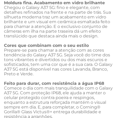
Moldura fina. Acabamento em vidro brilhante
Chegou o Galaxy A37 5G: fino e elegante, com 
detalhes refinados na frente e na parte de trás. Sua 
silhueta moderna traz um acabamento em vidro 
brilhante e um visual em cerâmica esmaltada feito 
para chamar a atenção. E o exclusivo conjunto de 
câmeras em ilha na parte traseira dá um efeito 
translúcido que destaca ainda mais o design.
Cores que combinam com o seu estilo
Prepare-se para chamar a atenção com as cores 
tendência do Galaxy A37 5G. Seja você do time dos 
tons vibrantes e divertidos ou dos mais escuros e 
sofisticados, tem uma cor que é a sua cara. O Galaxy 
A37 5G está disponível nas cores Lavanda, Branco, 
Preto e Verde.
Feito para durar, com resistência a água IP68
Comece o dia com mais tranquilidade com o Galaxy 
A37 5G. Com proteção IP68, ele ajuda a manter o 
celular protegido contra poeira e respingos, 
enquanto a estrutura reforçada mantém o visual 
sempre em dia. E, para completar, o Corning® 
Gorilla® Glass Victus®+ entrega durabilidade e 
resistência a arranhões.