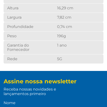
Altura
16,29 cm
Largura
7,82 cm
Profundidade
0,74 cm
Peso
196g
Garantia do
1 ano
Fornecedor
Rede
5G
Assine nossa newsletter
Receba nossas novidades e
lançamentos primeiro
Nome