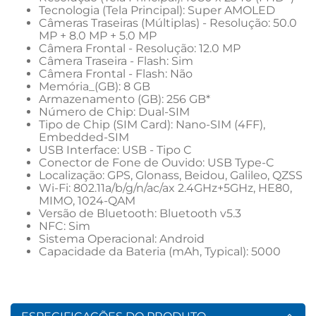
Tecnologia (Tela Principal): Super AMOLED
Câmeras Traseiras (Múltiplas) - Resolução: 50.0 
MP + 8.0 MP + 5.0 MP
Câmera Frontal - Resolução: 12.0 MP
Câmera Traseira - Flash: Sim
Câmera Frontal - Flash: Não
Memória_(GB): 8 GB
Armazenamento (GB): 256 GB*
Número de Chip: Dual-SIM
Tipo de Chip (SIM Card): Nano-SIM (4FF), 
Embedded-SIM
USB Interface: USB - Tipo C
Conector de Fone de Ouvido: USB Type-C
Localização: GPS, Glonass, Beidou, Galileo, QZSS
Wi-Fi: 802.11a/b/g/n/ac/ax 2.4GHz+5GHz, HE80, 
MIMO, 1024-QAM
Versão de Bluetooth: Bluetooth v5.3
NFC: Sim
Sistema Operacional: Android
Capacidade da Bateria (mAh, Typical): 5000