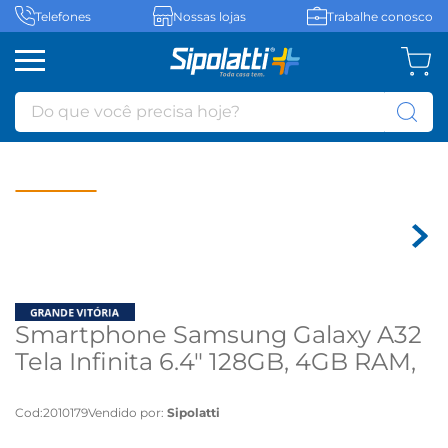
Telefones
Nossas lojas
Trabalhe conosco
Do que você precisa hoje?
Smartphone Samsung Galaxy A32
Tela Infinita 6.4" 128GB, 4GB RAM,
Câmera Traseira Quádrupla, Octa-
Core - Azul
Cod
:
2010179
Vendido por:
Sipolatti