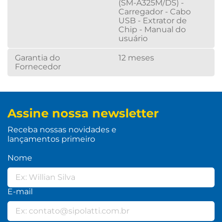
(SM-A325M/DS) -
Carregador - Cabo
USB - Extrator de
Chip - Manual do
usuário
Garantia do
12 meses
Fornecedor
Assine nossa newsletter
Receba nossas novidades e
lançamentos primeiro
Nome
E-mail