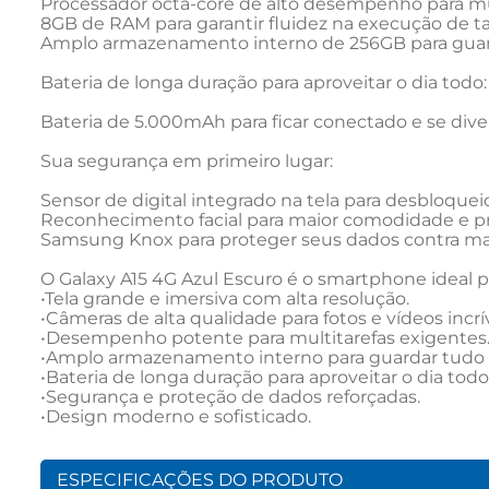
Processador octa-core de alto desempenho para multi
8GB de RAM para garantir fluidez na execução de tar
Amplo armazenamento interno de 256GB para guardar
Bateria de longa duração para aproveitar o dia todo:

Bateria de 5.000mAh para ficar conectado e se dive
Sua segurança em primeiro lugar:

Sensor de digital integrado na tela para desbloqueio
Reconhecimento facial para maior comodidade e pra
Samsung Knox para proteger seus dados contra mal
O Galaxy A15 4G Azul Escuro é o smartphone ideal p
•Tela grande e imersiva com alta resolução.

•Câmeras de alta qualidade para fotos e vídeos incríve
•Desempenho potente para multitarefas exigentes.
•Amplo armazenamento interno para guardar tudo o
•Bateria de longa duração para aproveitar o dia todo.
•Segurança e proteção de dados reforçadas.

•Design moderno e sofisticado.
ESPECIFICAÇÕES DO PRODUTO