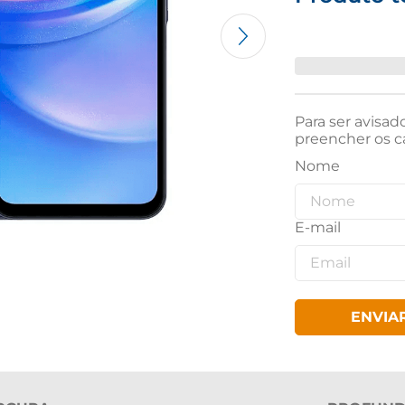
Para ser avisad
preencher os c
ENVIA