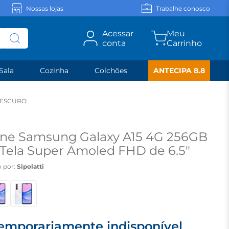
Nossas lojas
Trabalhe conosco
Acessar
conta
Sala
Cozinha
Colchões
ANTECIPA 8.8
 ESCURO
ne Samsung Galaxy A15 4G 256GB
ela Super Amoled FHD de 6.5"
o - Azul Escuro
 por:
Sipolatti
emporariamente indisponível