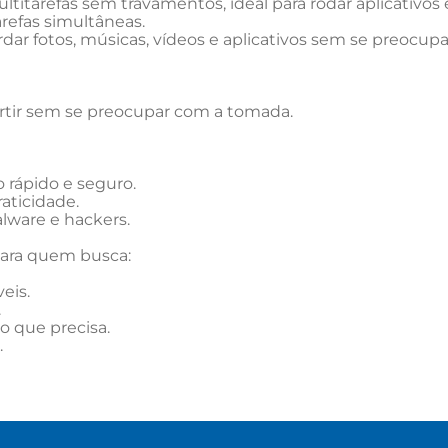
tarefas sem travamentos, ideal para rodar aplicativos e
efas simultâneas.

 fotos, músicas, vídeos e aplicativos sem se preocupa
rtir sem se preocupar com a tomada.

 rápido e seguro.

ticidade.

ware e hackers.

ara quem busca:

is.



 que precisa.


