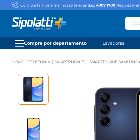
Compre também em nosso televendas:
4007 1700
Regiões Metr
Do qu
Compre por departamento
Lavadoras
TELEFONIA
SMARTPHONES
SMARTPHONE SAMSUNG GA