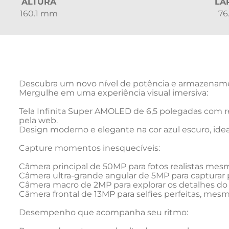
ALTURA
LA
160.1 mm
76
Descubra um novo nível de potência e armazenamen
Mergulhe em uma experiência visual imersiva:

Tela Infinita Super AMOLED de 6,5 polegadas com res
pela web.

Design moderno e elegante na cor azul escuro, ide
Capture momentos inesquecíveis:

Câmera principal de 50MP para fotos realistas mes
Câmera ultra-grande angular de 5MP para capturar 
Câmera macro de 2MP para explorar os detalhes do
Câmera frontal de 13MP para selfies perfeitas, mesm
Desempenho que acompanha seu ritmo:
