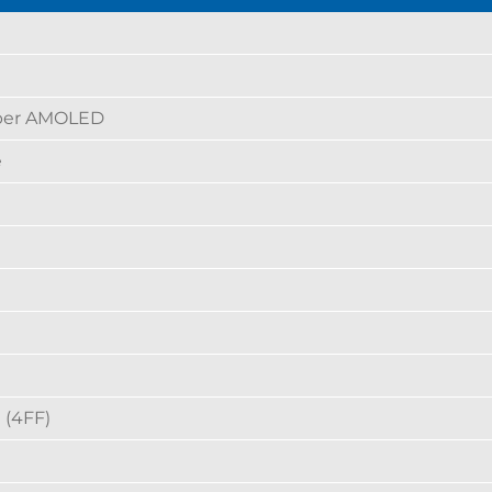
per AMOLED
e
 (4FF)