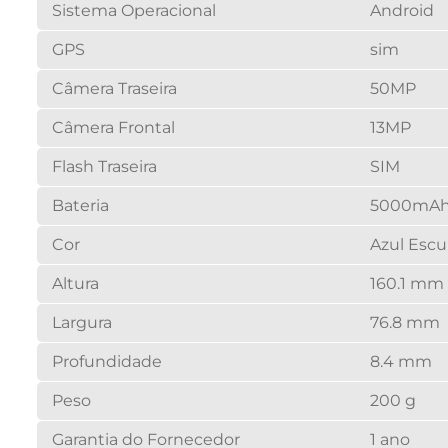
Sistema Operacional
Android
GPS
sim
Câmera Traseira
50MP
Câmera Frontal
13MP
Flash Traseira
SIM
Bateria
5000mA
Cor
Azul Escu
Altura
160.1 mm
Largura
76.8 mm
Profundidade
8.4 mm
Peso
200 g
Garantia do Fornecedor
1 ano