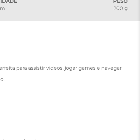
IDADE
PESO
mm
200 g
feita para assistir vídeos, jogar games e navegar 
.
