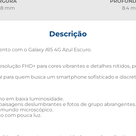
RGURA
PROFUND
.8 mm
8.4 
Descrição
to com o Galaxy A15 4G Azul Escuro.

olução FHD+ para cores vibrantes e detalhes nítidos, per
al para quem busca um smartphone sofisticado e discreto
mo em baixa luminosidade.

paisagens deslumbrantes e fotos de grupo abrangentes.

 mundo microscópico.

o com pouca luz.
