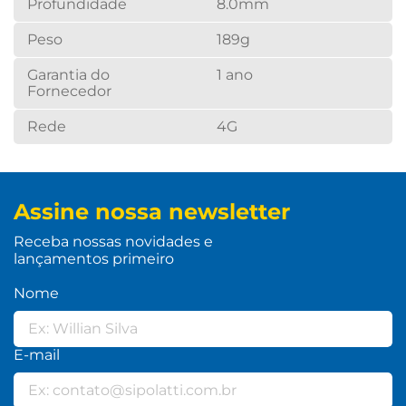
Profundidade
8.0mm
Peso
189g
Garantia do
1 ano
Fornecedor
Rede
4G
Assine nossa newsletter
Receba nossas novidades e
lançamentos primeiro
Nome
E-mail