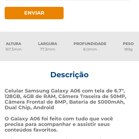
ENVIAR
ALTURA
LARGURA
PROFUNDIDADE
PESO
167.3mm
77.3mm
8.0mm
189g
Descrição
Celular Samsung Galaxy A06 com tela de 6.7", 
128GB, 4GB de RAM, Câmera Traseira de 50MP, 
Câmera Frontal de 8MP, Bateria de 5000mAh, 
Dual Chip, Android

O Galaxy A06 foi feito com tudo que você 
precisa para acompanhar e assistir seus 
conteúdos favoritos.
