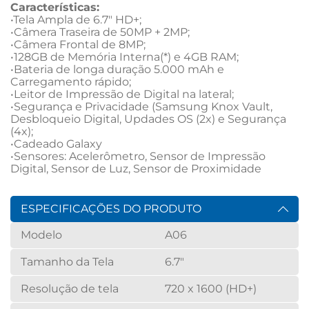
Características:
•Tela Ampla de 6.7" HD+;

•Câmera Traseira de 50MP + 2MP;

•Câmera Frontal de 8MP;

•128GB de Memória Interna(*) e 4GB RAM;

•Bateria de longa duração 5.000 mAh e 
Carregamento rápido;

•Leitor de Impressão de Digital na lateral;

•Segurança e Privacidade (Samsung Knox Vault, 
Desbloqueio Digital, Updades OS (2x) e Segurança 
(4x);

•Cadeado Galaxy

•Sensores: Acelerômetro, Sensor de Impressão 
Digital, Sensor de Luz, Sensor de Proximidade
ESPECIFICAÇÕES DO PRODUTO
Modelo
A06
Tamanho da Tela
6.7"
Resolução de tela
720 x 1600 (HD+)