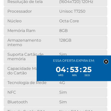
Resolução de tela
(1604x720) 120Hz
Processador
Unisoc T7250
Núcleo
Octa Core
Memória Ram
8GB
Armazenamento
128GB
interno
Suporta Cartão de
Sim
memória
ESSA OFERTA EXPIRA EM:
04
53
24
Capacidade Máxima
Até 2TB
do Cartão
Tecnologia de Rede
4G
NFC
Sim
Bluetooth
Sim