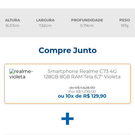
ALTURA
LARGURA
PROFUNDIDADE
PESO
16,57cm
7,62cm
0,79cm
197g
Compre Junto
Smartphone Realme C73 4G
128GB 8GB RAM Tela 6,7" Violeta
de
R$ 1.428,90
Por
R$ 1.299,00
ou
10
x de
R$ 129,90