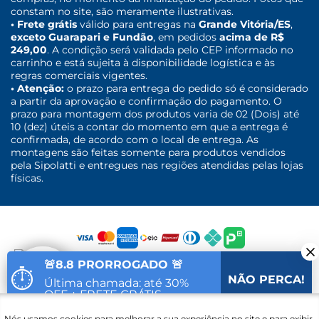
constam no site, são meramente ilustrativas.
• Frete grátis
válido para entregas na
Grande Vitória/ES
,
exceto Guarapari e Fundão
, em pedidos
acima de R$
249,00
. A condição será validada pelo CEP informado no
carrinho e está sujeita à disponibilidade logística e às
regras comerciais vigentes.
• Atenção:
o prazo para entrega do pedido só é considerado
a partir da aprovação e confirmação do pagamento. O
prazo para montagem dos produtos varia de 02 (Dois) até
10 (dez) úteis a contar do momento em que a entrega é
confirmada, de acordo com o local de entrega. As
montagens são feitas somente para produtos vendidos
pela Sipolatti e entregues nas regiões atendidas pelas lojas
físicas.
🚨8.8 PRORROGADO 🚨
⏱
NÃO PERCA!
Última chamada: até 30%
OFF + FRETE GRÁTIS
Fale com um
Nós usamos cookies para melhorar a sua experiência no site e para exibir