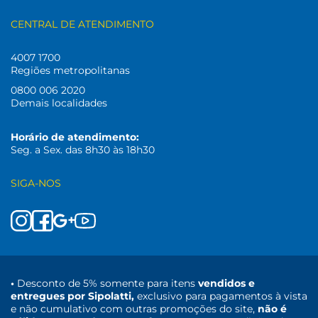
CENTRAL DE ATENDIMENTO
4007 1700
Regiões metropolitanas
0800 006 2020
Demais localidades
Horário de atendimento:
Seg. a Sex. das 8h30 às 18h30
SIGA-NOS
•
Desconto de 5% somente para itens
vendidos e
entregues por Sipolatti,
exclusivo para pagamentos à vista
e não cumulativo com outras promoções do site,
não é