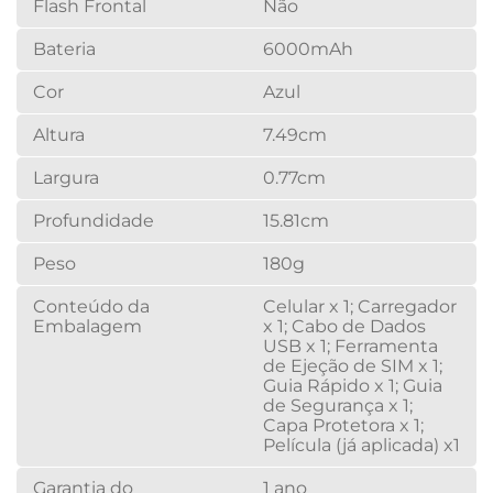
Flash Frontal
Não
Bateria
6000mAh
Cor
Azul
Altura
7.49cm
Largura
0.77cm
Profundidade
15.81cm
Peso
180g
Conteúdo da
Celular x 1; Carregador
Embalagem
x 1; Cabo de Dados
USB x 1; Ferramenta
de Ejeção de SIM x 1;
Guia Rápido x 1; Guia
de Segurança x 1;
Capa Protetora x 1;
Película (já aplicada) x1
Garantia do
1 ano