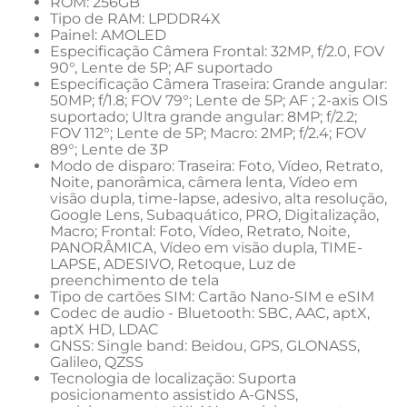
ROM: 256GB
Tipo de RAM: LPDDR4X
Painel: AMOLED
Especificação Câmera Frontal: 32MP, f/2.0, FOV 
90°, Lente de 5P; AF suportado
Especificação Câmera Traseira: Grande angular: 
50MP; f/1.8; FOV 79°; Lente de 5P; AF ; 2-axis OIS 
suportado; Ultra grande angular: 8MP; f/2.2; 
FOV 112°; Lente de 5P; Macro: 2MP; f/2.4; FOV 
89°; Lente de 3P
Modo de disparo: Traseira: Foto, Vídeo, Retrato, 
Noite, panorâmica, câmera lenta, Vídeo em 
visão dupla, time-lapse, adesivo, alta resolução, 
Google Lens, Subaquático, PRO, Digitalização, 
Macro; Frontal: Foto, Vídeo, Retrato, Noite, 
PANORÂMICA, Vídeo em visão dupla, TIME-
LAPSE, ADESIVO, Retoque, Luz de 
preenchimento de tela
Tipo de cartões SIM: Cartão Nano-SIM e eSIM
Codec de audio - Bluetooth: SBC, AAC, aptX, 
aptX HD, LDAC
GNSS: Single band: Beidou, GPS, GLONASS, 
Galileo, QZSS
Tecnologia de localização: Suporta 
posicionamento assistido A-GNSS, 