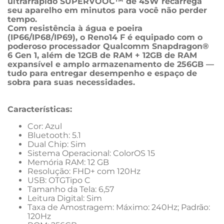
ultrarrápido SUPERVOOC™ de 45W recarrega 
seu aparelho em minutos para você não perder 
tempo.
Com resistência à água e poeira 
(IP66/IP68/IP69), o Reno14 F é equipado com o 
poderoso processador Qualcomm Snapdragon® 
6 Gen 1, além de 12GB de RAM + 12GB de RAM 
expansível e amplo armazenamento de 256GB — 
tudo para entregar desempenho e espaço de 
sobra para suas necessidades.
Características:
Cor: Azul
Bluetooth: 5.1
Dual Chip: Sim
Sistema Operacional: ColorOS 15
Memória RAM: 12 GB
Resolução: FHD+ com 120Hz
USB: OTGTipo C
Tamanho da Tela: 6,57
Leitura Digital: Sim
Taxa de Amostragem: Máximo: 240Hz; Padrão: 
120Hz