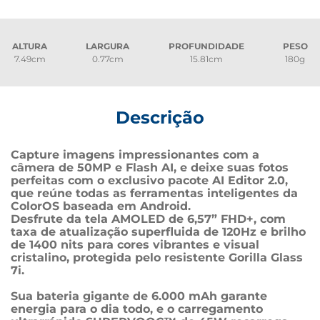
ALTURA
LARGURA
PROFUNDIDADE
PESO
7.49cm
0.77cm
15.81cm
180g
Descrição
Capture imagens impressionantes com a 
câmera de 50MP e Flash AI, e deixe suas fotos 
perfeitas com o exclusivo pacote AI Editor 2.0, 
que reúne todas as ferramentas inteligentes da 
ColorOS baseada em Android.
Desfrute da tela AMOLED de 6,57” FHD+, com 
taxa de atualização superfluida de 120Hz e brilho 
de 1400 nits para cores vibrantes e visual 
cristalino, protegida pelo resistente Gorilla Glass 
7i.
Sua bateria gigante de 6.000 mAh garante 
energia para o dia todo, e o carregamento 