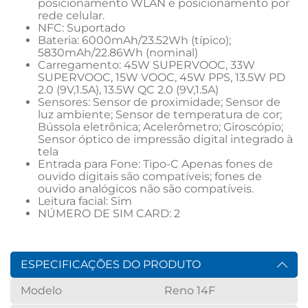
posicionamento WLAN e posicionamento por 
rede celular.
NFC: Suportado
Bateria: 6000mAh/23.52Wh (típico); 
5830mAh/22.86Wh (nominal)
Carregamento: 45W SUPERVOOC, 33W 
SUPERVOOC, 15W VOOC, 45W PPS, 13.5W PD 
2.0 (9V,1.5A), 13.5W QC 2.0 (9V,1.5A)
Sensores: Sensor de proximidade; Sensor de 
luz ambiente; Sensor de temperatura de cor; 
Bússola eletrônica; Acelerômetro; Giroscópio; 
Sensor óptico de impressão digital integrado à 
tela
Entrada para Fone: Tipo-C Apenas fones de 
ouvido digitais são compatíveis; fones de 
ouvido analógicos não são compatíveis.
Leitura facial: Sim
NÚMERO DE SIM CARD: 2
ESPECIFICAÇÕES DO PRODUTO
Modelo
Reno 14F