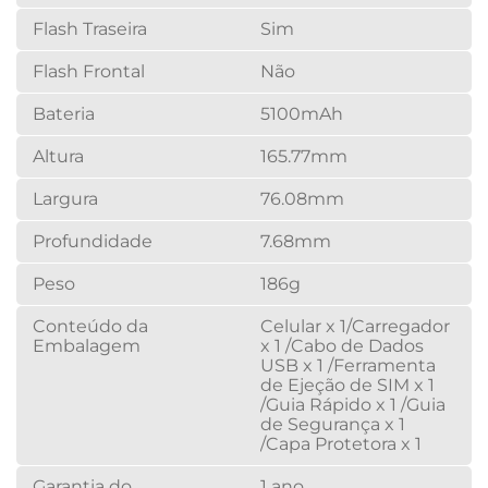
Flash Traseira
Sim
Flash Frontal
Não
Bateria
5100mAh
Altura
165.77mm
Largura
76.08mm
Profundidade
7.68mm
Peso
186g
Conteúdo da
Celular x 1/Carregador
Embalagem
x 1 /Cabo de Dados
USB x 1 /Ferramenta
de Ejeção de SIM x 1
/Guia Rápido x 1 /Guia
de Segurança x 1
/Capa Protetora x 1
Garantia do
1 ano