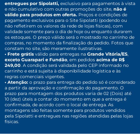
entregues por Sipolatti,
exclusivo para pagamentos à vista
e não cumulativo com outras promoções do site,
não é
válido para produtos em oferta.
Preços e condições de
pagamento exclusivos para o Site Sipolatti (podendo ou
não refletirem os valores da rede de lojas físicas), com
validade somente para o dia de hoje ou enquanto durarem
os estoques. O preço válido será o mostrado no carrinho de
compras, no momento da finalização do pedido. Fotos que
constam no site, são meramente ilustrativas.
• Frete grátis
válido para entregas na
Grande Vitória/ES
,
exceto Guarapari e Fundão
, em pedidos
acima de R$
249,00
. A condição será validada pelo CEP informado no
carrinho e está sujeita à disponibilidade logística e às
regras comerciais vigentes.
• Atenção:
o prazo para entrega do pedido só é considerado
a partir da aprovação e confirmação do pagamento. O
prazo para montagem dos produtos varia de 02 (Dois) até
10 (dez) úteis a contar do momento em que a entrega é
confirmada, de acordo com o local de entrega. As
montagens são feitas somente para produtos vendidos
pela Sipolatti e entregues nas regiões atendidas pelas lojas
físicas.