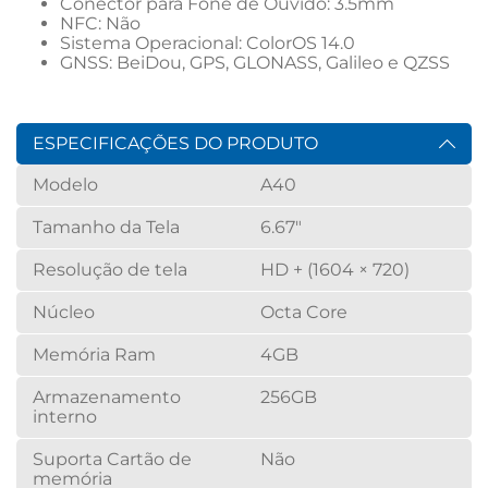
Conector para Fone de Ouvido: 3.5mm
NFC: Não
Sistema Operacional: ColorOS 14.0
GNSS: BeiDou, GPS, GLONASS, Galileo e QZSS
ESPECIFICAÇÕES DO PRODUTO
Modelo
A40
Tamanho da Tela
6.67"
Resolução de tela
HD + (1604 × 720)
Núcleo
Octa Core
Memória Ram
4GB
Armazenamento
256GB
interno
Suporta Cartão de
Não
memória