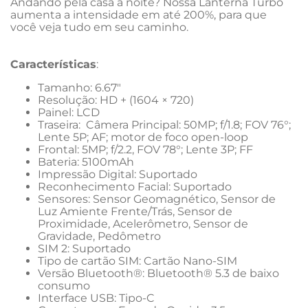
Andando pela casa a noite? Nossa Lanterna Turbo 
aumenta a intensidade em até 200%, para que 
você veja tudo em seu caminho.
Características
:
Tamanho: 6.67"
Resolução: HD + (1604 × 720)
Painel: LCD
Traseira:  Câmera Principal: 50MP; f/1.8; FOV 76°; 
Lente 5P; AF; motor de foco open-loop
Frontal: 5MP; f/2.2, FOV 78°; Lente 3P; FF
Bateria: 5100mAh
Impressão Digital: Suportado
Reconhecimento Facial: Suportado
Sensores: Sensor Geomagnético, Sensor de 
Luz Amiente Frente/Trás, Sensor de 
Proximidade, Acelerômetro, Sensor de 
Gravidade, Pedômetro
SIM 2: Suportado
Tipo de cartão SIM: Cartão Nano-SIM
Versão Bluetooth®: Bluetooth® 5.3 de baixo 
consumo
Interface USB: Tipo-C