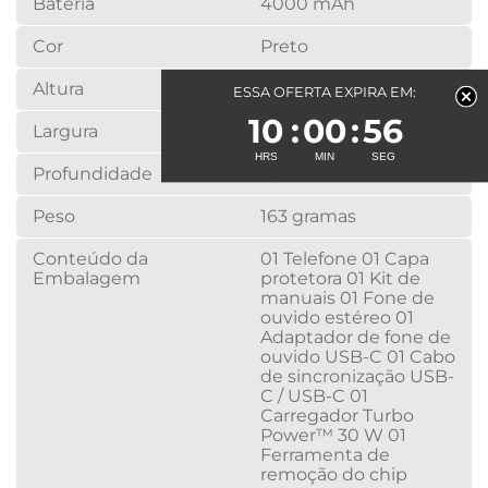
Bateria
4000 mAh
Cor
Preto
Altura
16,34 cm
ESSA OFERTA EXPIRA EM:
10
00
56
Largura
7,61 cm
Profundidade
0,69
Peso
163 gramas
Conteúdo da
01 Telefone 01 Capa
Embalagem
protetora 01 Kit de
manuais 01 Fone de
ouvido estéreo 01
Adaptador de fone de
ouvido USB-C 01 Cabo
de sincronização USB-
C / USB-C 01
Carregador Turbo
Power™ 30 W 01
Ferramenta de
remoção do chip