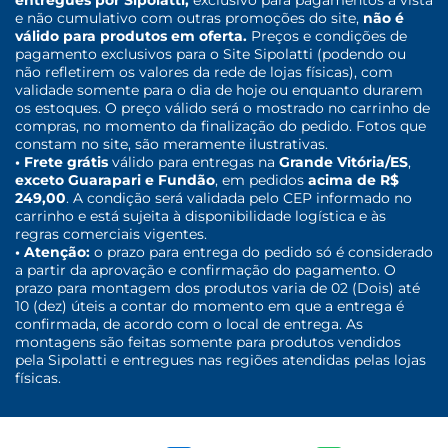
entregues por Sipolatti,
exclusivo para pagamentos à vista
e não cumulativo com outras promoções do site,
não é
válido para produtos em oferta.
Preços e condições de
pagamento exclusivos para o Site Sipolatti (podendo ou
não refletirem os valores da rede de lojas físicas), com
validade somente para o dia de hoje ou enquanto durarem
os estoques. O preço válido será o mostrado no carrinho de
compras, no momento da finalização do pedido. Fotos que
constam no site, são meramente ilustrativas.
• Frete grátis
válido para entregas na
Grande Vitória/ES
,
exceto Guarapari e Fundão
, em pedidos
acima de R$
249,00
. A condição será validada pelo CEP informado no
carrinho e está sujeita à disponibilidade logística e às
regras comerciais vigentes.
• Atenção:
o prazo para entrega do pedido só é considerado
a partir da aprovação e confirmação do pagamento. O
prazo para montagem dos produtos varia de 02 (Dois) até
10 (dez) úteis a contar do momento em que a entrega é
confirmada, de acordo com o local de entrega. As
montagens são feitas somente para produtos vendidos
pela Sipolatti e entregues nas regiões atendidas pelas lojas
físicas.