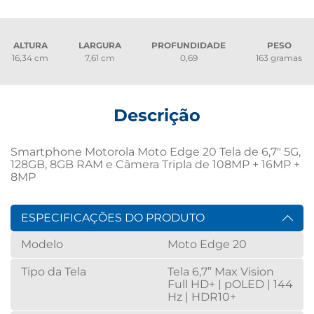
ALTURA
LARGURA
PROFUNDIDADE
PESO
16,34 cm
7,61 cm
0,69
163 gramas
Descrição
Smartphone Motorola Moto Edge 20 Tela de 6,7" 5G, 
128GB, 8GB RAM e Câmera Tripla de 108MP + 16MP + 
8MP
ESPECIFICAÇÕES DO PRODUTO
Modelo
Moto Edge 20
Tipo da Tela
Tela 6,7” Max Vision
Full HD+ | pOLED | 144
Hz | HDR10+