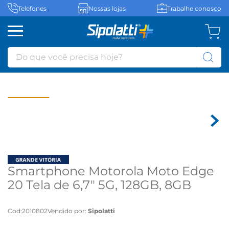
Telefones
Nossas lojas
Trabalhe conosco
Do que você precisa hoje?
Smartphone Motorola Moto Edge
20 Tela de 6,7" 5G, 128GB, 8GB
RAM e Câmera Tripla de 108MP +
16MP + 8MP - Preto
Cod
:
2010802
Vendido por:
Sipolatti