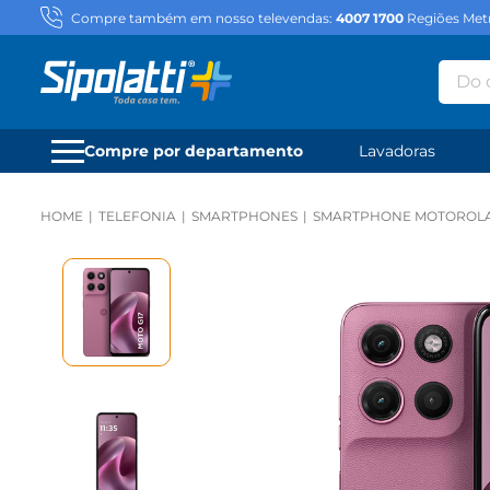
Compre também em nosso televendas:
4007 1700
Regiões Metr
Do qu
Compre por departamento
Lavadoras
TELEFONIA
SMARTPHONES
SMARTPHONE MOTOROLA G