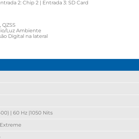
ntrada 2: Chip 2 | Entrada 3: SD Card
O, QZSS
pio/Luz Ambiente
o Digital na lateral
00) | 60 Hz |1050 Nits
 Extreme
e