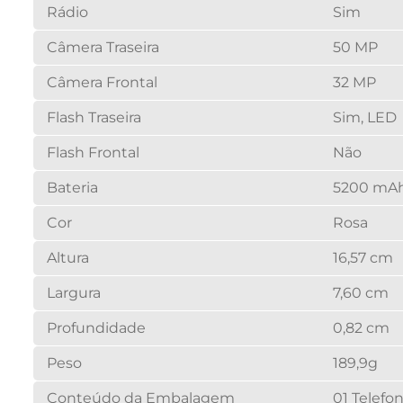
Rádio
Sim
Câmera Traseira
50 MP
Câmera Frontal
32 MP
Flash Traseira
Sim, LED
Flash Frontal
Não
Bateria
5200 mA
Cor
Rosa
Altura
16,57 cm
Largura
7,60 cm
Profundidade
0,82 cm
Peso
189,9g
Conteúdo da Embalagem
01 Telefo