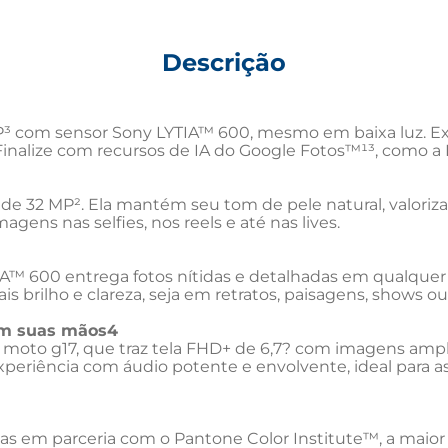
Descrição
³ com sensor Sony LYTIA™ 600, mesmo em baixa luz. Exp
Finalize com recursos de IA do Google Fotos™¹³, como a 
e 32 MP². Ela mantém seu tom de pele natural, valoriza 
agens nas selfies, nos reels e até nas lives.
™ 600 entrega fotos nítidas e detalhadas em qualquer ce
brilho e clareza, seja em retratos, paisagens, shows ou 
em suas mãos4
oto g17, que traz tela FHD+ de 6,7? com imagens amplas
ência com áudio potente e envolvente, ideal para assist
s em parceria com o Pantone Color Institute™, a maior