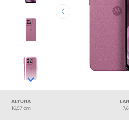
ALTURA
LA
16,57 cm
7,