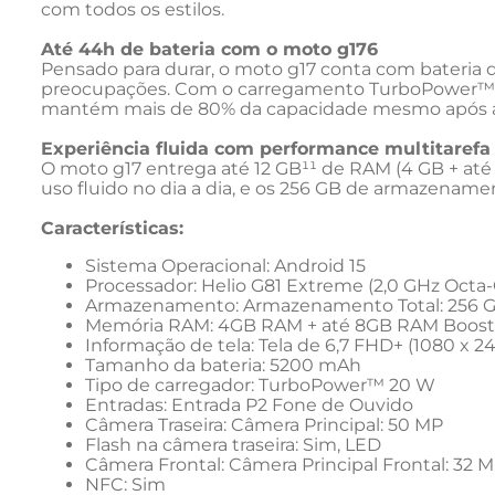
com todos os estilos.
Até 44h de bateria com o moto g176
Pensado para durar, o moto g17 conta com bateria de
preocupações. Com o carregamento TurboPower™8, 
mantém mais de 80% da capacidade mesmo após an
Experiência fluida com performance multitarefa
O moto g17 entrega até 12 GB¹¹ de RAM (4 GB + até 
uso fluido no dia a dia, e os 256 GB de armazename
Características:
Sistema Operacional: Android 15
Processador: Helio G81 Extreme (2,0 GHz Octa
Armazenamento: Armazenamento Total: 256 
Memória RAM: 4GB RAM + até 8GB RAM Boost 
Informação de tela: Tela de 6,7 FHD+ (1080 x 24
Tamanho da bateria: 5200 mAh
Tipo de carregador: TurboPower™ 20 W
Entradas: Entrada P2 Fone de Ouvido
Câmera Traseira: Câmera Principal: 50 MP
Flash na câmera traseira: Sim, LED
Câmera Frontal: Câmera Principal Frontal: 32 
NFC: Sim