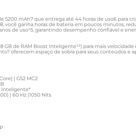
 5200 mAh7 que entrega até 44 horas de uso6 para criar, 
você ganha horas de bateria em poucos minutos, reduz
os de uso¹5, garantindo desempenho confiável e ener
8 GB de RAM Boost Inteligente¹²) para mais velocidade e
nto? oferecem espaço de sobra para seus conteúdos e ap
-Core) | G52 MC2
GB
Inteligente*
00) | 60 Hz |1050 Nits
MP