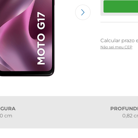
Não sei meu CEP
RGURA
PROFUND
60 cm
0,82 