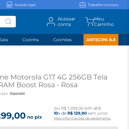
Nossas lojas
Trabalhe conosco
Acessar
conta
Sala
Cozinha
Colchões
ANTECIPA 8.8
e Motorola G17 4G 256GB Tela
 RAM Boost Rosa - Rosa
o por:
Sipolatti
ou
em até
R$
1
.
299
,
00
299
,
00
10
x de
R$
129
,
90
sem juros
no pix
Mais informações de pagamento