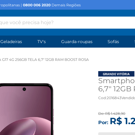
opolitanas |
0800 006 2020
Demais Regiões
e você precisa hoje?
Geladeiras
TV's
Guarda-roupas
Sofás
17 4G 256GB TELA 6,7" 12GB RAM BOOST ROSA
Smartphon
6,7" 12GB
Cod
:
2016843
Vendid
De:
R$
1
.
428
,
90
R$
1
.
Por: