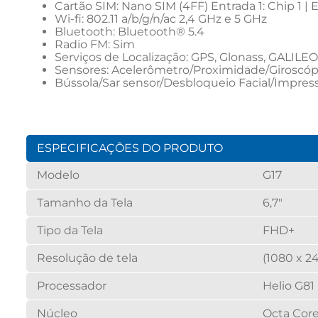
Cartão SIM: Nano SIM (4FF) Entrada 1: Chip 1 | E
Wi-fi: 802.11 a/b/g/n/ac 2,4 GHz e 5 GHz
Bluetooth: Bluetooth® 5.4
Radio FM: Sim
Serviços de Localização: GPS, Glonass, GALILE
Sensores: Acelerômetro/Proximidade/Giroscó
Bússola/Sar sensor/Desbloqueio Facial/Impressã
ESPECIFICAÇÕES DO PRODUTO
Modelo
G17
Tamanho da Tela
6,7"
Tipo da Tela
FHD+
Resolução de tela
(1080 x 24
Processador
Helio G81
Núcleo
Octa Cor