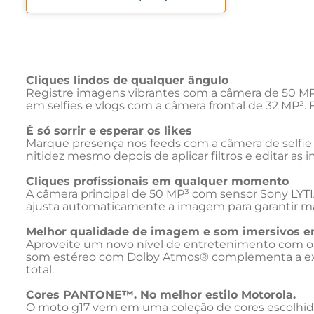
Cliques lindos de qualquer ângulo
Registre imagens vibrantes com a câmera de 50 MP
em selfies e vlogs com a câmera frontal de 32 MP². 
É só sorrir e esperar os likes
Marque presença nos feeds com a câmera de selfie d
nitidez mesmo depois de aplicar filtros e editar as im
Cliques profissionais em qualquer momento
A câmera principal de 50 MP³ com sensor Sony LYTIA
ajusta automaticamente a imagem para garantir mais 
Melhor qualidade de imagem e som imersivos 
Aproveite um novo nível de entretenimento com o m
som estéreo com Dolby Atmos® complementa a experi
total.
Cores PANTONE™. No melhor estilo Motorola.
O moto g17 vem em uma coleção de cores escolhida