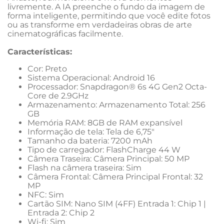
livremente. A IA preenche o fundo da imagem de 
forma inteligente, permitindo que você edite fotos 
ou as transforme em verdadeiras obras de arte 
cinematográficas facilmente.
Características:
Cor: Preto
Sistema Operacional: Android 16
Processador: Snapdragon® 6s 4G Gen2 Octa-
Core de 2.9GHz
Armazenamento: Armazenamento Total: 256 
GB
Memória RAM: 8GB de RAM expansível
Informação de tela: Tela de 6,75"
Tamanho da bateria: 7200 mAh
Tipo de carregador: FlashCharge 44 W
Câmera Traseira: Câmera Principal: 50 MP
Flash na câmera traseira: Sim
Câmera Frontal: Câmera Principal Frontal: 32 
MP
NFC: Sim
Cartão SIM: Nano SIM (4FF) Entrada 1: Chip 1 | 
Entrada 2: Chip 2
Wi-fi: Sim