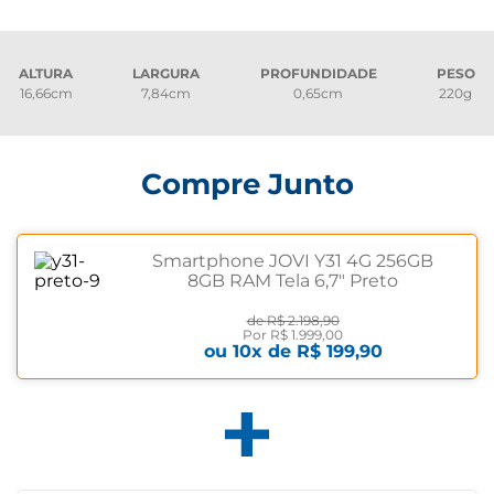
ALTURA
LARGURA
PROFUNDIDADE
PESO
16,66cm
7,84cm
0,65cm
220g
Compre Junto
Smartphone JOVI Y31 4G 256GB
8GB RAM Tela 6,7" Preto
de
R$ 2.198,90
Por
R$ 1.999,00
ou
10
x de
R$ 199,90