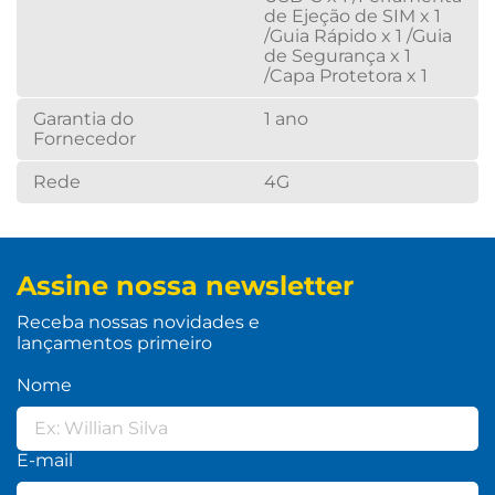
de Ejeção de SIM x 1
/Guia Rápido x 1 /Guia
de Segurança x 1
/Capa Protetora x 1
Garantia do
1 ano
Fornecedor
Rede
4G
Assine nossa newsletter
Receba nossas novidades e
lançamentos primeiro
Nome
E-mail