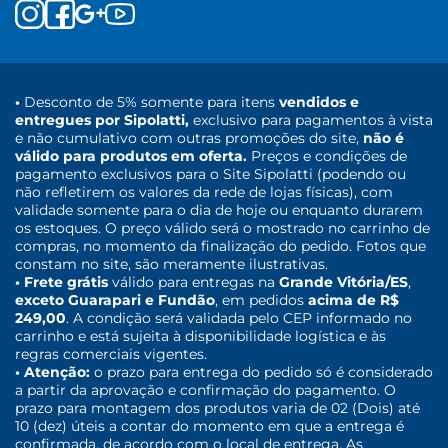
•
Desconto de 5% somente para itens
vendidos e
entregues por Sipolatti,
exclusivo para pagamentos à vista
e não cumulativo com outras promoções do site,
não é
válido para produtos em oferta.
Preços e condições de
pagamento exclusivos para o Site Sipolatti (podendo ou
não refletirem os valores da rede de lojas físicas), com
validade somente para o dia de hoje ou enquanto durarem
os estoques. O preço válido será o mostrado no carrinho de
compras, no momento da finalização do pedido. Fotos que
constam no site, são meramente ilustrativas.
• Frete grátis
válido para entregas na
Grande Vitória/ES
,
exceto Guarapari e Fundão
, em pedidos
acima de R$
249,00
. A condição será validada pelo CEP informado no
carrinho e está sujeita à disponibilidade logística e às
regras comerciais vigentes.
• Atenção:
o prazo para entrega do pedido só é considerado
a partir da aprovação e confirmação do pagamento. O
prazo para montagem dos produtos varia de 02 (Dois) até
10 (dez) úteis a contar do momento em que a entrega é
confirmada, de acordo com o local de entrega. As