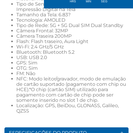
Tipo de Sensor de Impressão Digital: Leitor de 
Impressão Digital na Tela
Tamanho da Tela: 6.83?
Tecnologia: AMOLED
Tipo de Rede: 5G + 5G Dual SIM Dual Standby
Câmera Frontal: 32MP
Câmera Traseira 200MP
Flash: Flash traseiro, Aura Light
Wi-Fi: 2.4 GHz/5 GHz
Bluetooth: Bluetooth 5.2
USB: USB 2.0
GPS: Sim
OTG: Sim
FM: Não
NFC: Modo leitor/gravador, modo de emulação 
de cartão suportado (pagamento com chip ou 
HCE).*O chip (cartão SIM) utilizado para 
pagamento com cartão de chip pode ser 
somente inserido no slot 1 de chip.
Localização: GPS, BeiDou, GLONASS, Galileo, 
QZSS
ESPECIFICAÇÕES DO PRODUTO