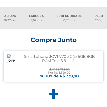
ALTURA
LARGURA
PROFUNDIDADE
PESO
16,37 cm
7,62 cm
0,76 cm
200g
Compre Junto
Smartphone JOVI V70 5G 256GB 8GB
RAM Tela 6,8" Lilás
de
R$ 3.738,90
Por
R$ 3.399,00
ou
10
x de
R$ 339,90