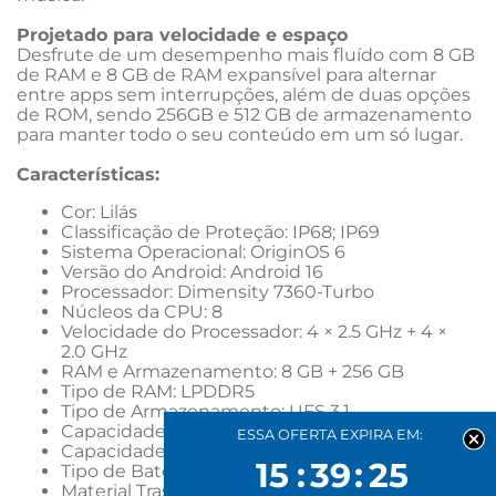
Projetado para velocidade e espaço
Desfrute de um desempenho mais fluído com 8 GB 
de RAM e 8 GB de RAM expansível para alternar 
entre apps sem interrupções, além de duas opções 
de ROM, sendo 256GB e 512 GB de armazenamento 
para manter todo o seu conteúdo em um só lugar.
Características:
Cor: 
Lilás
Classificação de Proteção: IP68; IP69
Sistema Operacional: OriginOS 6
Versão do Android: Android 16
Processador: Dimensity 7360-Turbo
Núcleos da CPU: 8
Velocidade do Processador: 4 × 2.5 GHz + 4 × 
2.0 GHz
RAM e Armazenamento: 8 GB + 256 GB
Tipo de RAM: LPDDR5
Tipo de Armazenamento: UFS 3.1
Capacidade da Bateria (Typical): 7000 mAh
ESSA OFERTA EXPIRA EM:
Capacidade de Carregamento: 90W
15
39
24
Tipo de Bateria: Ions de Lítio
Material Traseiro: Plástico