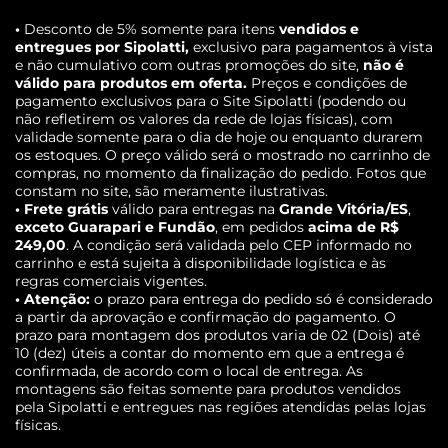
•
Desconto de 5% somente para itens
vendidos e
entregues por Sipolatti,
exclusivo para pagamentos à vista
e não cumulativo com outras promoções do site,
não é
válido para produtos em oferta.
Preços e condições de
pagamento exclusivos para o Site Sipolatti (podendo ou
não refletirem os valores da rede de lojas físicas), com
validade somente para o dia de hoje ou enquanto durarem
os estoques. O preço válido será o mostrado no carrinho de
compras, no momento da finalização do pedido. Fotos que
constam no site, são meramente ilustrativas.
• Frete grátis
válido para entregas na
Grande Vitória/ES
,
exceto Guarapari e Fundão
, em pedidos
acima de R$
249,00
. A condição será validada pelo CEP informado no
carrinho e está sujeita à disponibilidade logística e às
regras comerciais vigentes.
• Atenção:
o prazo para entrega do pedido só é considerado
a partir da aprovação e confirmação do pagamento. O
prazo para montagem dos produtos varia de 02 (Dois) até
10 (dez) úteis a contar do momento em que a entrega é
confirmada, de acordo com o local de entrega. As
montagens são feitas somente para produtos vendidos
pela Sipolatti e entregues nas regiões atendidas pelas lojas
físicas.