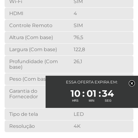
Wi-Fi
SIM
HDMI
4
Controle Remoto
SIM
Altura (Com base)
76,5
Largura (Com base)
122,8
Profundidade (Com
26,1
base)
Peso (Com base)
12,61
ESSA OFERTA EXPIRA EM:
10
01
34
Garantia do
12 MESES/ GARANTIA
Fornecedor
ACESSORIOS 3
MESES
Tipo de tela
LED
Resolução
4K