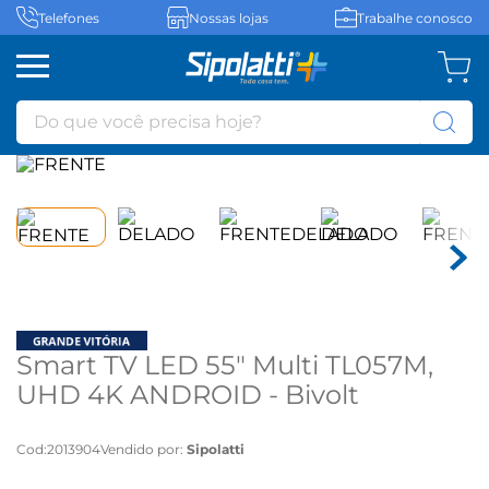
Telefones
Nossas lojas
Trabalhe conosco
Do que você precisa hoje?
Smart TV LED 55" Multi TL057M,
UHD 4K ANDROID - Bivolt
Cod
:
2013904
Vendido por:
Sipolatti