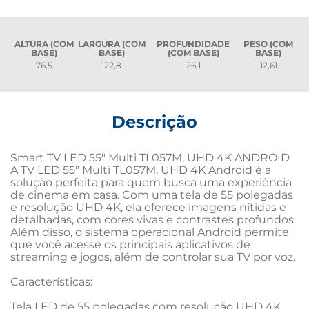
ALTURA (COM
LARGURA (COM
PROFUNDIDADE
PESO (COM
BASE)
BASE)
(COM BASE)
BASE)
76,5
122,8
26,1
12,61
Descrição
Smart TV LED 55" Multi TL057M, UHD 4K ANDROID

A TV LED 55" Multi TL057M, UHD 4K Android é a 
solução perfeita para quem busca uma experiência 
de cinema em casa. Com uma tela de 55 polegadas 
e resolução UHD 4K, ela oferece imagens nítidas e 
detalhadas, com cores vivas e contrastes profundos. 
Além disso, o sistema operacional Android permite 
que você acesse os principais aplicativos de 
streaming e jogos, além de controlar sua TV por voz.

Características:

Tela LED de 55 polegadas com resolução UHD 4K 