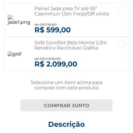
Painel Jade para TV até 55"
Caemmun 1,5m Freijó/Off white
Freijó/Off white
de
R$ 718,80
R$ 599,00
Sofá Sonoflet Belo Monte 2,3m
Retrátil e Reclinável Grafite
Grafite
de
R$ 2.308,90
R$ 2.099,00
Selecione um item
acima
para
comprar com este produto
COMPRAR JUNTO
Descrição