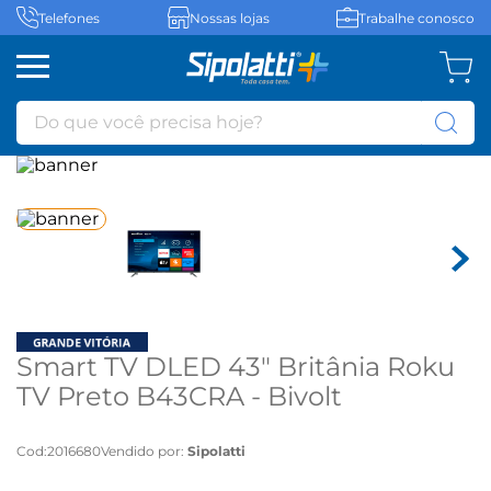
Telefones
Nossas lojas
Trabalhe conosco
Do que você precisa hoje?
Smart TV DLED 43" Britânia Roku
TV Preto B43CRA - Bivolt
Cod
:
2016680
Vendido por:
Sipolatti