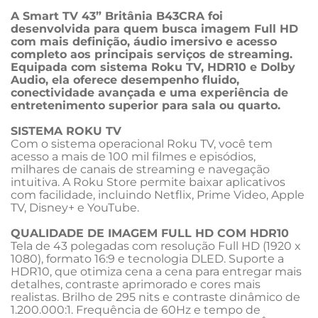
A Smart TV 43” Britânia B43CRA foi 
desenvolvida para quem busca imagem Full HD 
com mais definição, áudio imersivo e acesso 
completo aos principais serviços de streaming. 
Equipada com sistema Roku TV, HDR10 e Dolby 
Audio, ela oferece desempenho fluido, 
conectividade avançada e uma experiência de 
entretenimento superior para sala ou quarto. 
SISTEMA ROKU TV 
Com o sistema operacional Roku TV, você tem 
acesso a mais de 100 mil filmes e episódios, 
milhares de canais de streaming e navegação 
intuitiva. A Roku Store permite baixar aplicativos 
com facilidade, incluindo Netflix, Prime Video, Apple 
TV, Disney+ e YouTube. 
QUALIDADE DE IMAGEM FULL HD COM HDR10 
Tela de 43 polegadas com resolução Full HD (1920 x 
1080), formato 16:9 e tecnologia DLED. Suporte a 
HDR10, que otimiza cena a cena para entregar mais 
detalhes, contraste aprimorado e cores mais 
realistas. Brilho de 295 nits e contraste dinâmico de 
1.200.000:1. Frequência de 60Hz e tempo de 