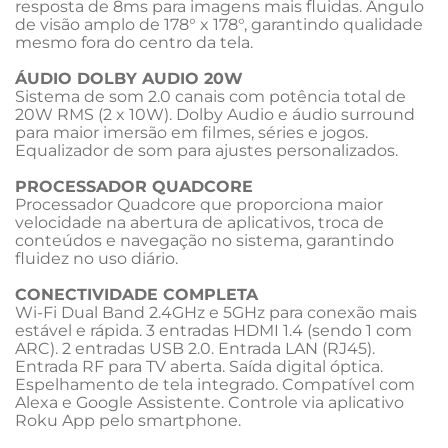
resposta de 8ms para imagens mais fluidas. Ângulo 
de visão amplo de 178° x 178°, garantindo qualidade 
mesmo fora do centro da tela. 
ÁUDIO DOLBY AUDIO 20W 
Sistema de som 2.0 canais com potência total de 
20W RMS (2 x 10W). Dolby Audio e áudio surround 
para maior imersão em filmes, séries e jogos. 
Equalizador de som para ajustes personalizados. 
PROCESSADOR QUADCORE 
Processador Quadcore que proporciona maior 
velocidade na abertura de aplicativos, troca de 
conteúdos e navegação no sistema, garantindo 
fluidez no uso diário. 
CONECTIVIDADE COMPLETA 
Wi-Fi Dual Band 2.4GHz e 5GHz para conexão mais 
estável e rápida. 3 entradas HDMI 1.4 (sendo 1 com 
ARC). 2 entradas USB 2.0. Entrada LAN (RJ45). 
Entrada RF para TV aberta. Saída digital óptica. 
Espelhamento de tela integrado. Compatível com 
Alexa e Google Assistente. Controle via aplicativo 
Roku App pelo smartphone. 