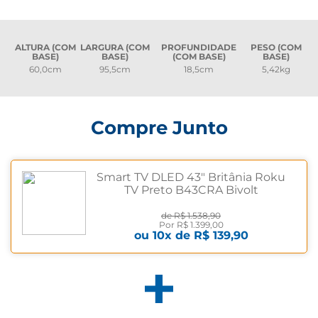
ALTURA (COM
LARGURA (COM
PROFUNDIDADE
PESO (COM
BASE)
BASE)
(COM BASE)
BASE)
60,0cm
95,5cm
18,5cm
5,42kg
Compre Junto
Smart TV DLED 43" Britânia Roku
TV Preto B43CRA Bivolt
de
R$ 1.538,90
Por
R$ 1.399,00
ou
10
x de
R$ 139,90