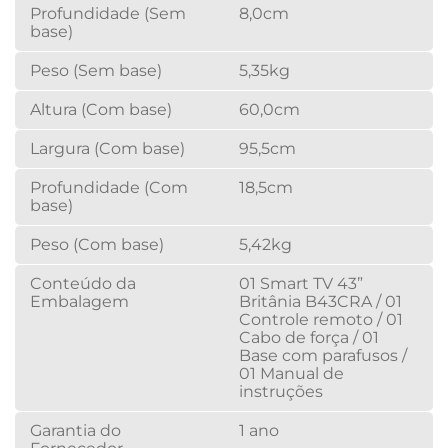
Profundidade (Sem
8,0cm
base)
Peso (Sem base)
5,35kg
Altura (Com base)
60,0cm
Largura (Com base)
95,5cm
Profundidade (Com
18,5cm
base)
Peso (Com base)
5,42kg
Conteúdo da
01 Smart TV 43”
Embalagem
Britânia B43CRA / 01
Controle remoto / 01
Cabo de força / 01
Base com parafusos /
01 Manual de
instruções
Garantia do
1 ano