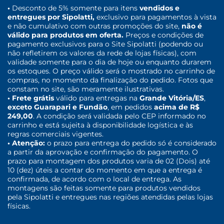
•
Desconto de 5% somente para itens
vendidos e
entregues por Sipolatti,
exclusivo para pagamentos à vista
e não cumulativo com outras promoções do site,
não é
válido para produtos em oferta.
Preços e condições de
pagamento exclusivos para o Site Sipolatti (podendo ou
não refletirem os valores da rede de lojas físicas), com
validade somente para o dia de hoje ou enquanto durarem
os estoques. O preço válido será o mostrado no carrinho de
compras, no momento da finalização do pedido. Fotos que
constam no site, são meramente ilustrativas.
• Frete grátis
válido para entregas na
Grande Vitória/ES
,
exceto Guarapari e Fundão
, em pedidos
acima de R$
249,00
. A condição será validada pelo CEP informado no
carrinho e está sujeita à disponibilidade logística e às
regras comerciais vigentes.
• Atenção:
o prazo para entrega do pedido só é considerado
a partir da aprovação e confirmação do pagamento. O
prazo para montagem dos produtos varia de 02 (Dois) até
10 (dez) úteis a contar do momento em que a entrega é
confirmada, de acordo com o local de entrega. As
montagens são feitas somente para produtos vendidos
pela Sipolatti e entregues nas regiões atendidas pelas lojas
físicas.