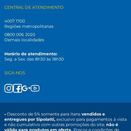
CENTRAL DE ATENDIMENTO
4007 1700
Regiões metropolitanas
0800 006 2020
Demais localidades
Horário de atendimento:
Seg. a Sex. das 8h30 às 18h30
SIGA-NOS
•
Desconto de 5% somente para itens
vendidos e
entregues por Sipolatti,
exclusivo para pagamentos à vista
e não cumulativo com outras promoções do site,
não é
válido para produtos em oferta.
Preços e condições de