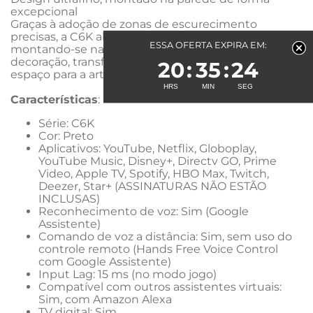
excepcional
Graças à adoção de zonas de escurecimento 
precisas, a C6K alcança um design ultrafino, 
ESSA OFERTA EXPIRA EM:
montando-se na parede como uma obra-prima da 
decoração, transformando sua casa em um novo 
20
35
23
espaço para a arte.
Características
:
Série: C6K
Cor: Preto
Aplicativos: YouTube, Netflix, Globoplay, 
YouTube Music, Disney+, Directv GO, Prime 
Video, Apple TV, Spotify, HBO Max, Twitch, 
Deezer, Star+ (ASSINATURAS NÃO ESTÃO 
INCLUSAS)
Reconhecimento de voz: Sim (Google 
Assistente)
Comando de voz a distância: Sim, sem uso do 
controle remoto (Hands Free Voice Control 
com Google Assistente)
Input Lag: 15 ms (no modo jogo)
Compatível com outros assistentes virtuais: 
Sim, com Amazon Alexa
TV digital: Sim