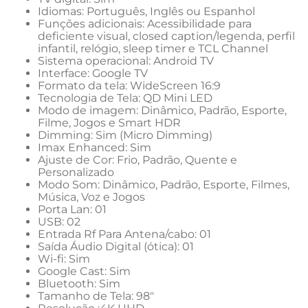
Idiomas: Português, Inglês ou Espanhol
Funções adicionais: Acessibilidade para 
deficiente visual, closed caption/legenda, perfil 
infantil, relógio, sleep timer e TCL Channel
Sistema operacional: Android TV
Interface: Google TV
Formato da tela: WideScreen 16:9
Tecnologia de Tela: QD Mini LED
Modo de imagem: Dinâmico, Padrão, Esporte, 
Filme, Jogos e Smart HDR
Dimming: Sim (Micro Dimming)
Imax Enhanced: Sim
Ajuste de Cor: Frio, Padrão, Quente e 
Personalizado
Modo Som: Dinâmico, Padrão, Esporte, Filmes, 
Música, Voz e Jogos
Porta Lan: 01
USB: 02
Entrada Rf Para Antena/cabo: 01
Saída Áudio Digital (ótica): 01
Wi-fi: Sim
Google Cast: Sim
Bluetooth: Sim
Tamanho de Tela: 98"