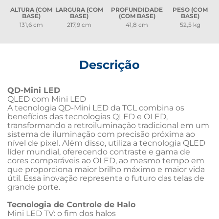
ALTURA (COM
LARGURA (COM
PROFUNDIDADE
PESO (COM
BASE)
BASE)
(COM BASE)
BASE)
131,6 cm
217,9 cm
41,8 cm
52,5 kg
Descrição
QD-Mini LED
QLED com Mini LED
A tecnologia QD-Mini LED da TCL combina os 
benefícios das tecnologias QLED e OLED, 
transformando a retroiluminação tradicional em um 
sistema de iluminação com precisão próxima ao 
nível de pixel. Além disso, utiliza a tecnologia QLED 
líder mundial, oferecendo contraste e gama de 
cores comparáveis ao OLED, ao mesmo tempo em 
que proporciona maior brilho máximo e maior vida 
útil. Essa inovação representa o futuro das telas de 
grande porte.
Tecnologia de Controle de Halo
Mini LED TV: o fim dos halos