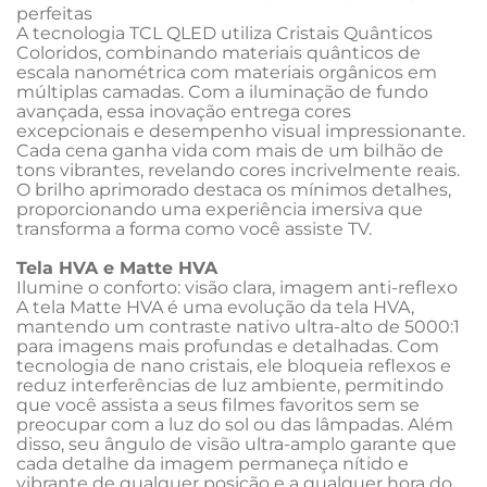
perfeitas
A tecnologia TCL QLED utiliza Cristais Quânticos 
Coloridos, combinando materiais quânticos de 
escala nanométrica com materiais orgânicos em 
múltiplas camadas. Com a iluminação de fundo 
avançada, essa inovação entrega cores 
excepcionais e desempenho visual impressionante. 
Cada cena ganha vida com mais de um bilhão de 
tons vibrantes, revelando cores incrivelmente reais. 
O brilho aprimorado destaca os mínimos detalhes, 
proporcionando uma experiência imersiva que 
transforma a forma como você assiste TV. 
Tela HVA e Matte HVA
Ilumine o conforto: visão clara, imagem anti-reflexo
A tela Matte HVA é uma evolução da tela HVA, 
mantendo um contraste nativo ultra-alto de 5000:1 
para imagens mais profundas e detalhadas. Com 
tecnologia de nano cristais, ele bloqueia reflexos e 
reduz interferências de luz ambiente, permitindo 
que você assista a seus filmes favoritos sem se 
preocupar com a luz do sol ou das lâmpadas. Além 
disso, seu ângulo de visão ultra-amplo garante que 
cada detalhe da imagem permaneça nítido e 
vibrante de qualquer posição e a qualquer hora do 