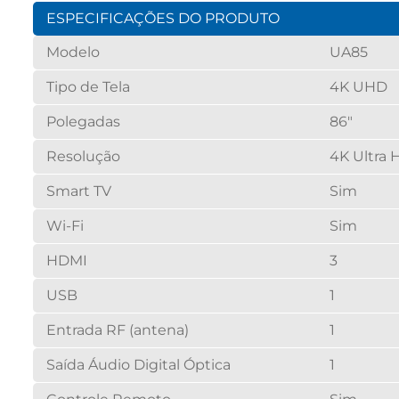
ESPECIFICAÇÕES DO PRODUTO
Modelo
UA85
Tipo de Tela
4K UHD
Polegadas
86"
Resolução
4K Ultra H
Smart TV
Sim
Wi-Fi
Sim
HDMI
3
USB
1
Entrada RF (antena)
1
Saída Áudio Digital Óptica
1