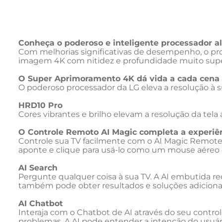
Conheça o poderoso e inteligente processador al
Com melhorias significativas de desempenho, o pro
imagem 4K com nitidez e profundidade muito supe
O Super Aprimoramento 4K dá vida a cada cena
O poderoso processador da LG eleva a resolução à s
HRD10 Pro
Cores vibrantes e brilho elevam a resolução da te
O Controle Remoto AI Magic completa a experiên
Controle sua TV facilmente com o AI Magic Remot
aponte e clique para usá-lo como um mouse aéreo 
AI Search
Pergunte qualquer coisa à sua TV. A AI embutida r
também pode obter resultados e soluções adicionai
AI Chatbot
Interaja com o Chatbot de AI através do seu control
problemas. A AI pode entender a intenção do usuári