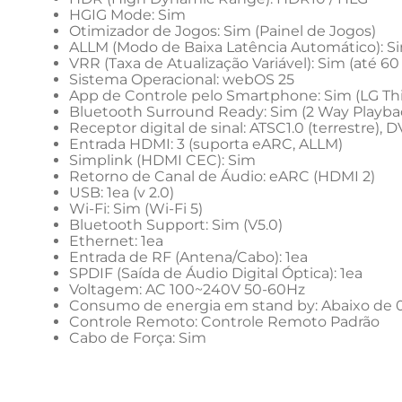
HGIG Mode: Sim
Otimizador de Jogos: Sim (Painel de Jogos)
ALLM (Modo de Baixa Latência Automático): S
VRR (Taxa de Atualização Variável): Sim (até 60
Sistema Operacional: webOS 25
App de Controle pelo Smartphone: Sim (LG Th
Bluetooth Surround Ready: Sim (2 Way Playba
Receptor digital de sinal: ATSC1.0 (terrestre), D
Entrada HDMI: 3 (suporta eARC, ALLM)
Simplink (HDMI CEC): Sim
Retorno de Canal de Áudio: eARC (HDMI 2)
USB: 1ea (v 2.0)
Wi-Fi: Sim (Wi-Fi 5)
Bluetooth Support: Sim (V5.0)
Ethernet: 1ea
Entrada de RF (Antena/Cabo): 1ea
SPDIF (Saída de Áudio Digital Óptica): 1ea
Voltagem: AC 100~240V 50-60Hz
Consumo de energia em stand by: Abaixo de 
Controle Remoto: Controle Remoto Padrão
Cabo de Força: Sim