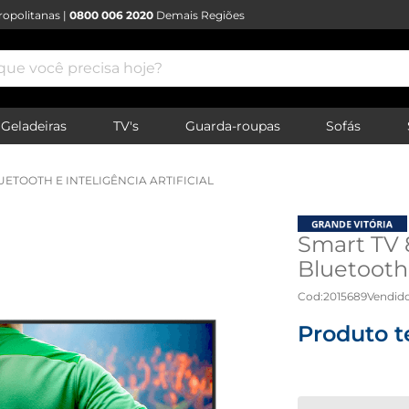
opolitanas |
0800 006 2020
Demais Regiões
e você precisa hoje?
Geladeiras
TV's
Guarda-roupas
Sofás
UETOOTH E INTELIGÊNCIA ARTIFICIAL
Smart TV
Bluetooth e
Cod
:
2015689
Vendido
Produto t