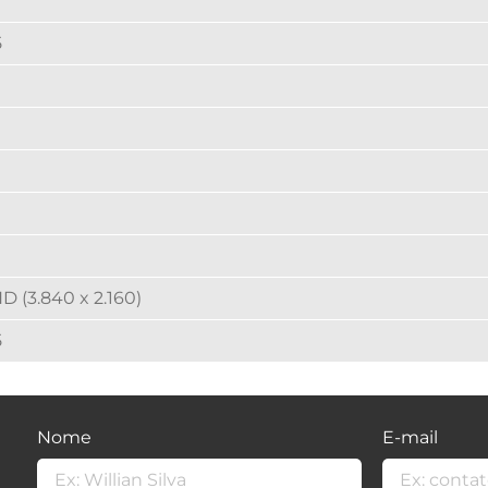
5
D (3.840 x 2.160)
5
Nome
E-mail