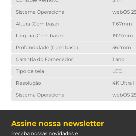
Controle Remoto
Sim
Sistema Operacional
webOS 2
Altura (Com base)
1167mm
Largura (Com base)
1927mm
Profundidade (Com base)
362mm
Garantia do Fornecedor
1 ano
Tipo de tela
LED
Resolução
4K Ultra H
Sistema Operacional
webOS 2
Assine nossa newsletter
Receba nossas novidades e