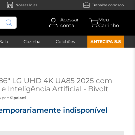
Nossas lojas
Trabalhe conosco
Acessar
conta
Sala
Cozinha
Colchões
ANTECIPA 8.8
 86" LG UHD 4K UA85 2025 com
 Inteligência Artificial - Bivolt
 por:
Sipolatti
emporariamente indisponível