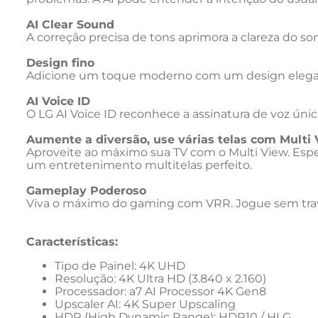
AI Clear Sound
A correção precisa de tons aprimora a clareza do 
Design fino
Adicione um toque moderno com um design elegan
AI Voice ID
O LG AI Voice ID reconhece a assinatura de voz ún
Aumente a diversão, use várias telas com Multi
Aproveite ao máximo sua TV com o Multi View. Espelh
um entretenimento multitelas perfeito.
Gameplay Poderoso
Viva o máximo do gaming com VRR. Jogue sem tr
Características: 
Tipo de Painel: 4K UHD
Resolução: 4K Ultra HD (3.840 x 2.160)
Processador: a7 AI Processor 4K Gen8
Upscaler AI: 4K Super Upscaling
HDR (High Dynamic Range): HDR10 / HLG