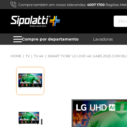
Compre também em nosso televendas:
4007 1700
Regiões Metr
Do qu
Compre por departamento
Lavadoras
TV
TV 4K
SMART TV 86" LG UHD 4K UA85 2025 COM BL