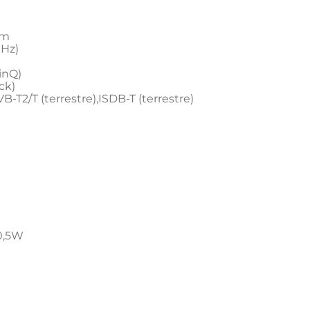
im
 Hz)
inQ)
ck)
VB-T2/T (terrestre),ISDB-T (terrestre)
0,5W