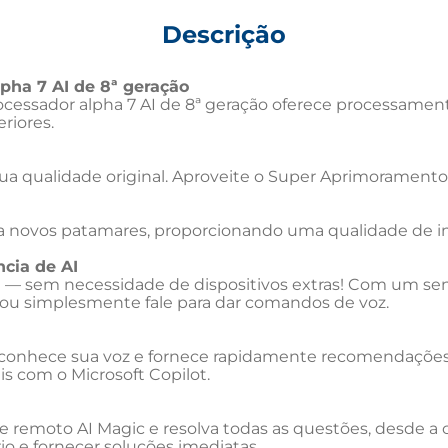
Descrição
pha 7 AI de 8ª geração
cessador alpha 7 AI de 8ª geração oferece processament
riores.
ua qualidade original. Aproveite o Super Aprimoramento 
la a novos patamares, proporcionando uma qualidade de
cia de AI
e — sem necessidade de dispositivos extras! Com um se
ou simplesmente fale para dar comandos de voz.
econhece sua voz e fornece rapidamente recomendações p
s com o Microsoft Copilot.
e remoto AI Magic e resolva todas as questões, desde a c
o e fornecer soluções imediatas.