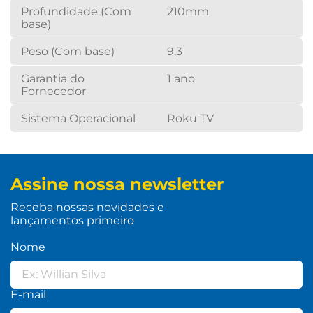
Profundidade (Com
210mm
base)
Peso (Com base)
9,3
Garantia do
1 ano
Fornecedor
Sistema Operacional
Roku TV
Assine nossa newsletter
Receba nossas novidades e
lançamentos primeiro
Nome
E-mail