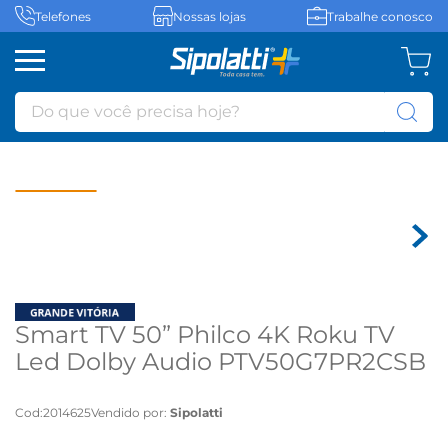
Telefones
Nossas lojas
Trabalhe conosco
Do que você precisa hoje?
Smart TV 50” Philco 4K Roku TV
Led Dolby Audio PTV50G7PR2CSB
- Bivolt
Cod
:
2014625
Vendido por:
Sipolatti