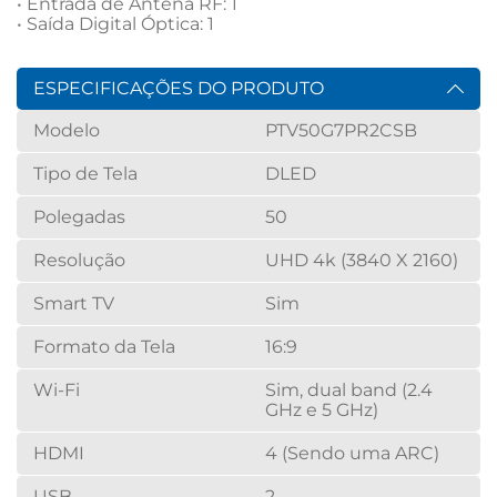
• Entrada de Antena RF: 1

• Saída Digital Óptica: 1
ESPECIFICAÇÕES DO PRODUTO
Modelo
PTV50G7PR2CSB
Tipo de Tela
DLED
Polegadas
50
Resolução
UHD 4k (3840 X 2160)
Smart TV
Sim
Formato da Tela
16:9
Wi-Fi
Sim, dual band (2.4
GHz e 5 GHz)
HDMI
4 (Sendo uma ARC)
USB
2