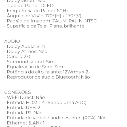
• Dolby vision: Não

• Tipo de Painel: DLED

• Frequência do Painel: 60Hz

• Ângulo de Visão: 170°(H) x 170°(V)

• Padrão de Imagem: PAL-M, PAL-N, NTSC

• Superfície da Tela : Plana, brilhante

ÁUDIO

• Dolby Audio: Sim

• Dolby Atmos: Não

• Canais: 2.0

• Surround sound: Sim

• Equalização de Som: Sim

• Potência do alto-falante: 12Wrms x 2

• Reprodutor de áudio Bluetooth: Não

CONEXÕES

• Wi-Fi Direct: Não

• Entrada HDMI:  4 (Sendo uma ARC)

• Entrada USB: 2

• Entrada P2: Não

• Entrada de vídeo e áudio estéreo (RCA): Não

• Ethernet (LAN): 1
